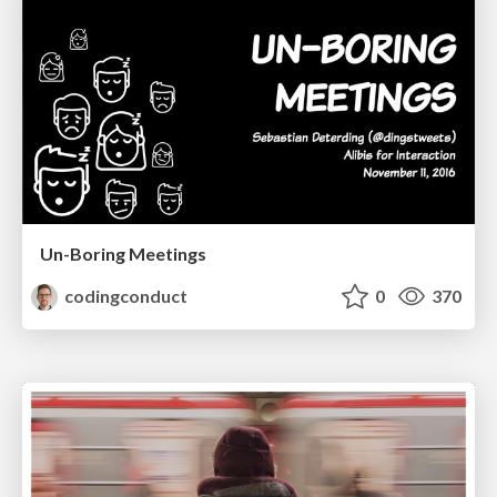
Un-Boring Meetings
codingconduct
0
370