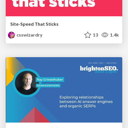
Site-Speed That Sticks
csswizardry
13
1.4k