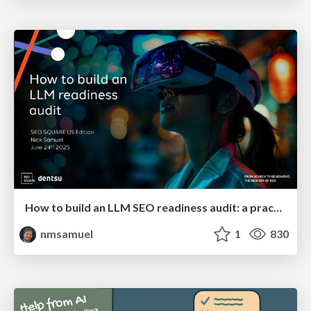
How to build an LLM SEO readiness audit: a practical framework
nmsamuel
1
830