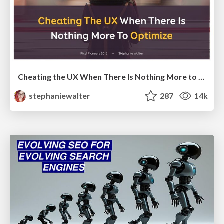
Cheating the UX When There Is Nothing More to Optimize - PixelPioneers
stephaniewalter
287
14k