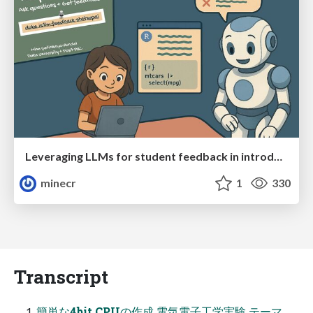
Leveraging LLMs for student feedback in introductory data science courses - posit::conf(2025)
minecr
1
330
Transcript
簡単な4bit CPUの作成 電気電子工学実験 テーマ