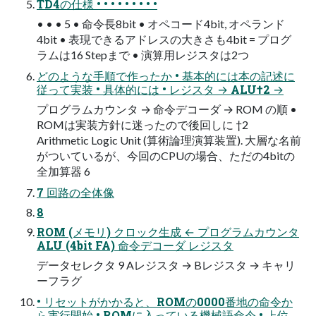
TD4の仕様 • • • • • • • • •
• • • 5 • 命令長8bit • オペコード4bit, オペランド
4bit • 表現できるアドレスの大きさも4bit = プログ
ラムは16 Stepまで • 演算用レジスタは2つ
どのような手順で作ったか • 基本的には本の記述に
従って実装 • 具体的には • レジスタ → ALU†2 →
プログラムカウンタ → 命令デコーダ → ROM の順 •
ROMは実装方針に迷ったので後回しに †2
Arithmetic Logic Unit (算術論理演算装置). 大層な名前
がついているが、今回のCPUの場合、ただの4bitの
全加算器 6
7 回路の全体像
8
ROM (メモリ) クロック生成 ← プログラムカウンタ
ALU (4bit FA) 命令デコーダ レジスタ
データセレクタ 9 Aレジスタ → Bレジスタ → キャリ
ーフラグ
• リセットがかかると、ROMの0000番地の命令か
ら実行開始 • ROMに入っている機械語命令 • 上位