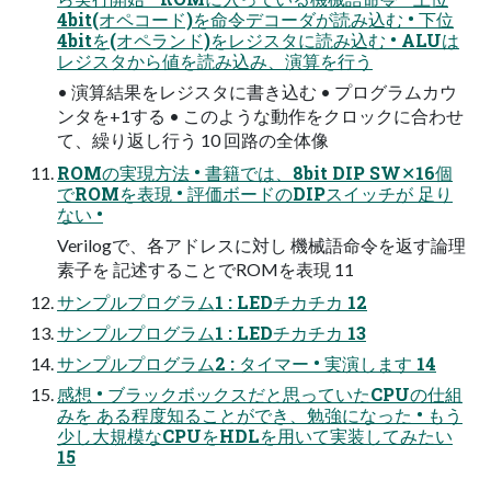
4bit(オペコード)を命令デコーダが読み込む • 下位
4bitを(オペランド)をレジスタに読み込む • ALUは
レジスタから値を読み込み、演算を行う
• 演算結果をレジスタに書き込む • プログラムカウ
ンタを+1する • このような動作をクロックに合わせ
て、繰り返し行う 10 回路の全体像
ROMの実現方法 • 書籍では、8bit DIP SW✕16個
でROMを表現 • 評価ボードのDIPスイッチが 足り
ない •
Verilogで、各アドレスに対し 機械語命令を返す論理
素子を 記述することでROMを表現 11
サンプルプログラム1 : LEDチカチカ 12
サンプルプログラム1 : LEDチカチカ 13
サンプルプログラム2 : タイマー • 実演します 14
感想 • ブラックボックスだと思っていたCPUの仕組
みを ある程度知ることができ、勉強になった • もう
少し大規模なCPUをHDLを用いて実装してみたい
15