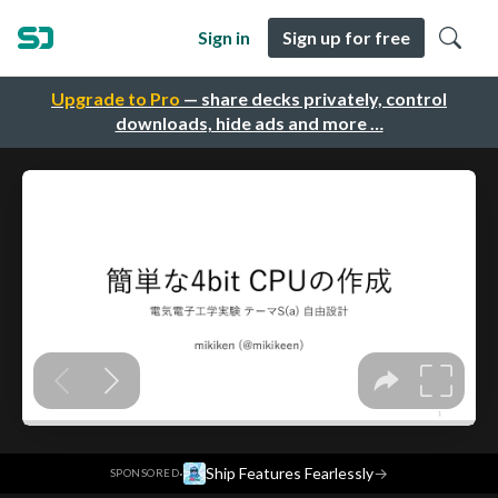
Sign in
Sign up for free
Upgrade to Pro
— share decks privately, control
downloads, hide ads and more …
·
Ship Features Fearlessly
→
SPONSORED