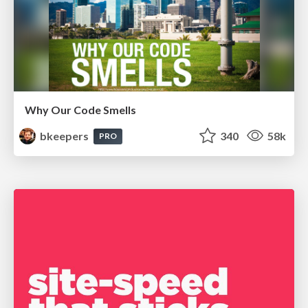
Why Our Code Smells
bkeepers
340
58k
PRO