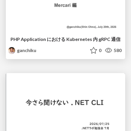
PHP Application における Kubernetes 内 gRPC 通信
ganchiku
0
580