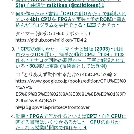
S(a) 自由設計 mikiken (@mikikeen) 1
何を作ったか • 書籍「CPUの創りかた」で解説され
ている4bit CPUを FPGAで実装 • 予めROMに書き
込んだプログラムを実行できる • LEDチカチカ •
タイマー (参考: GitHubリポジトリ)
https://github.com/mikiken/TD4 2
「CPUの創りかた」―マイナビ出版 (2003) • 汎用
ロジックICを用い、簡単な4bit CPU「TD4」†1を
作る • アナログ回路の基礎から、丁寧に解説されて
いる • 30刷以上重版 (技術書としては異例)
†1 “とりあえず動作するだけの 4bitCPU” の略 3
https://www.google.co.jp/books/edition/CPU%E3%8
1%AE%
E5%89%B5%E3%82%8A%E3%81%8B%E3%81%9F/
2UbaDwA AQBAJ?
hl=ja&gbpv=1&printsec=frontcover
動機 • FPGAで何か作るといえばCPU • 自作CPUに
関する書籍はいくつかあるが… • 「CPUの創りか
た」なら授業時間内で作れそう 4