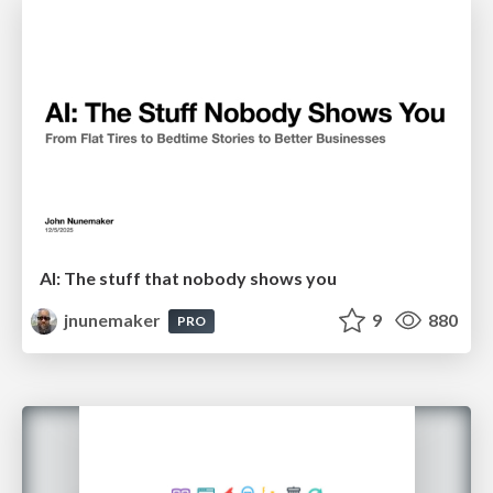
AI: The stuff that nobody shows you
jnunemaker
9
880
PRO