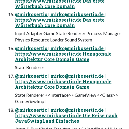
https://www.mirkosertic.de Das erste
Wörterbuch Core Domain
@mirkosertic |
mirko@mirkosertic.de
|
https://www.mirkosertic.de Das erste
Wörterbuch Core Domain
Input Adapter Game State Renderer Process Manager
Physics Resource Loader Sound System
@mirkosertic |
mirko@mirkosertic.de
|
https://www.mirkosertic.de Hexagonale
Architektur Core Domain Game
State Renderer
@mirkosertic |
mirko@mirkosertic.de
|
https://www.mirkosertic.de Hexagonale
Architektur Core Domain Game
State Renderer <<Interface>> GameView <<Class>>
GameViewImpl
@mirkosertic |
mirko@mirkosertic.de
|
https://www.mirkosertic.de Die Reise nach
JavaSwingLand Einfaches
Jump & Run für den Desktop Java Swing für die UI Java