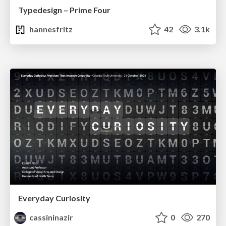
Typedesign – Prime Four
hannesfritz
42
3.1k
Everyday Curiosity
cassininazir
0
270