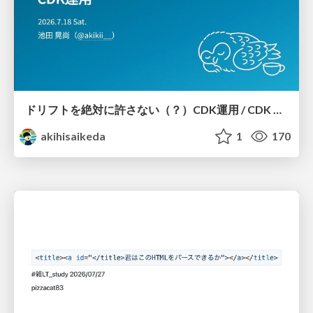
ドリフトを絶対に許さない（？）CDK運用 / CDK Ops with Zero Tolerance for Drifts (?)
akihisaikeda
1
170