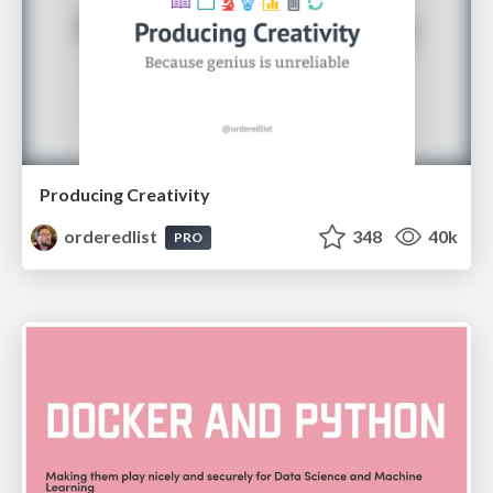
Producing Creativity
orderedlist
348
40k
PRO