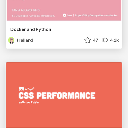
Docker and Python
trallard
47
4.1k