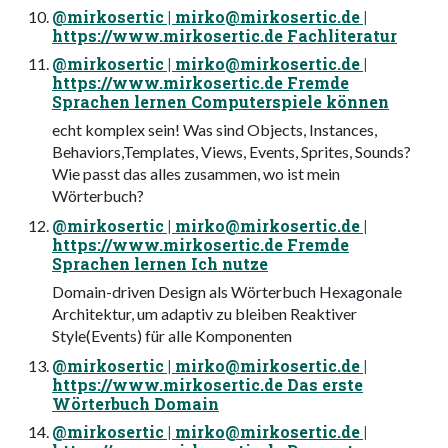
@mirkosertic |
mirko@mirkosertic.de
|
https://www.mirkosertic.de Fachliteratur
@mirkosertic |
mirko@mirkosertic.de
|
https://www.mirkosertic.de Fremde
Sprachen lernen Computerspiele können
echt komplex sein! Was sind Objects, Instances,
Behaviors,Templates, Views, Events, Sprites, Sounds?
Wie passt das alles zusammen, wo ist mein
Wörterbuch?
@mirkosertic |
mirko@mirkosertic.de
|
https://www.mirkosertic.de Fremde
Sprachen lernen Ich nutze
Domain-driven Design als Wörterbuch Hexagonale
Architektur, um adaptiv zu bleiben Reaktiver
Style(Events) für alle Komponenten
@mirkosertic |
mirko@mirkosertic.de
|
https://www.mirkosertic.de Das erste
Wörterbuch Domain
@mirkosertic |
mirko@mirkosertic.de
|