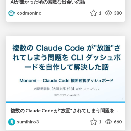
AIが無かった頃の素敵な出会いの話
codmoninc
1
380
複数の Claude Code が"放置"されてしまう問題をCLI ダッシュボードを自作して解決した話
sumihiro3
1
660