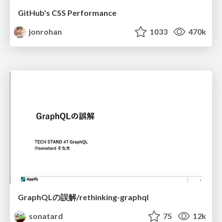
GitHub's CSS Performance
jonrohan
1033
470k
GraphQLの誤解/rethinking-graphql
sonatard
75
12k