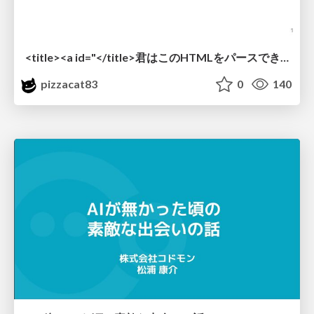
<title><a id="</title>君はこのHTMLをパースできるか"></a></title> #雑LT_study
pizzacat83
0
140