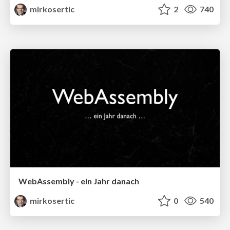
mirkosertic
2
740
WebAssembly - ein Jahr danach
mirkosertic
0
540