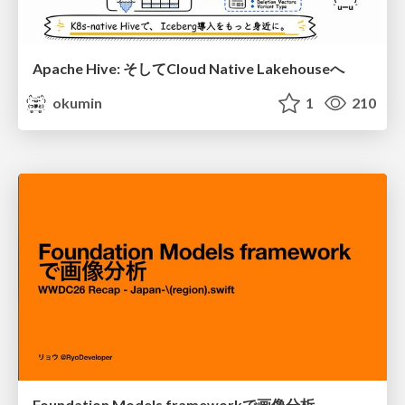
Apache Hive: そしてCloud Native Lakehouseへ
okumin
1
210
Foundation Models frameworkで画像分析