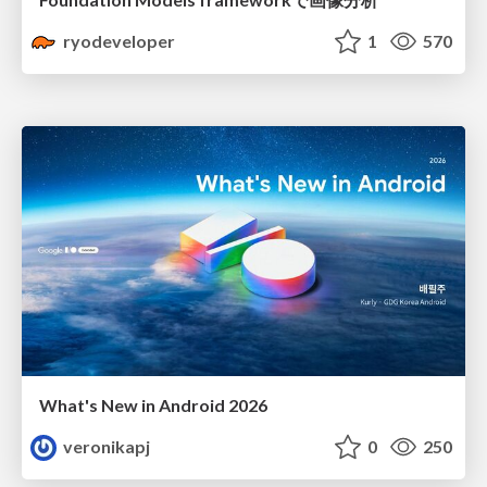
ryodeveloper
1
570
What's New in Android 2026
veronikapj
0
250