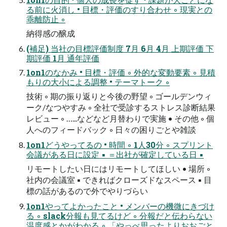
る前に火消し • 目標・評価のすり合わせ ◦ 現実との
乖離防止 ◦
納得感の醸成
(補足) 当社の目標評価制度 7月 6月 4月 上期評価 下
期評価 1月 通年評価
1on1のなかみ • 目標・評価 ◦ 外的な変動要素 ◦ 見積
もりの大小による調整 • テーマトーク ◦
技術 ◦ 期の振り返りと今後の野望 ◦ ゴールデンウィ
ーク/なつやすみ ◦ 全社で受診するストレス診断結果
レビュー ◦ …...などなど月替わりで実施 • その他 ◦ 個
人へのフィードバック ◦ 日々の困りごとや雑談
1on1どうやってるの • 時間 ◦ 1人30分 ◦ スプリント
会議がある日に設定 ▪ ＝出社が確定している日 ▪
リモートしたい日にはリモートしてほしい • 場所 ◦
社内の会議室 ▪ できればクローズドなスペース ▪ 目
標の話があるので外でやりづらい
1on1やってよかったこと • メンバーの機微にきづけ
る ◦ slack分報も見てるけど ◦ 分報だと伝わらない
温度感とかがわかる ◦ 「やっべ思ったよりおおごと