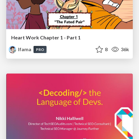
Heart Work Chapter 1 - Part 1
lfama
8
36k
PRO