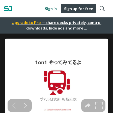
Sign in
Sign up for free
Upgrade to Pro
— share decks privately, control
downloads, hide ads and more …