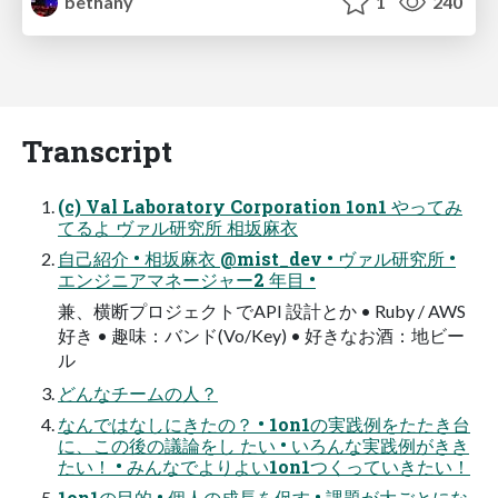
bethany
1
240
Transcript
(c) Val Laboratory Corporation 1on1 やってみ
てるよ ヴァル研究所 相坂麻衣
自己紹介 • 相坂麻衣 @mist_dev • ヴァル研究所 •
エンジニアマネージャー2 年目 •
兼、横断プロジェクトでAPI 設計とか • Ruby / AWS
好き • 趣味：バンド(Vo/Key) • 好きなお酒：地ビー
ル
どんなチームの人？
なんではなしにきたの？ • 1on1の実践例をたたき台
に、この後の議論をし たい • いろんな実践例がきき
たい！ • みんなでよりよい1on1つくっていきたい！
1on1の目的 • 個人の成長を促す • 課題が大ごとにな