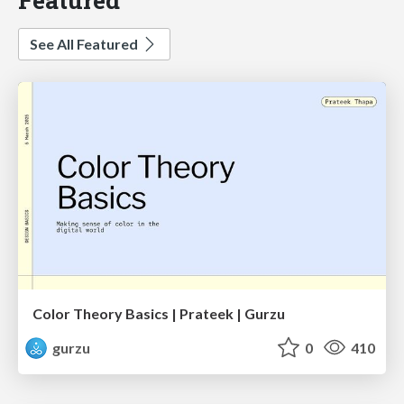
See All Featured
Color Theory Basics | Prateek | Gurzu
gurzu
0
410