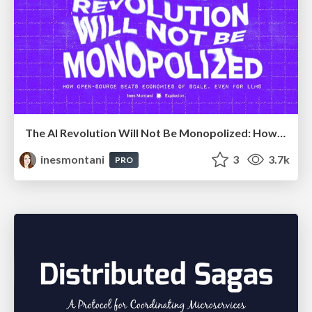
The AI Revolution Will Not Be Monopolized: How open-source beats economies of scale, even for LLMs
inesmontani
3
3.7k
PRO