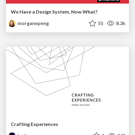
We Have a Design System, Now What?
morganepeng
55
8.2k
Crafting Experiences