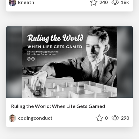
kneath
240
18k
Ruling the World: When Life Gets Gamed
codingconduct
0
290