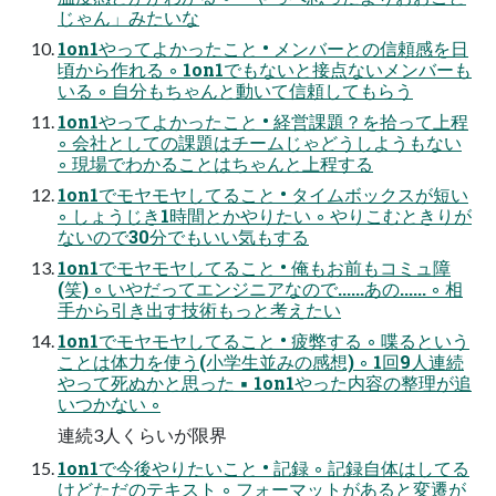
じゃん」みたいな
1on1やってよかったこと • メンバーとの信頼感を日
頃から作れる ◦ 1on1でもないと接点ないメンバーも
いる ◦ 自分もちゃんと動いて信頼してもらう
1on1やってよかったこと • 経営課題？を拾って上程
◦ 会社としての課題はチームじゃどうしようもない
◦ 現場でわかることはちゃんと上程する
1on1でモヤモヤしてること • タイムボックスが短い
◦ しょうじき1時間とかやりたい ◦ やりこむときりが
ないので30分でもいい気もする
1on1でモヤモヤしてること • 俺もお前もコミュ障
(笑) ◦ いやだってエンジニアなので......あの...... ◦ 相
手から引き出す技術もっと考えたい
1on1でモヤモヤしてること • 疲弊する ◦ 喋るという
ことは体力を使う(小学生並みの感想) ◦ 1回9人連続
やって死ぬかと思った ▪ 1on1やった内容の整理が追
いつかない ◦
連続3人くらいが限界
1on1で今後やりたいこと • 記録 ◦ 記録自体はしてる
けどただのテキスト ◦ フォーマットがあると変遷が