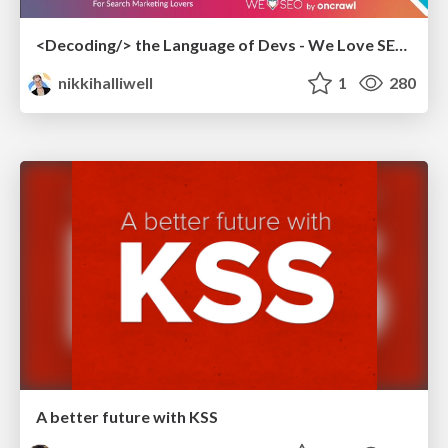
<Decoding/> the Language of Devs - We Love SEO 2024
nikkihalliwell
1
280
A better future with KSS