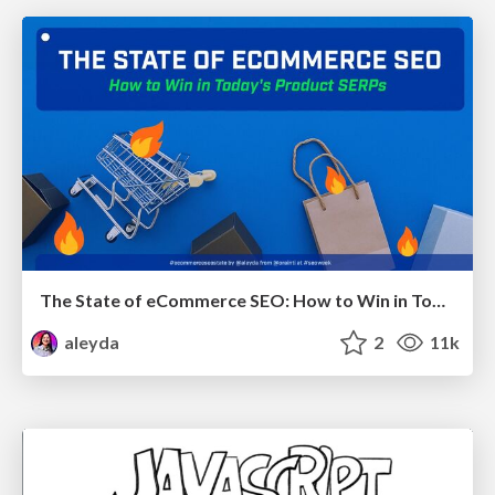
The State of eCommerce SEO: How to Win in Today's Products SERPs - #SEOweek
aleyda
2
11k