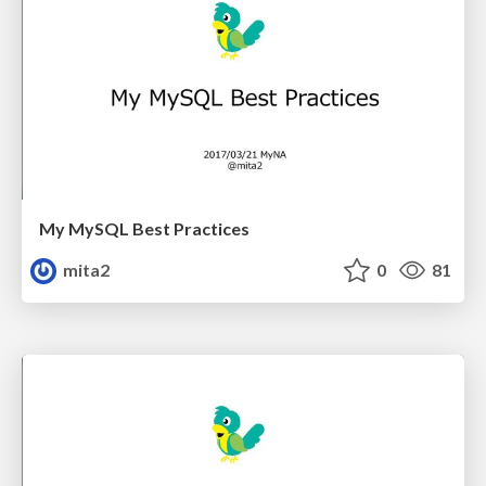
My MySQL Best Practices
mita2
0
81