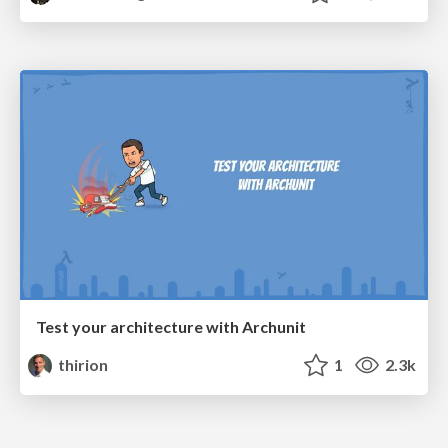
Test your architecture with Archunit
thirion
1
2.3k