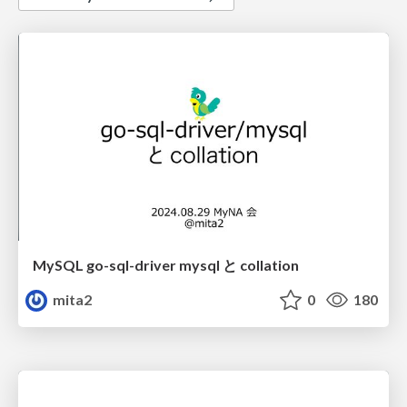
MySQL go-sql-driver mysql と collation
mita2
0
180