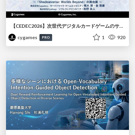
【CEDEC2026】次世代デジタルカードゲームのサーバー設計と運用 〜『Shadowverse: Worlds Beyond』の舞台裏～
cygames
1
920
PRO