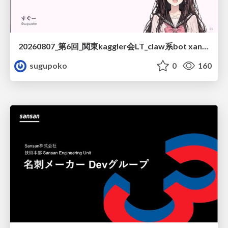
20260807_第6回_関東kaggler会LT_claw系bot xangiと始める、"寂しくない" kaggle
sugupoko
0
160