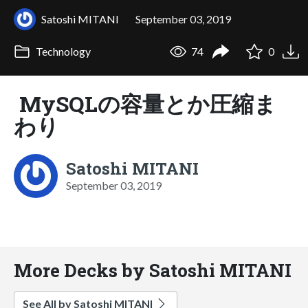
Satoshi MITANI
September 03, 2019
Technology
74
0
MySQLの容量とか圧縮ま
わり
Satoshi MITANI
September 03, 2019
More Decks by Satoshi MITANI
See All by Satoshi MITANI