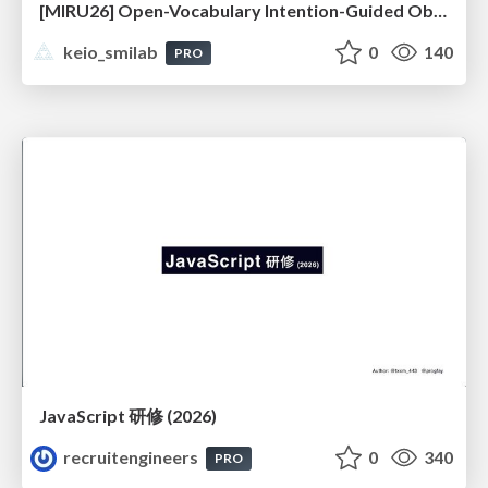
[MIRU26] Open-Vocabulary Intention-Guided Object Detection in Diverse Scenes
keio_smilab
0
140
PRO
JavaScript 研修 (2026)
recruitengineers
0
340
PRO