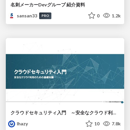
名刺メーカーDevグループ 紹介資料
sansan33
0
1.2k
PRO
クラウドセキュリティ入門 ～安全なクラウド利用のための基礎知識～
lhazy
10
7.8k