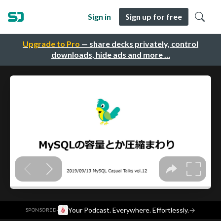
Sign in
Sign up for free
Upgrade to Pro
— share decks privately, control
downloads, hide ads and more …
·
Your Podcast. Everywhere. Effortlessly.
→
SPONSORED