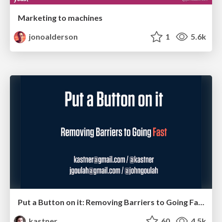
Marketing to machines
jonoalderson
1
5.6k
Put a Button on it: Removing Barriers to Going Fast.
kastner
60
4.5k