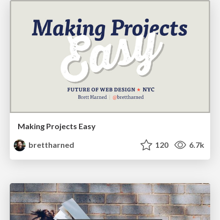
Making Projects Easy
brettharned
120
6.7k