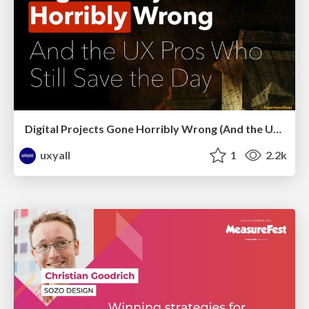
Digital Projects Gone Horribly Wrong (And the UX Pros Who Still Save the Day) - Dean Schuster
uxyall
1
2.2k