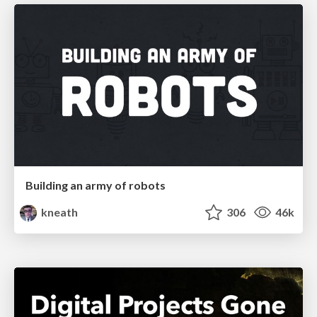
Building an army of robots
kneath
306
46k