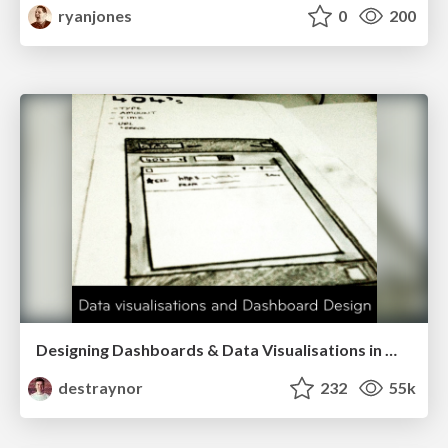
ryanjones
0
200
Designing Dashboards & Data Visualisations in Web Apps
destraynor
232
55k