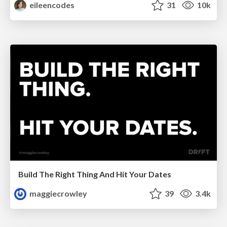
eileencodes
31
10k
Build The Right Thing And Hit Your Dates
maggiecrowley
39
3.4k