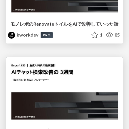
モノレポのRenovateトイルをAIで改善していった話
kworkdev
1
85
PRO