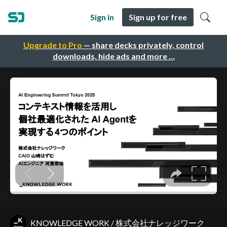
Sign in
Sign up for free
Upgrade to Pro
— share decks privately, control
downloads, hide ads and more …
KNOWLEDGE WORK / 株式会社ナレッジワーク