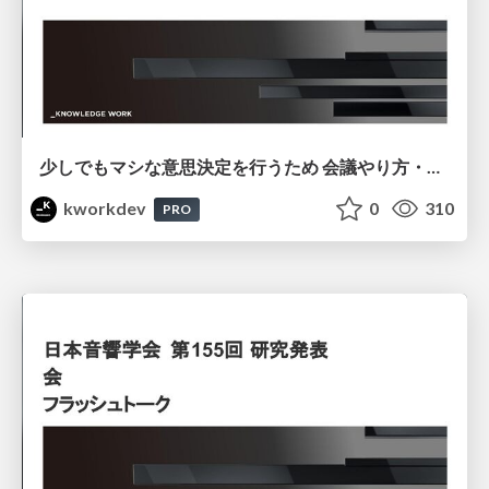
少しでもマシな意思決定を行うため 会議やり方・在り方・考え方
kworkdev
0
310
PRO