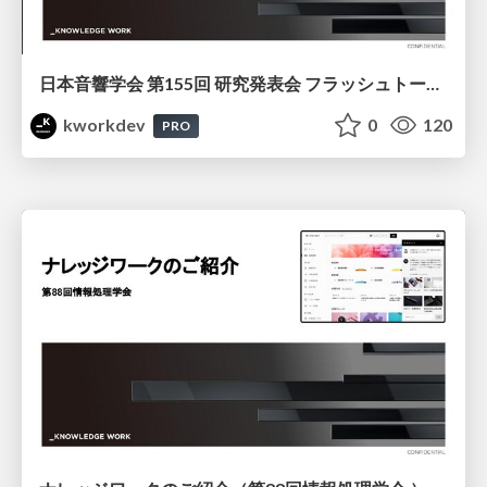
日本音響学会 第155回 研究発表会 フラッシュトーク / 株式会社ナレッジワーク
kworkdev
0
120
PRO