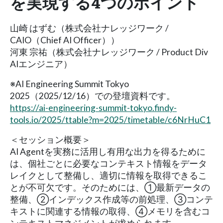
を実現する4つのポイント
山崎 はずむ（株式会社ナレッジワーク /
CAIO（Chief AI Officer））
河東 宗祐（株式会社ナレッジワーク / Product Div
AIエンジニア）
※AI Engineering Summit Tokyo
2025（2025/12/16）での登壇資料です。
https://ai-engineering-summit-tokyo.findy-
tools.io/2025/ttable?m=2025/timetable/c6NrHuC1
＜セッション概要＞
AI Agentを実務に活用し有用な出力を得るために
は、個社ごとに必要なコンテキスト情報をデータ
レイクとして整備し、適切に情報を取得できるこ
とが不可欠です。そのためには、①最新データの
整備、②インデックス作成等の前処理、③コンテ
キストに関連する情報の取得、④メモリを含むコ