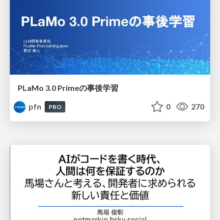
PLaMo 3.0 Primeの事後学習
pfn
0
270
PRO