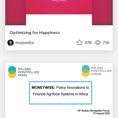
Optimizing for Happiness
mojombo
378
71k