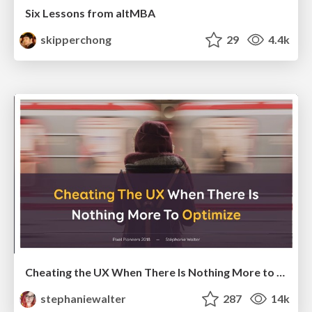
Six Lessons from altMBA
skipperchong
29
4.4k
Cheating the UX When There Is Nothing More to Optimize - PixelPioneers
stephaniewalter
287
14k