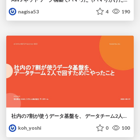
nagisa53
4
190
社内の7割が使うデータ基盤を、 データチーム2人で回すためにやったこと
koh_yoshi
0
100