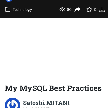
Technology
80
0
My MySQL Best Practices
Satoshi MITANI