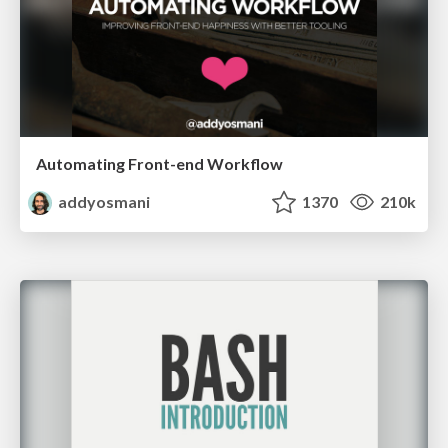
Automating Front-end Workflow
addyosmani
1370
210k