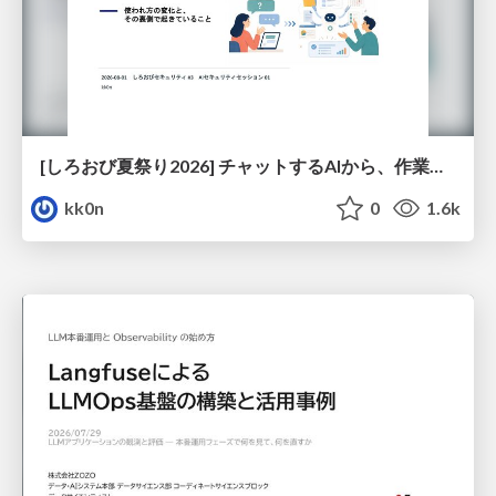
[しろおび夏祭り2026] チャットするAIから、作業するAIへ - 使われ方の変化と、その裏側で起きていること
kk0n
0
1.6k