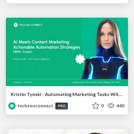
Kristin Tynski - Automating Marketing Tasks With AI
techseoconnect
0
440
PRO