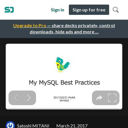
Sign in
Sign up for free
Upgrade to Pro
— share decks privately, control
downloads, hide ads and more …
Satoshi MITANI
March 21, 2017