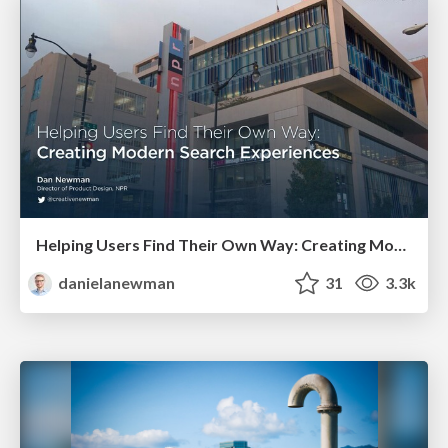
Helping Users Find Their Own Way: Creating Modern Search Experiences
danielanewman
31
3.3k