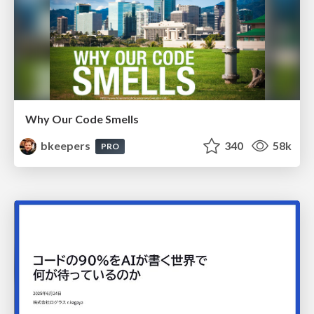
Why Our Code Smells
bkeepers
340
58k
PRO