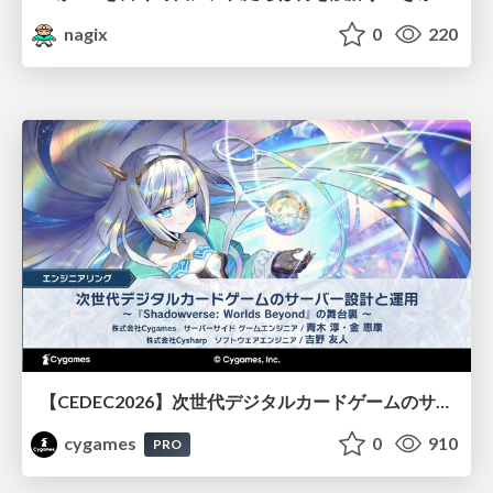
nagix
0
220
【CEDEC2026】次世代デジタルカードゲームのサーバー設計と運用 〜『Shadowverse: Worlds Beyond』の舞台裏～
cygames
0
910
PRO