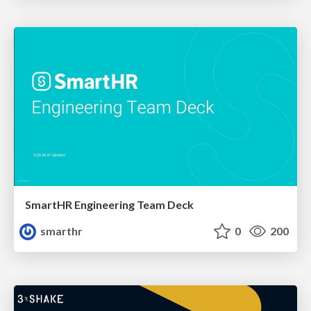
SmartHR Engineering Team Deck
smarthr
0
200