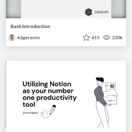
Bash Introduction
62gerente
615
220k