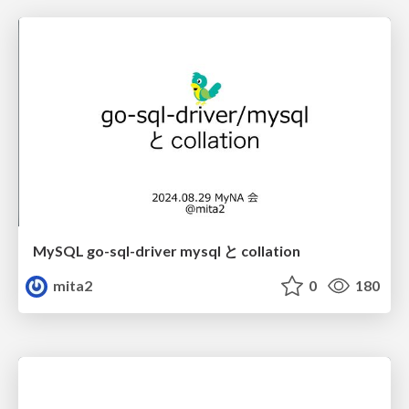
MySQL go-sql-driver mysql と collation
mita2
0
180