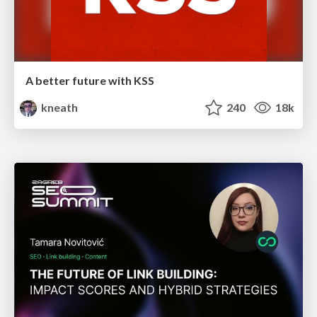
A better future with KSS
kneath
240
18k