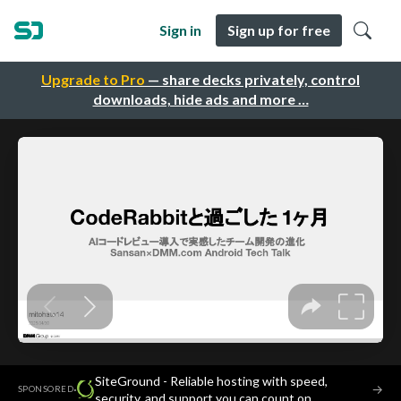
Sign in
Sign up for free
Upgrade to Pro
— share decks privately, control
downloads, hide ads and more …
SiteGround - Reliable hosting with speed,
·
→
SPONSORED
security, and support you can count on.