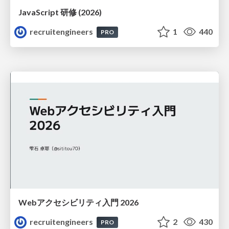
JavaScript 研修 (2026)
recruitengineers
1
440
PRO
Webアクセシビリティ入門 2026
recruitengineers
2
430
PRO