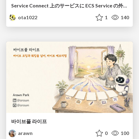
Service Connect 上のサービスに ECS Service の外側から到達できなかった話
ota1022
1
140
바이브풀 라이프
arawn
0
100