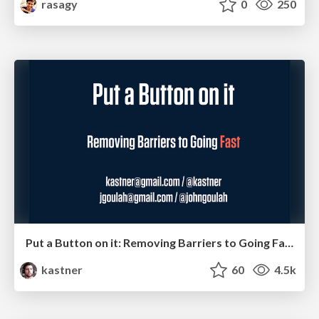
rasagy
0
250
Put a Button on it: Removing Barriers to Going Fast.
kastner
60
4.5k