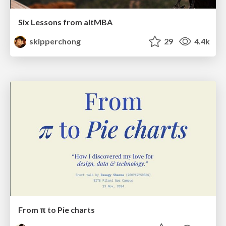
Six Lessons from altMBA
skipperchong
29
4.4k
From π to Pie charts