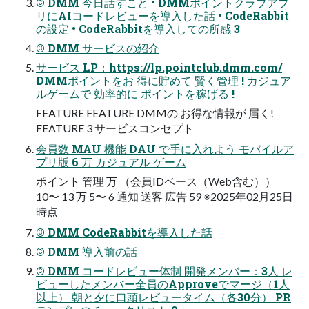
© DMM 今日話すこと • DMMポイントクラブアプ
リにAIコードレビューを導入した話 • CodeRabbit
の設定 • CodeRabbitを導入しての所感 3
© DMM サービスの紹介
サービス LP：https://lp.pointclub.dmm.com/
DMMポイントをお 得に貯めて 賢く管理 ! カジュア
ルゲームで 効率的に ポイントを稼げる !
FEATURE FEATURE DMMの お得な情報が 届く!
FEATURE 3 サービスコンセプト
会員数 MAU 機能 DAU で手に入れよう モバイルア
プリ版 6 万 カジュアル ゲーム
ポイント 管理 万 （会員IDベース（Web含む））
10〜 13 万 5〜 6 通知 送客 広告 59 ※2025年02月25日
時点
© DMM CodeRabbitを導入した話
© DMM 導入前の話
© DMM コードレビュー体制 開発メンバー：3人 レ
ビューしたメンバー全員のApproveでマージ（1人
以上） 朝と夕に口頭レビュータイム（各30分） PR