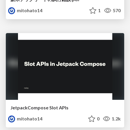
mitohato14
1
570
JetpackCompose Slot APIs
mitohato14
0
1.2k