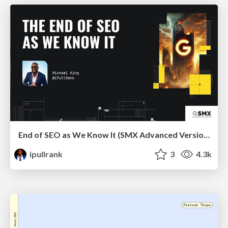
End of SEO as We Know It (SMX Advanced Version)
ipullrank
3
4.3k