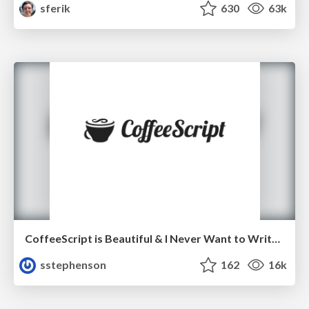
sferik
630
63k
CoffeeScript is Beautiful & I Never Want to Write Plain JavaScript Again
sstephenson
162
16k