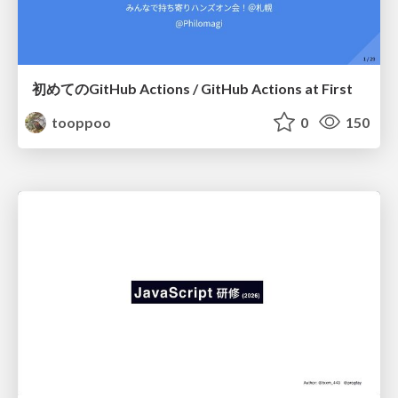
初めてのGitHub Actions / GitHub Actions at First
tooppoo
0
150