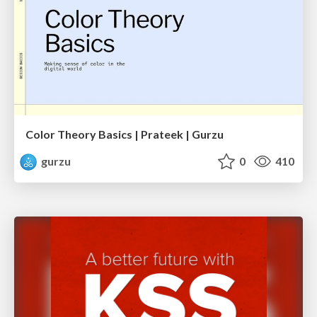
Color Theory Basics | Prateek | Gurzu
gurzu
0
410