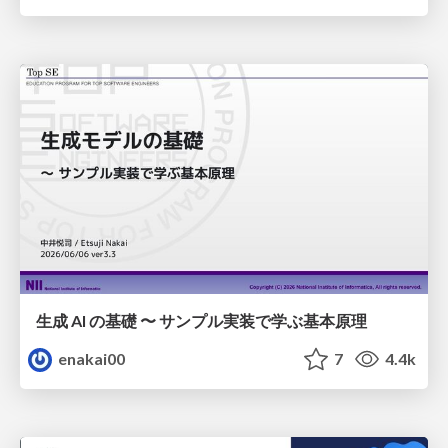
生成 AI の基礎 〜 サンプル実装で学ぶ基本原理
enakai00
7
4.4k