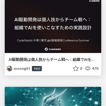
AI駆動開発は個人技からチーム戦へ：組織でAIを使いこなすための実践設計
moongift
0
470
PRO