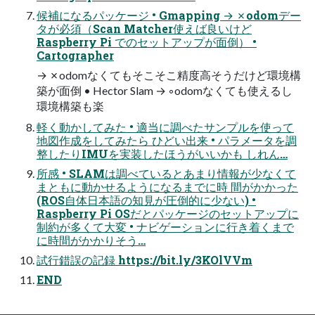
候補になるパッケージ • Gmapping → ✗odomデー
タが必須（Scan Matcher使えば良いけど
Raspberry Pi でのセットアップが面倒） •
Cartographer
→ ✗odomなくてもそこそこ精度高そうだけど環境構
築が面倒 • Hector Slam → ◦odomなくても使えるし
環境構築も楽
軽く動かしてみた • 適当に調べたサンプルを使って
地図作成をしてみたら ひどい出来 • パラメータを調
整したりIMUを実装したほうがいいかも しれん…
所感 • SLAMは調べているとあまり情報が少なくて
まともに動かせるようになるまでに時 間がかかった
(ROS自体日本語の知見が圧倒的に少ない) •
Raspberry Pi OSだとパッケージのセットアップに
制約が多くて大変 • ナビゲーションに行き着くまで
に時間がかかりそう…
試行錯誤の記録 https://bit.ly/3KOlVVm
END