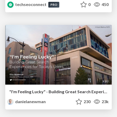
techseoconnect
0
450
PRO
"I'm Feeling Lucky" - Building Great Search Experiences for Today's Users (#IAC19)
danielanewman
230
23k