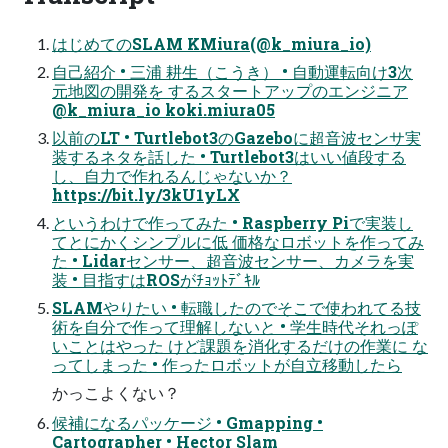
はじめてのSLAM KMiura(@k_miura_io)
自己紹介 • 三浦 耕生（こうき） • 自動運転向け3次
元地図の開発を するスタートアップのエンジニア
@k_miura_io koki.miura05
以前のLT • Turtlebot3のGazeboに超音波センサ実
装するネタを話した • Turtlebot3はいい値段する
し、自力で作れるんじゃないか？
https://bit.ly/3kU1yLX
というわけで作ってみた • Raspberry Piで実装し
てとにかくシンプルに低 価格なロボットを作ってみ
た • Lidarセンサー、超音波センサー、カメラを実
装 • 目指すはROSがﾁｮｯﾄﾃﾞｷﾙ
SLAMやりたい • 転職したのでそこで使われてる技
術を自分で作って理解しないと • 学生時代それっぽ
いことはやった けど課題を消化するだけの作業に な
ってしまった • 作ったロボットが自立移動したら
かっこよくない？
候補になるパッケージ • Gmapping •
Cartographer • Hector Slam