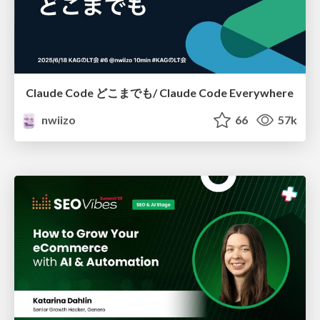
Claude Code どこまでも/ Claude Code Everywhere
nwiizo
66
57k