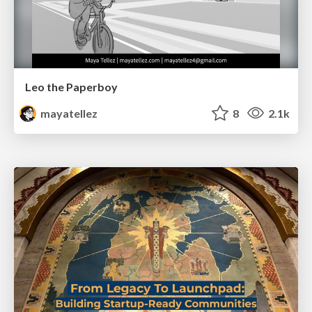
Leo the Paperboy
mayatellez
8
2.1k