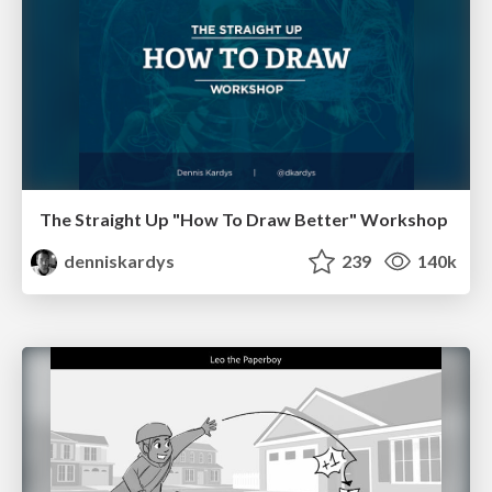
The Straight Up "How To Draw Better" Workshop
denniskardys
239
140k