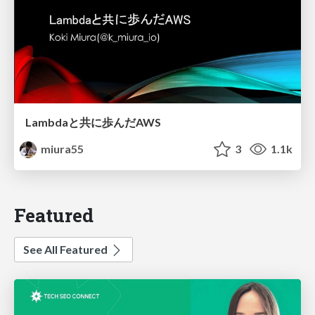
Lambdaと共に歩んだAWS
miura55
3
1.1k
Featured
See All Featured