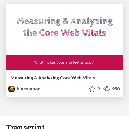
Measuring & Analyzing Core Web Vitals
bluesmoon
9
950
Transcript