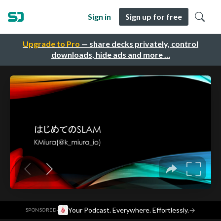
Sign in
Sign up for free
Upgrade to Pro
— share decks privately, control
downloads, hide ads and more …
·
Your Podcast. Everywhere. Effortlessly.
→
SPONSORED