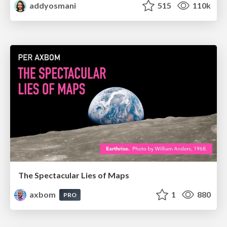
addyosmani
515
110k
The Spectacular Lies of Maps
axbom
1
880
PRO