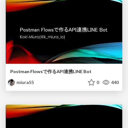
Postman Flowsで作るAPI連携LINE Bot
miura55
0
440