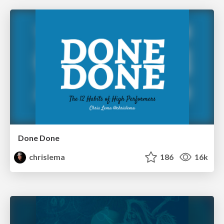
Done Done
chrislema
186
16k