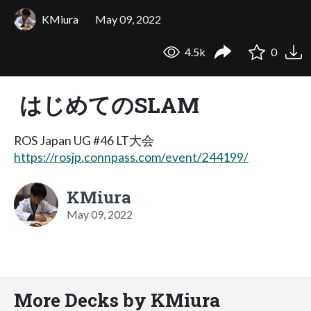
KMiura
May 09, 2022
4.5k
0
はじめてのSLAM
ROS Japan UG #46 LT大会
https://rosjp.connpass.com/event/244199/
KMiura
May 09, 2022
More Decks by KMiura