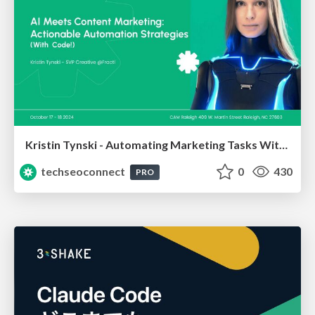
Kristin Tynski - Automating Marketing Tasks With AI
techseoconnect
0
430
PRO