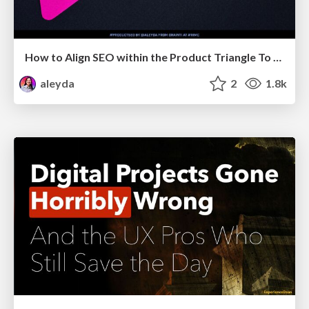
How to Align SEO within the Product Triangle To Get Buy-In & Support - #RIMC
aleyda
2
1.8k