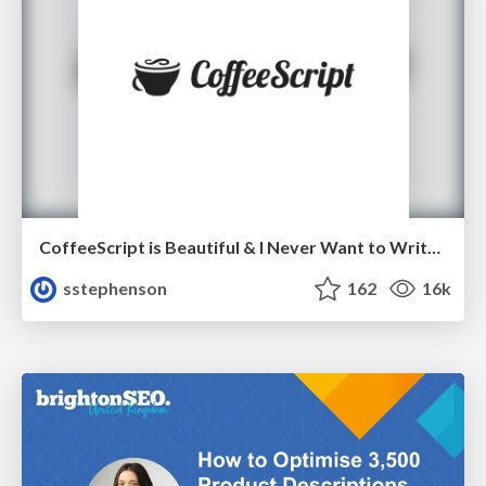
CoffeeScript is Beautiful & I Never Want to Write Plain JavaScript Again
sstephenson
162
16k