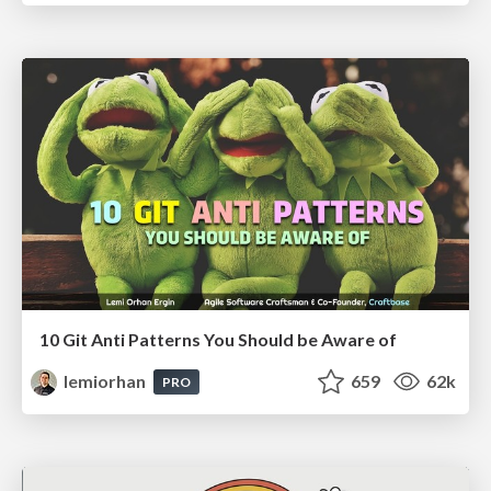
10 Git Anti Patterns You Should be Aware of
lemiorhan
659
62k
PRO