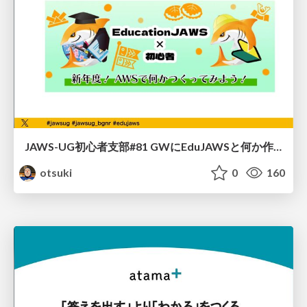
JAWS-UG初心者支部#81 GWにEduJAWSと何か作ろうもくもく会！
otsuki
0
160