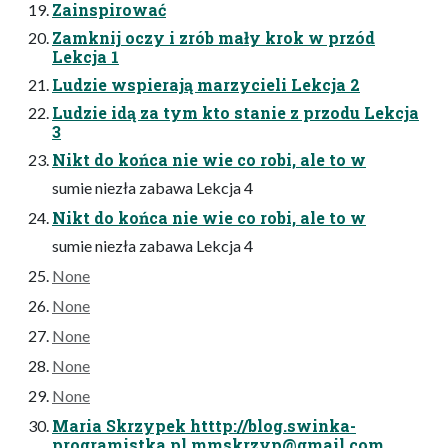
Zainspirować
Zamknij oczy i zrób mały krok w przód
Lekcja 1
Ludzie wspierają marzycieli Lekcja 2
Ludzie idą za tym kto stanie z przodu Lekcja
3
Nikt do końca nie wie co robi, ale to w
sumie niezła zabawa Lekcja 4
Nikt do końca nie wie co robi, ale to w
sumie niezła zabawa Lekcja 4
None
None
None
None
None
Maria Skrzypek htttp://blog.swinka-
programistka.pl
mmskrzyp@gmail.com