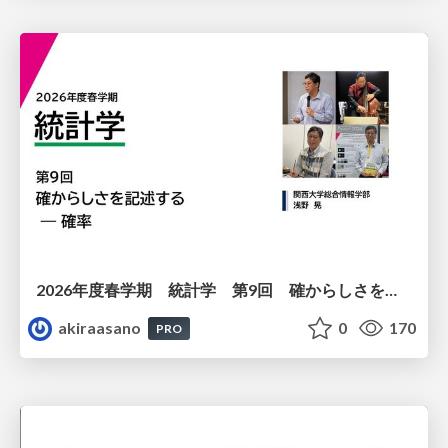
2026年度春学期 統計学 第9回 確からしさを記述する ー 確率 (2026. 5. 28)
akiraasano
0
170
PRO