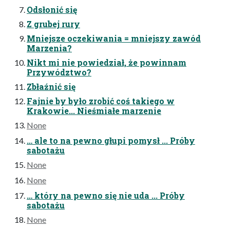
Odsłonić się
Z grubej rury
Mniejsze oczekiwania = mniejszy zawód
Marzenia?
Nikt mi nie powiedział, że powinnam
Przywództwo?
Zbłaźnić się
Fajnie by było zrobić coś takiego w
Krakowie... Nieśmiałe marzenie
None
… ale to na pewno głupi pomysł ... Próby
sabotażu
None
None
… który na pewno się nie uda ... Próby
sabotażu
None