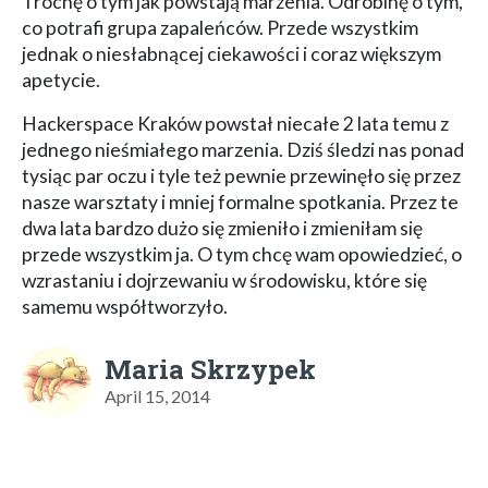
Trochę o tym jak powstają marzenia. Odrobinę o tym,
co potrafi grupa zapaleńców. Przede wszystkim
jednak o niesłabnącej ciekawości i coraz większym
apetycie.
Hackerspace Kraków powstał niecałe 2 lata temu z
jednego nieśmiałego marzenia. Dziś śledzi nas ponad
tysiąc par oczu i tyle też pewnie przewinęło się przez
nasze warsztaty i mniej formalne spotkania. Przez te
dwa lata bardzo dużo się zmieniło i zmieniłam się
przede wszystkim ja. O tym chcę wam opowiedzieć, o
wzrastaniu i dojrzewaniu w środowisku, które się
samemu współtworzyło.
Maria Skrzypek
April 15, 2014