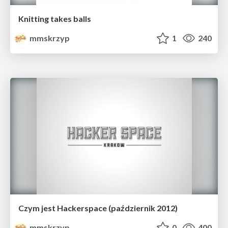
Knitting takes balls
mmskrzyp
1
240
Czym jest Hackerspace (październik 2012)
mmskrzyp
0
400