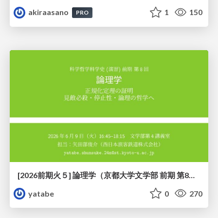
akiraasano
1
150
PRO
[2026前期火５] 論理学（京都大学文学部 前期 第8回）「正規化定理の証明」
yatabe
0
270