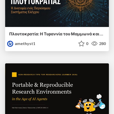
Πλουτοκρατία: Η Τυραννία του Μαμμωνά και η Μεταανθρώπινη Δουλεία
amethyst1
0
280