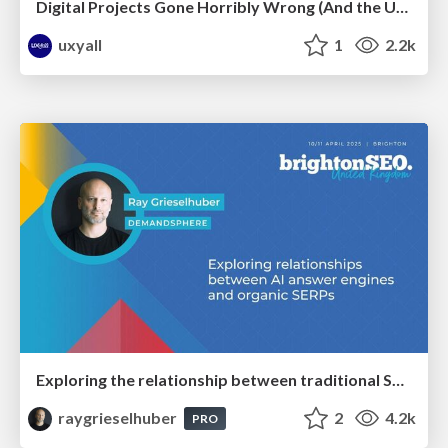
Digital Projects Gone Horribly Wrong (And the UX Pros Who Still Save the Day) - Dean Schuster
uxyall
1
2.2k
Exploring the relationship between traditional SERPs and Gen AI search
raygrieselhuber
2
4.2k
PRO