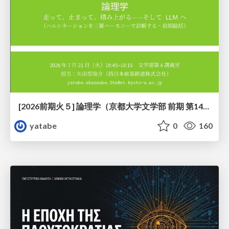
[2026前期火５] 論理学（京都大学文学部 前期 第14回）「計算は、証明ではない——ハルシネーションを三層ハーモニーで診る」
yatabe
0
160