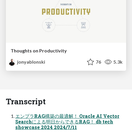
Thoughts on Productivity
jonyablonski
76
5.3k
Transcript
エンプラRAG構築の最適解！ Oracle AI Vector
Searchによる明日からできるRAG！ db tech
showcase 2024 2024/7/11