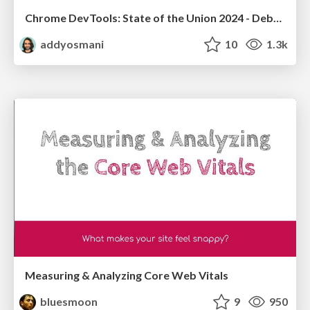
Chrome DevTools: State of the Union 2024 - Debugging React & Beyond
addyosmani
10
1.3k
Measuring & Analyzing Core Web Vitals
bluesmoon
9
950