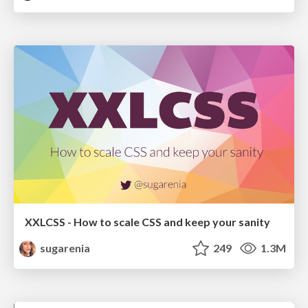
XXLCSS - How to scale CSS and keep your sanity
sugarenia
249
1.3M