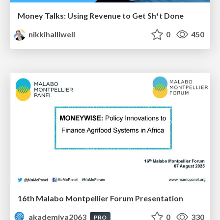
Money Talks: Using Revenue to Get Sh*t Done
nikkihalliwell
0
450
16th Malabo Montpellier Forum Presentation
akademiya2063
0
330
PRO