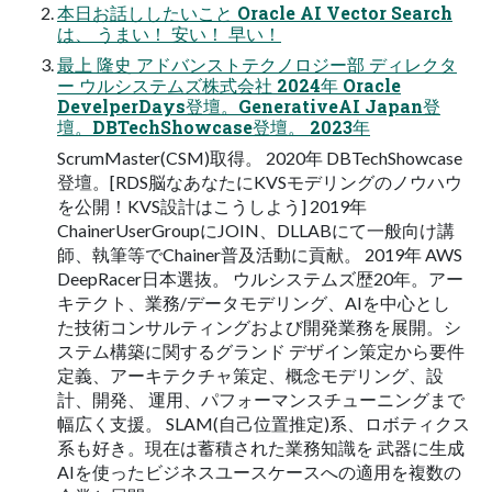
本日お話ししたいこと Oracle AI Vector Search
は、 うまい！ 安い！ 早い！
最上 隆史 アドバンストテクノロジー部 ディレクタ
ー ウルシステムズ株式会社 2024年 Oracle
DevelperDays登壇。GenerativeAI Japan登
壇。DBTechShowcase登壇。 2023年
ScrumMaster(CSM)取得。 2020年 DBTechShowcase
登壇。[RDS脳なあなたにKVSモデリングのノウハウ
を公開！KVS設計はこうしよう] 2019年
ChainerUserGroupにJOIN、DLLABにて一般向け講
師、執筆等でChainer普及活動に貢献。 2019年 AWS
DeepRacer日本選抜。 ウルシステムズ歴20年。アー
キテクト、業務/データモデリング、AIを中心とし
た技術コンサルティングおよび開発業務を展開。シ
ステム構築に関するグランド デザイン策定から要件
定義、アーキテクチャ策定、概念モデリング、設
計、開発、 運用、パフォーマンスチューニングまで
幅広く支援。 SLAM(自己位置推定)系、ロボティクス
系も好き。現在は蓄積された業務知識を 武器に生成
AIを使ったビジネスユースケースへの適用を複数の