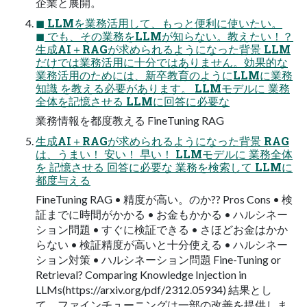
企業と展開。
◼ LLMを業務活用して、もっと便利に使いたい。
◼ でも、その業務をLLMが知らない。教えたい！？
生成AI＋RAGが求められるようになった背景 LLM
だけでは業務活用に十分ではありません。効果的な
業務活用のためには、新卒教育のようにLLMに業務
知識 を教える必要があります。 LLMモデルに 業務
全体を記憶させる LLMに回答に必要な
業務情報を都度教える FineTuning RAG
生成AI＋RAGが求められるようになった背景 RAG
は、うまい！ 安い！ 早い！ LLMモデルに 業務全体
を 記憶させる 回答に必要な 業務を検索して LLMに
都度与える
FineTuning RAG • 精度が高い。のか?? Pros Cons • 検
証までに時間がかかる • お金もかかる • ハルシネー
ション問題 • すぐに検証できる • さほどお金はかか
らない • 検証精度が高いと十分使える • ハルシネー
ション対策 • ハルシネーション問題 Fine-Tuning or
Retrieval? Comparing Knowledge Injection in
LLMs(https://arxiv.org/pdf/2312.05934) 結果とし
て、ファインチューニングは一部の改善を提供しま