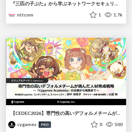
『三匹の子ぶた』から学ぶネットワークセキュリティの昔と今 / Network Security: Then and Now Through the Lens of The Three Little Pigs
nttcom
1
1.7k
【CEDEC2026】専門性の高いデフォルメチームが挑んだ人材育成戦略 〜Cygames Academiaの企画から実施まで〜
cygames
0
500
PRO