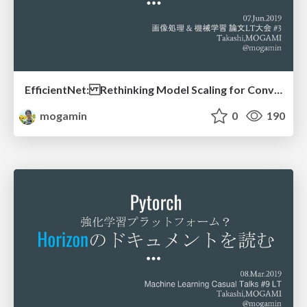
EfficientNet: Rethinking Model Scaling for Convolutional Neural Networks
mogamin
0
190