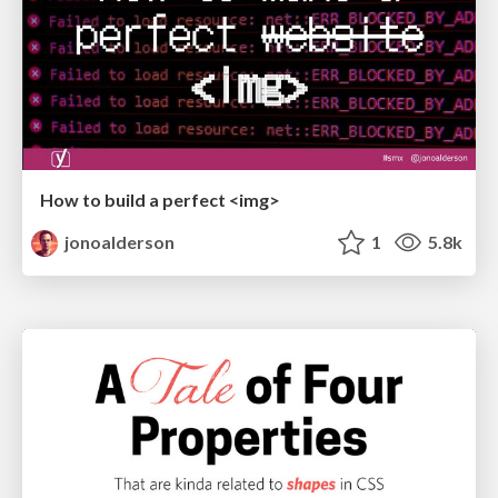
How to build a perfect <img>
jonoalderson
1
5.8k