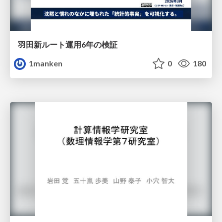
羽田新ルート運用6年の検証
1manken
0
180