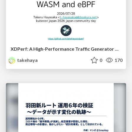
XDPerf: A High-Performance Traffic Generator Built with WASM and eBPF
takehaya
0
170