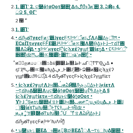
1. ͸͡Ίʹ 2. ଟ࿹όϯσΟοτ໰୊ʹ͓͚Δ൪ڰΘͤͱɺͦͷ՝୊ 3. ఏҊख๏ 4.
ධՁ 5. ͓ΘΓʹ
1. ͸͡Ίʹ
• దԠతͳγεςϜͷ࣮ݱʹ͸ɺγεςϜ͕ར༻ऀͷঢ়گΛΑ͘஌Δ͜ͱ͕ॏཁ •
ECαΠτͷγεςϜͰ͋Ε͹ɺར༻ऀͷᅂ޷Λ೺Ѳ͢Δ͜ͱͰɺ࠷దͳ঎
඼ΛఏҊͰ͖Δ • ࣮ӡ༻ͷγεςϜʹ͓͍ͯίϛϡχέʔγϣϯʹ͸ίετ͕͔͔Δ • ʢར༻ऀࣗ
਎΋ؚΊͯʣཁٻ΍ᅂ޷͸໌֬Ͱ͸ͳ͘ঃʑʹܗ੒͞Ε͍ͯ͘ •
ͦͷظؒதͷෛ୲΍ػձଛࣦ͸୹ظ௕ظͰചΓ্͛ͳͲʹӨڹ͢Δ •
ಛʹɺཁٻ΍ᅂ޷͕มԽ͢Δ؀ڥͰ͸ɺݱ࣌఺ͰՁ஋ͷ௿͍ίϛϡχέʔ
γϣϯ΋ܧଓͯ͠ߦ͏ඞཁ͕͋Δ 4 దԠతͳγεςϜͱίϛϡχέʔγϣϯίετ
• ίϛϡχέʔγϣϯΛɺબ୒ࢶͷఏҊͱ൓Ԡͱݶఆ͢Δ͜ͱͰɺ͜ͷίετΛ
࠷దԽ͢Δ໰୊Λʮଟ࿹όϯσΟοτ໰୊ʯͱͯ͠ߟ͑Δ͜ͱ͕Ͱ͖Δ 5
ίϛϡέʔγϣϯίετͷ࠷దԽͱଟ࿹όϯσΟοτ •
ҰํͰɺैདྷͷಉ໰୊ͷํࡦͰ͸ɺબ୒ࢶͷ༗ޮੑ͕ʮٯసʯ͢Δ؀ڥͰ͸ɺ
ૉૣ͘௿ίετͳมԽ௥ै͕Ͱ͖ͳ͍ʢؔ࿈ݚڀͰઆ໌ʣ •
͜ͷ؀ڥʹ͓͍ͯਝ଎͔ͭޮ཰తͳมԽ௥ै͕ՄೳͳํࡦΛఏҊ͢Δ͜ͱͰɺ
దԠతͳγεςϜͷ࣮༻ԽΛਐΊ͍ͨ
• ʮ࿹ʯͱݺ͹ΕΔෳ਺ͷީิ͔ΒಘΒΕΔใुΛ࠷େԽ͢Δ໰୊ •