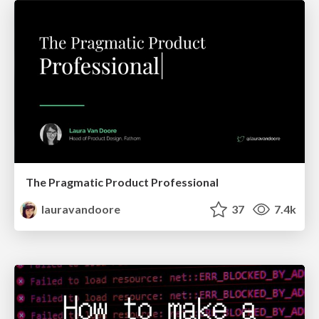
The Pragmatic Product Professional
lauravandoore
37
7.4k