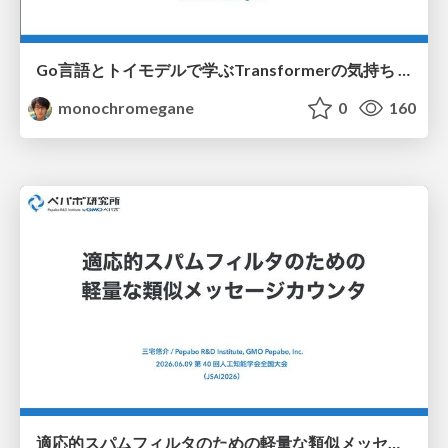
Go言語とトイモデルで学ぶTransformerの気持ち / fukuokago23-transformer
monochromegane
0
160
適応的スパムフィルタのための軽量な類似メッセージカウンタ / jsai2026-adaptive-spam-filter