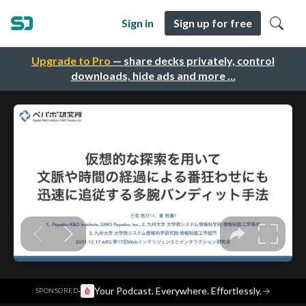
Sign in
Sign up for free
Upgrade to Pro
— share decks privately, control
downloads, hide ads and more …
·
Your Podcast. Everywhere. Effortlessly.
→
SPONSORED