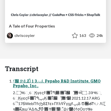
A Tale of Four Properties
chriscoyier
163
24k
Transcript
ࡾ୐ ༔հ1,2ɺ็ ߃ݑ3 1. Pepabo R&D Institute, GMO
Pepabo, Inc.,
2. ۝भେֶ େֶӃγεςϜ৘ใՊֶ෎ ৘ใ஌ೳ޻ֶઐ߈ 3. ۝भେֶ
େֶӃγεςϜ৘ใՊֶݚڀӃ ৘ใ஌ೳ޻ֶ෦໳ 2021.12.17 ARG
ୈ17ճWebΠϯςϦδΣϯεͱΠϯλϥΫγϣϯݚڀձ Ծ૝తͳ୳ࡧΛ༻͍ͯ
จ຺΍࣌ؒͷܦաʹΑΔ൪ڰΘͤʹ΋ ਝ଎ʹ௥ै͢Δଟ࿹όϯσΟοτख๏