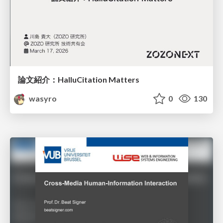
論文紹介：HalluCitation Matters
wasyro
0
130