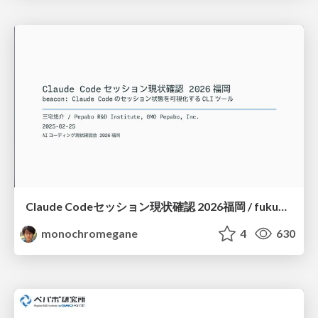
Claude Codeセッション現状確認 2026福岡 / fukuoka-aicoding-00-beacon
monochromegane
4
630