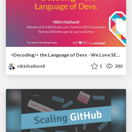
<Decoding/> the Language of Devs - We Love SEO 2024
nikkihalliwell
1
280