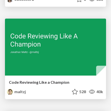
Code Reviewing Like a Champion
maltzj
528
40k