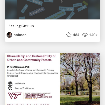
Scaling GitHub
holman
464
140k