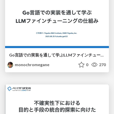
Go言語での実装を通して学ぶLLMファインチューニングの仕組み / fukuokago22-llm-peft
monochromegane
0
270