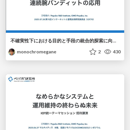
不確実性下における目的と手段の統合的探索に向けた連続腕バンディットの応用 / iot70_gp_rff_mab
monochromegane
2
430