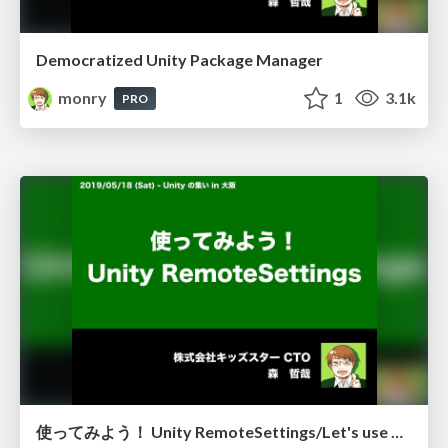
Democratized Unity Package Manager
monry
1
3.1k
PRO
使ってみよう！ Unity RemoteSettings/Let's use Unity RemoteSettings