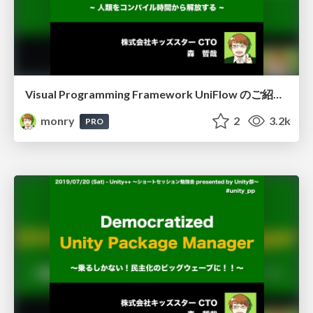
Visual Programming Framework UniFlow のご紹介/Introducing UniFlow
monry
2
3.2k
PRO