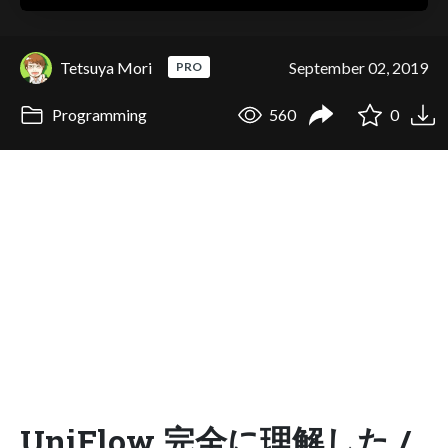
Tetsuya Mori
September 02, 2019
PRO
Programming
560
0
UniFlow 完全に理解した /