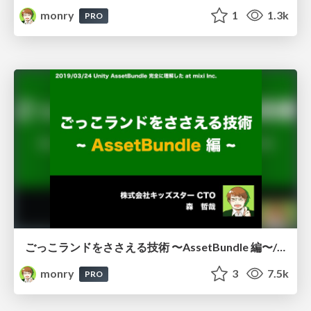
monry
1
1.3k
PRO
ごっこランドをささえる技術 〜AssetBundle 編〜/AssetBundle Fully Understood
monry
3
7.5k
PRO