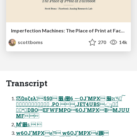
Imperfection Machines: The Place of Print at Facebook
scottboms
270
14k
Transcript
גࣜձࣾΩοζελʔ$50 ৿ɹ఩࠸ 6OJ'MPX ׬શʹཧղͨ͠
 .PO ,JET4UBS։ൃ߹॓
*DBOEFWFMPQ6OJ'MPXBMJUU
MF
͜Μʹͪ͸ʂ  
w6OJ'MPXͷ֓ཁ w6OJ'MPXͷ࢖͍ํ