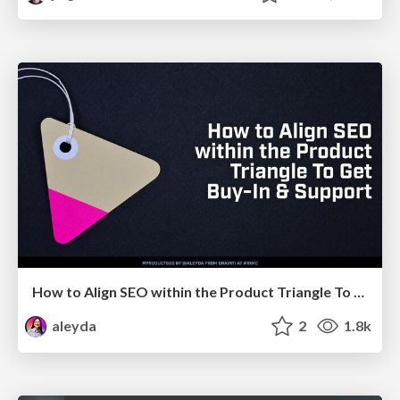
How to Align SEO within the Product Triangle To Get Buy-In & Support - #RIMC
aleyda
2
1.8k