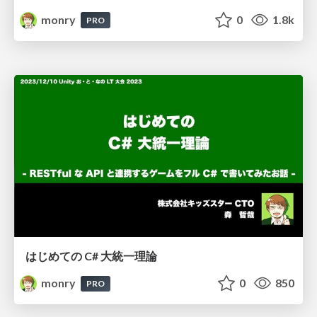
monry
0
1.8k
PRO
はじめての C# 大統一理論
monry
0
850
PRO