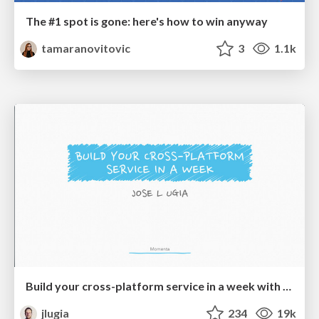
The #1 spot is gone: here's how to win anyway
tamaranovitovic
3
1.1k
Build your cross-platform service in a week with App Engine
jlugia
234
19k