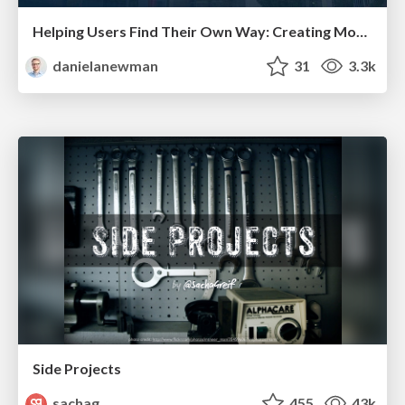
Helping Users Find Their Own Way: Creating Modern Search Experiences
danielanewman
31
3.3k
Side Projects
sachag
455
43k