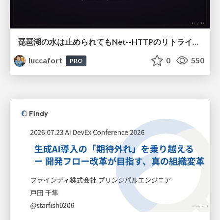
琵琶湖の水は止められてもNet--HTTPのリトライは止められない / You might be able to stop the water flow of Lake Biwa but you can't stop Net::HTTP retries
luccafort
0
550
PRO