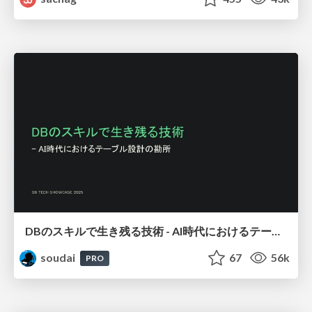
DBのスキルで生き残る技術 - AI時代におけるテーブル設計の勘所
soudai
67
56k
PRO