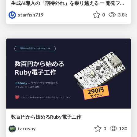
生成AI導入の「期待外れ」を乗り越える ー 開発フロー改革が目指す、真の組織変革
starfish719
0
3.8k
数百円から始めるRuby電子工作
tarosay
0
130