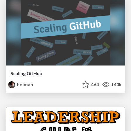
Scaling GitHub
holman
464
140k