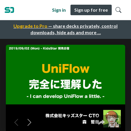
Sign in
Sign up for free
Upgrade to Pro
— share decks privately, control
downloads, hide ads and more …