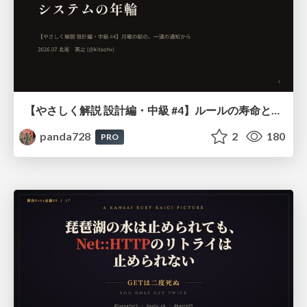
【やさしく解説 設計編・中級 #4】ルールの寿命と、システムの年輪
panda728
2
180
PRO