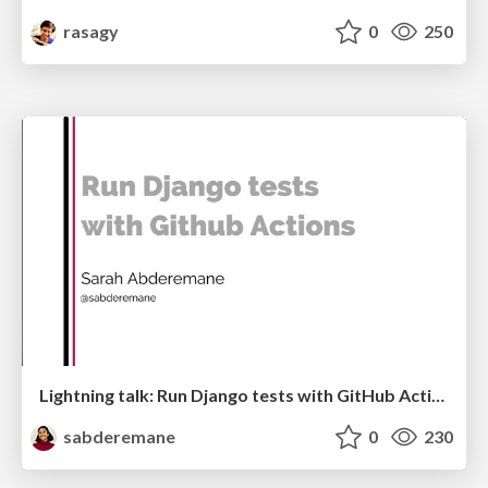
rasagy
0
250
Lightning talk: Run Django tests with GitHub Actions
sabderemane
0
230