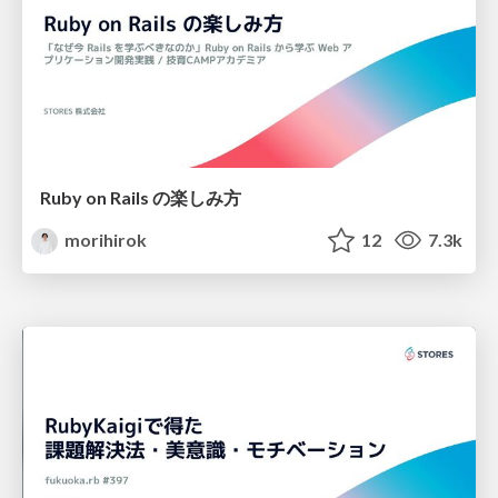
Ruby on Rails の楽しみ方
morihirok
12
7.3k