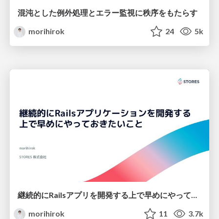
混沌とした例外処理とエラー監視に秩序をもたらす
morihirok
24
5k
継続的にRailsアプリを開発する上で早めにやっておきたいこと
morihirok
11
3.7k