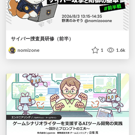
サイバー捜査員研修（前半）
nomizone
1
1.6k