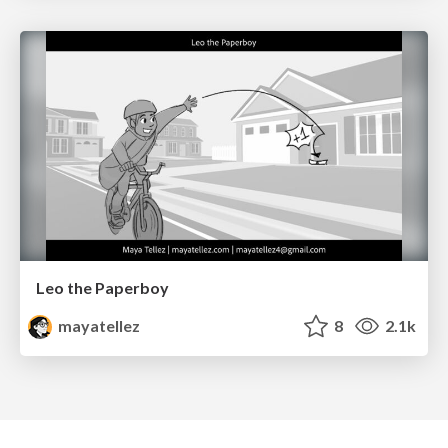
Leo the Paperboy
mayatellez
8
2.1k