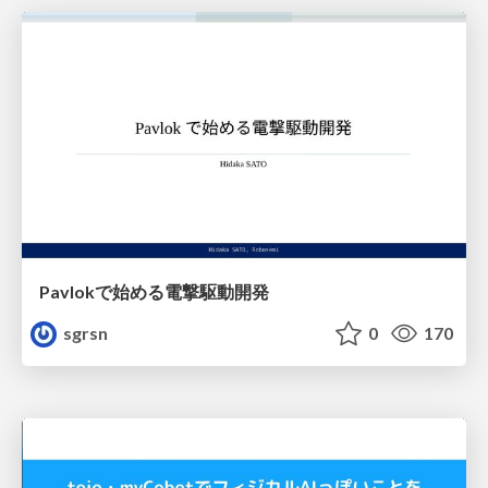
Pavlokで始める電撃駆動開発
sgrsn
0
170