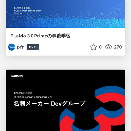
PLaMo 3.0 Primeの事後学習
pfn
0
270
PRO