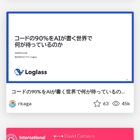
コードの90%をAIが書く世界で何が待っているのか / What awaits us in a world where 90% of the code is written by AI
rkaga
63
45k