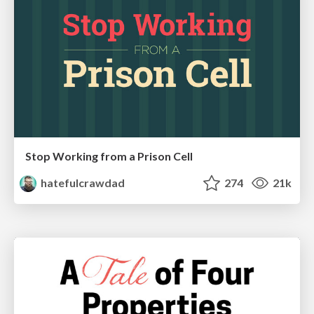
Stop Working from a Prison Cell
hatefulcrawdad
274
21k