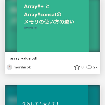
rarray_value.pdf
morihirok
0
2k