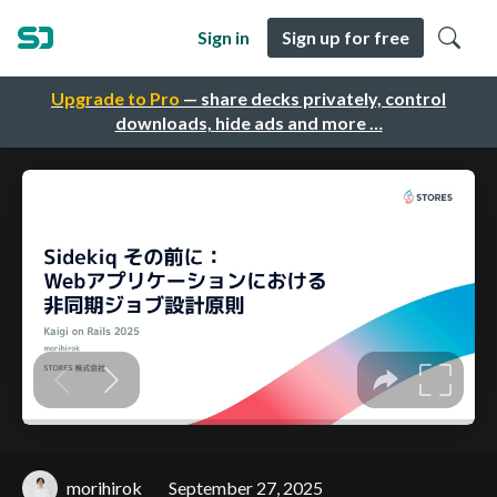
Sign in
Sign up for free
Upgrade to Pro
— share decks privately, control
downloads, hide ads and more …
morihirok
September 27, 2025