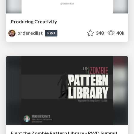
Producing Creativity
orderedlist
348
40k
PRO
Fight the Zombie Pattern Library - RWD Summit 2016