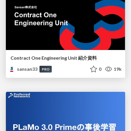
Contract One Engineering Unit 紹介資料
sansan33
0
19k
PRO