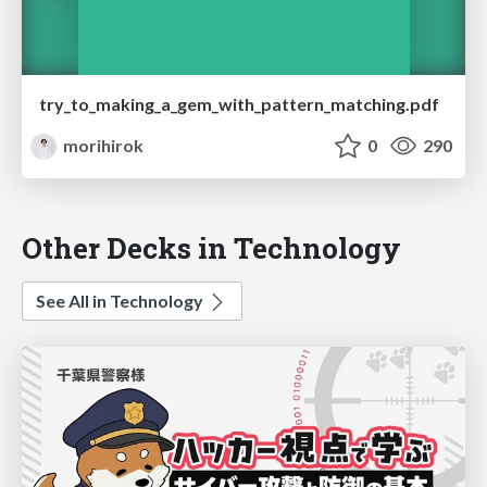
try_to_making_a_gem_with_pattern_matching.pdf
morihirok
0
290
Other Decks in Technology
See All in Technology