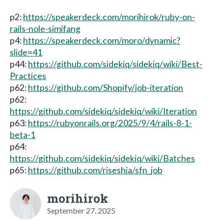
p2:
https://speakerdeck.com/morihirok/ruby-on-
rails-nole-simifang
p4:
https://speakerdeck.com/moro/dynamic?
slide=41
p44:
https://github.com/sidekiq/sidekiq/wiki/Best-
Practices
p62:
https://github.com/Shopify/job-iteration
p62:
https://github.com/sidekiq/sidekiq/wiki/Iteration
p63:
https://rubyonrails.org/2025/9/4/rails-8-1-
beta-1
p64:
https://github.com/sidekiq/sidekiq/wiki/Batches
p65:
https://github.com/riseshia/sfn_job
morihirok
September 27, 2025