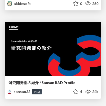
akkiesoft
0
260
研究開発部の紹介 / Sansan R&D Profile
sansan33
4
24k
PRO