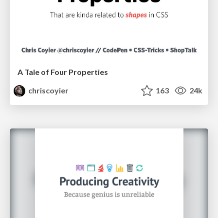
A Tale of Four Properties
chriscoyier
163
24k