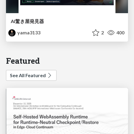
AI驚き屋発見器
yama3133
2
400
Featured
See All Featured