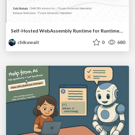
Self-Hosted WebAssembly Runtime for Runtime-Neutral Checkpoint/Restore in Edge–Cloud Continuum
chikuwait
0
680