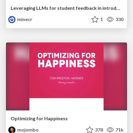
Leveraging LLMs for student feedback in introductory data science courses - posit::conf(2025)
minecr
1
330
Optimizing for Happiness
mojombo
378
71k