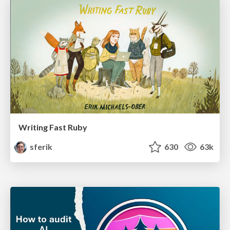
Writing Fast Ruby
sferik
630
63k