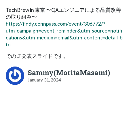
TechBrew in 東京 〜QAエンジニアによる品質改善
の取り組み〜
https://findy.connpass.com/event/306772/?
utm_campaign=event_reminder&utm_source=notifi
cations&utm_medium=email&utm_content=detail_b
tn
でのLT発表スライドです。
Sammy(MoritaMasami)
January 31, 2024