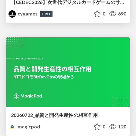
【CEDEC2026】次世代デジタルカードゲームのサーバー設計と運用 〜『Shadowverse: Worlds Beyond』の舞台裏～
cygames
0
690
PRO
20260722_品質と開発生産性の相互作用
magicpod
0
120