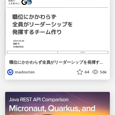
職位にかかわらず全員がリーダーシップを発揮するチーム作り / Building a team where everyone can demonstrate leadership regardless of position
madoxten
64
56k