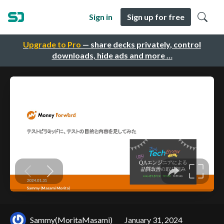
Sign in
Sign up for free
Upgrade to Pro
— share decks privately, control
downloads, hide ads and more …
Sammy(MoritaMasami)
January 31, 2024