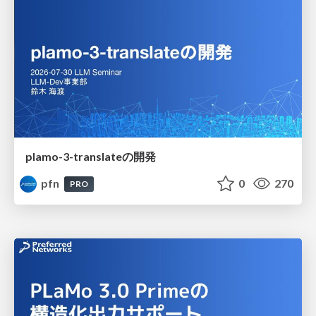
plamo-3-translateの開発
pfn
0
270
PRO