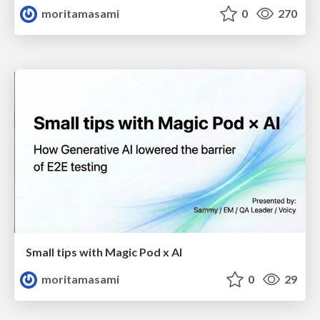
moritamasami
0
270
Small tips with Magic Pod x Al
moritamasami
0
29