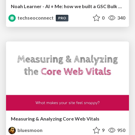
Noah Learner - AI + Me: how we built a GSC Bulk Export data pipeline
techseoconnect
0
340
PRO
Measuring & Analyzing Core Web Vitals
bluesmoon
9
950