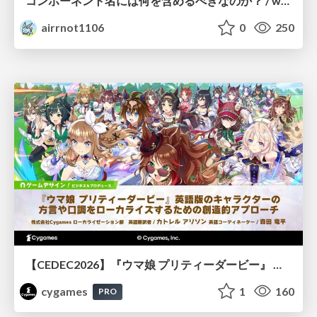
コンポーネント名には何を含めるべきなのか？ / what-should-be-included-in-component-names
airrnot1106
0
250
【CEDEC2026】『ウマ娘 プリティーダービー』 英語版のキャラクターの方言や口調をローカライズするための創造的アプローチ
cygames
1
160
PRO