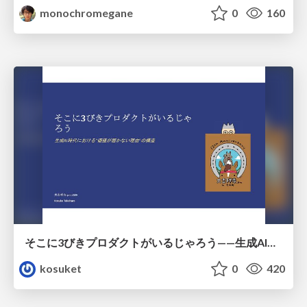
monochromegane
0
160
そこに3びきプロダクトがいるじゃろう——生成AI時代における“価値が届かない理由”の構造
kosuket
0
420