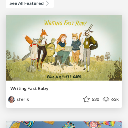
See All Featured
Writing Fast Ruby
sferik
630
63k