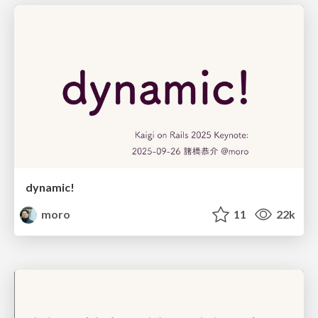
dynamic!
moro
11
22k