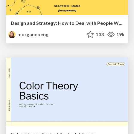
Design and Strategy: How to Deal with People Who Don’t "Get" Design
morganepeng
133
19k