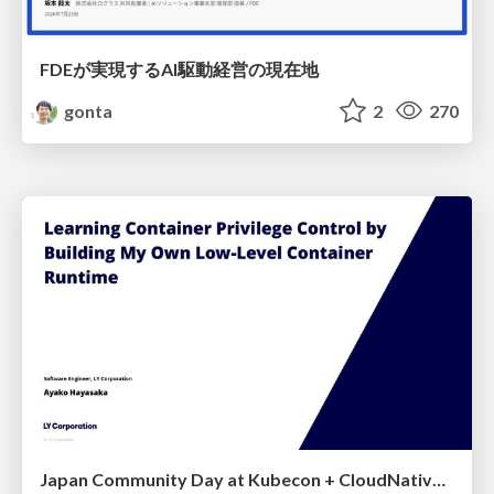
FDEが実現するAI駆動経営の現在地
gonta
2
270
Japan Community Day at Kubecon + CloudNativeCon Japan 2026: Learning Container Privilege Control by Building My Own Low-Level Container Runtime