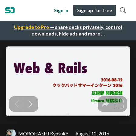
Sign in
Sign up for free
Upgrade to Pro
— share decks privately, control
downloads, hide ads and more …
MOROHASHI Kyosuke
August 12, 2016