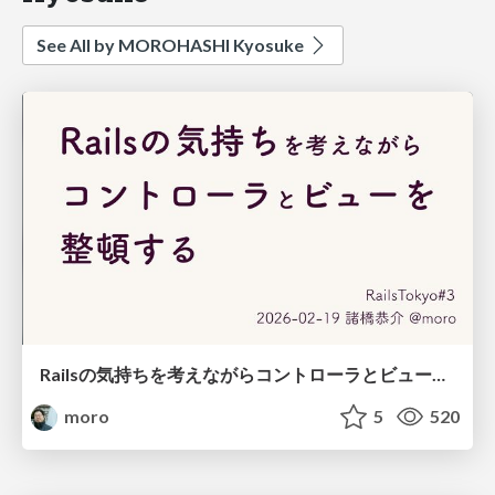
See All by MOROHASHI Kyosuke
Railsの気持ちを考えながらコントローラとビューを整頓する/tidying-rails-controllers-and-views-as-rails-think
moro
5
520