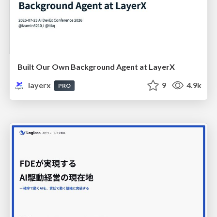
Built Our Own Background Agent at LayerX
layerx
9
4.9k
PRO