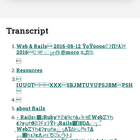
Transcript
Web & Rails 2016-08-12 ΫοΫύουαϚʔΠϯλʔϯ
2016 ٕज़෦ ։ൃج൫ @moro ॾڮګհ

Resources

IUUQTXXXSBJMTUVUPSJBMPSH


about Rails
‣ Railsͱ͸ɺRubyϓϩάϥϛϯάݴޠͰॻ͔ΕͨWebΞϓϦ
έʔγϣϯϑϨʔϜϫʔΫͰ͢ɻRails͸ɺ͋ΒΏΔ։ൃऀ
͕WebΞϓϦέʔγϣϯͷ։ൃΛ࢝ΊΔ͏͑ͰඞཁͱͳΔ
࡞ۀ΍ϦιʔεΛࣄલʹԾఆͯ͠४උ͓ͯ͘͜͠ͱͰɺ