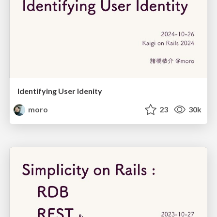
Identifying User Idenity
moro
23
30k