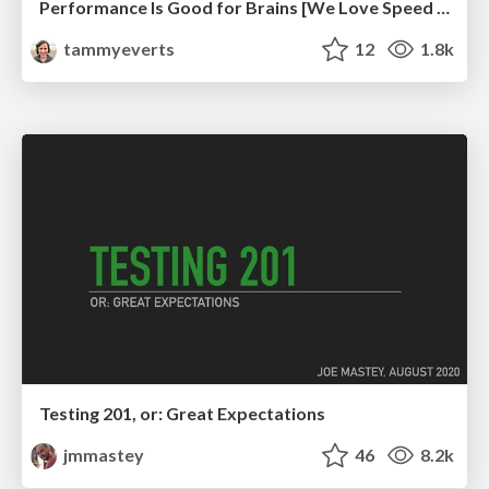
Performance Is Good for Brains [We Love Speed 2024]
tammyeverts
12
1.8k
Testing 201, or: Great Expectations
jmmastey
46
8.2k