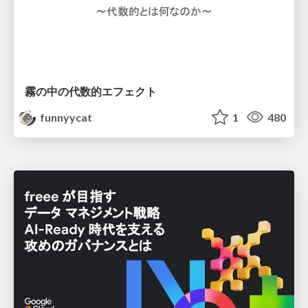
霧の中の代数的エフェクト
funnyycat
1
480