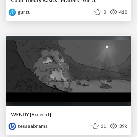
Color Theory Basics | Prateek | Gurzu
gurzu
0
410
WENDY [Excerpt]
tessaabrams
11
39k