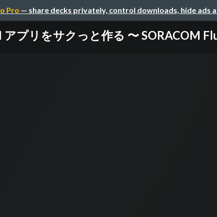
o Pro
— share decks privately, control downloads, hide ads 
 × AI アプリをサクっと作る 〜 SORACOM F