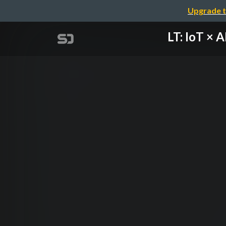
Upgrade t
LT: IoT