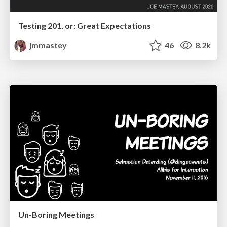
Testing 201, or: Great Expectations
jmmastey
46
8.2k
Un-Boring Meetings