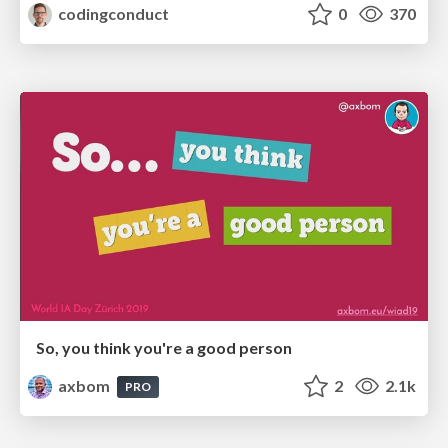
codingconduct
0
370
So, you think you're a good person
axbom
2
2.1k
PRO