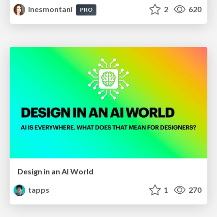
inesmontani
2
620
PRO
Design in an AI World
tapps
1
270