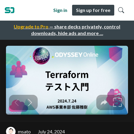
Sign in
Sign up for free
Upgrade to Pro
— share decks privately, control
downloads, hide ads and more …
msato
July 24, 2024