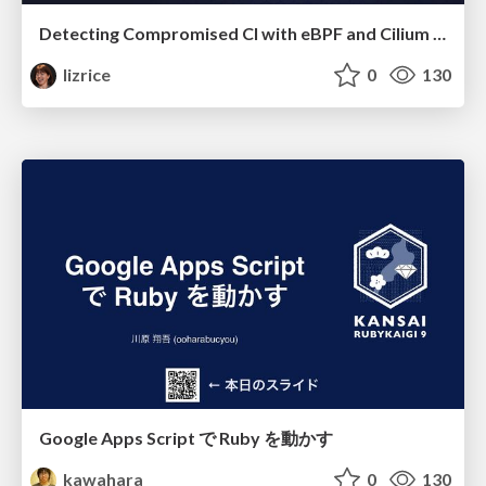
Detecting Compromised CI with eBPF and Cilium Tetragon
lizrice
0
130
Google Apps Script で Ruby を動かす
kawahara
0
130