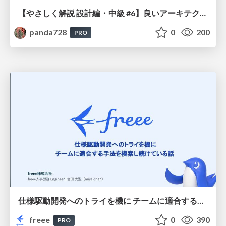
【やさしく解説 設計編・中級 #6】良いアーキテクチャとは ～ 一本の登り道の、行き先 ～
panda728
0
200
PRO
仕様駆動開発へのトライを機に チームに適合する手法を模索し続けている話
freee
0
390
PRO