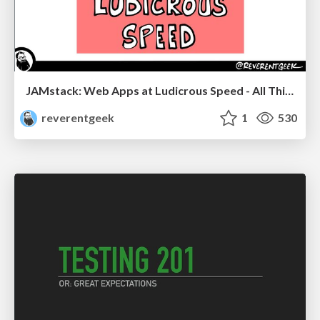
JAMstack: Web Apps at Ludicrous Speed - All Things Open 2022
reverentgeek
1
530