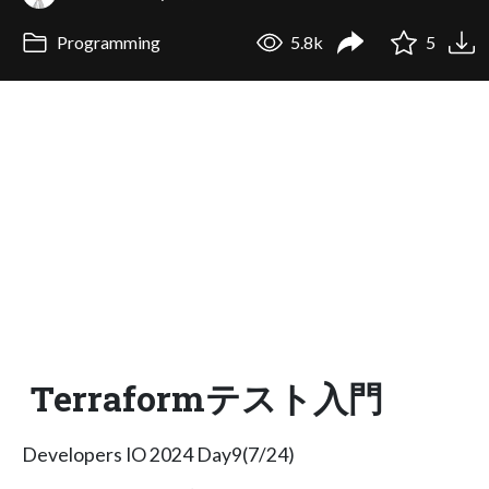
Programming
5.8k
5
Terraformテスト入門
Developers IO 2024 Day9(7/24)