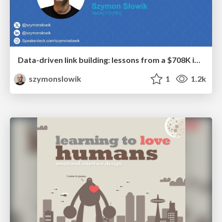
Data-driven link building: lessons from a $708K investment (BrightonSEO talk)
szymonslowik
1
1.2k