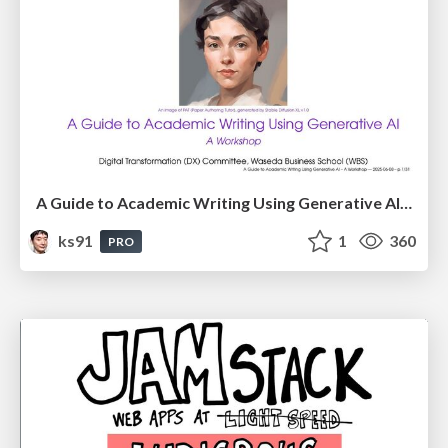
A Guide to Academic Writing Using Generative AI - A Workshop
ks91
1
360
PRO