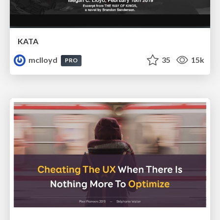
KATA
mclloyd
35
15k
PRO