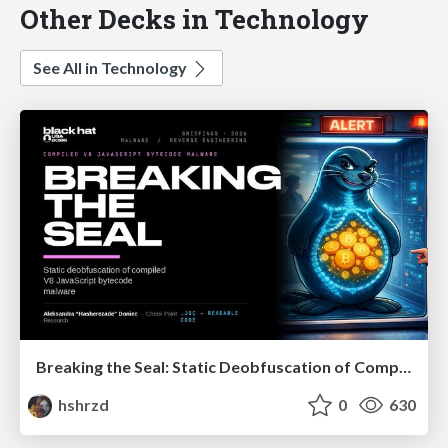
Other Decks in Technology
See All in Technology
Breaking the Seal: Static Deobfuscation of Compiled V8 JavaScript Bytecode Malware
hshrzd
0
630