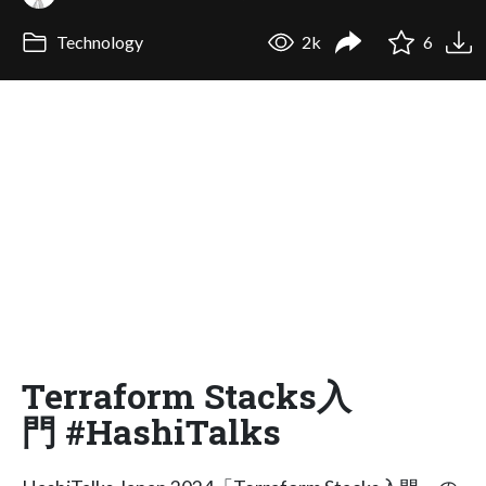
Technology
2k
6
Terraform Stacks入
門 #HashiTalks