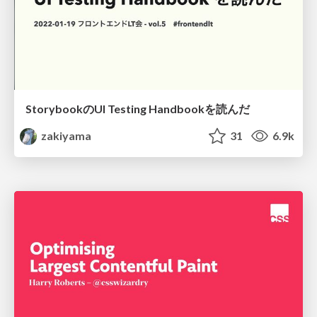
StorybookのUI Testing Handbookを読んだ
zakiyama
31
6.9k