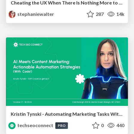
Cheating the UX When There Is Nothing More to Optimize - PixelPioneers
stephaniewalter
287
14k
Kristin Tynski - Automating Marketing Tasks With AI
techseoconnect
0
440
PRO