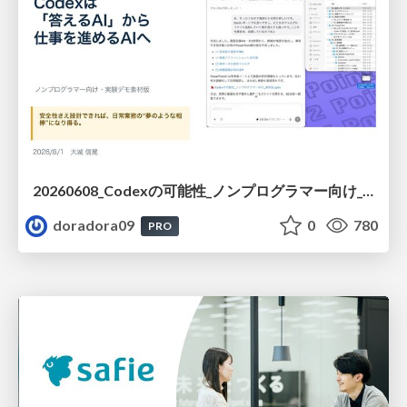
20260608_Codexの可能性_ノンプログラマー向け_大城追記
doradora09
0
780
PRO