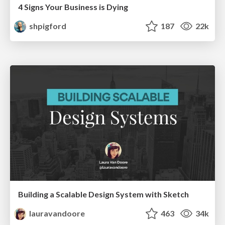
4 Signs Your Business is Dying
shpigford
187
22k
Building a Scalable Design System with Sketch
lauravandoore
463
34k