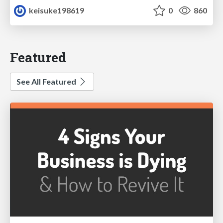
keisuke198619
0
860
Featured
See All Featured