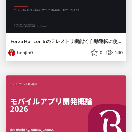
Forza Horizon 6 のテレメトリ機能で 自動運転に使えそうな学習データを集める話
henjin0
0
140