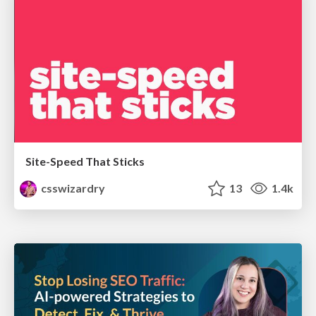
Site-Speed That Sticks
csswizardry
13
1.4k