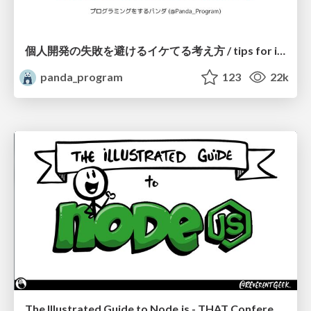
個人開発の失敗を避けるイケてる考え方 / tips for indie hackers
panda_program
123
22k
The Illustrated Guide to Node.js - THAT Conference 2024