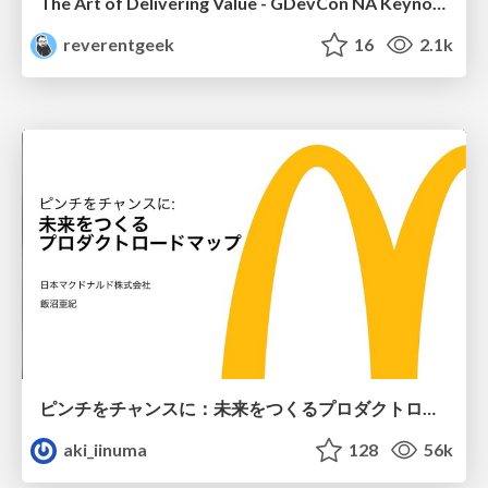
The Art of Delivering Value - GDevCon NA Keynote
reverentgeek
16
2.1k
ピンチをチャンスに：未来をつくるプロダクトロードマップ #pmconf2020
aki_iinuma
128
56k