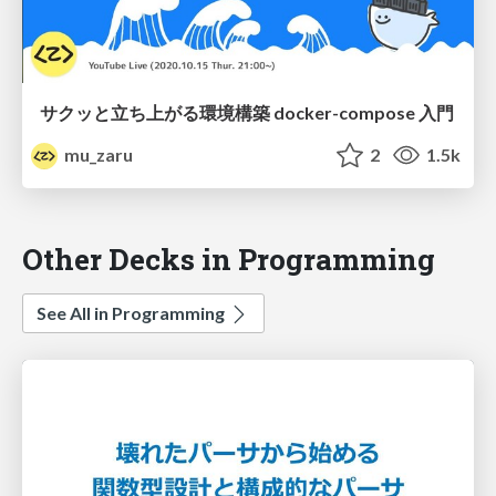
サクッと立ち上がる環境構築 docker-compose 入門
mu_zaru
2
1.5k
Other Decks in Programming
See All in Programming