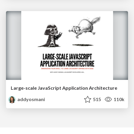
Large-scale JavaScript Application Architecture
addyosmani
515
110k