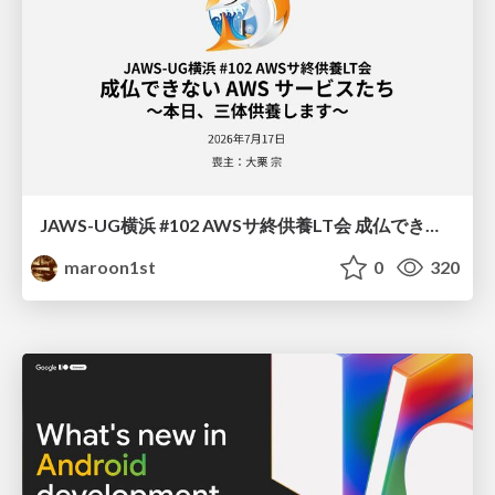
JAWS-UG横浜 #102 AWSサ終供養LT会 成仏できない AWS サービスたち 〜本日、三体供養します〜
maroon1st
0
320