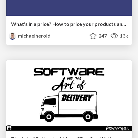
What's in a price? How to price your products and services
michaelherold
247
13k