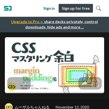
Sign in
Sign up for free
Upgrade to Pro
— share decks privately, control
downloads, hide ads and more …
ムーザルちゃんねる
November 12, 2020