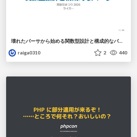
壊れたパーサから始める関数型設計と構成的なパーサ #fp_matsuri
raiga0310
2
440