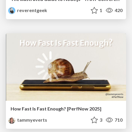
reverentgeek
1
420
How Fast Is Fast Enough? [PerfNow 2025]
tammyeverts
3
710