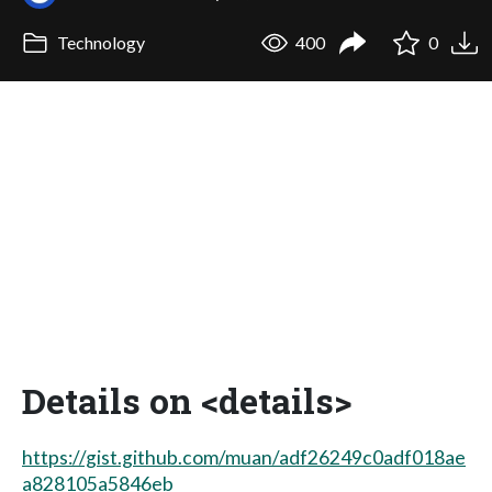
Technology
400
0
Details on <details>
https://gist.github.com/muan/adf26249c0adf018ae
a828105a5846eb