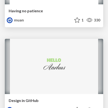
Having no patience
muan
1
330
Design in GitHub