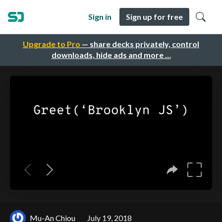
Sign in
Sign up for free
Upgrade to Pro
— share decks privately, control
downloads, hide ads and more …
Mu-An Chiou
July 19, 2018