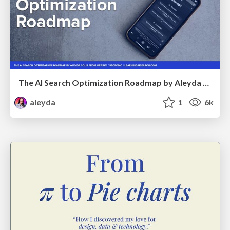
The AI Search Optimization Roadmap by Aleyda Solis
aleyda
1
6k