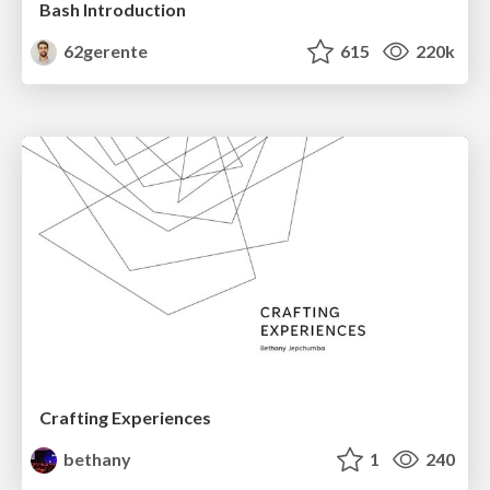
Bash Introduction
62gerente
615
220k
Crafting Experiences
bethany
1
240