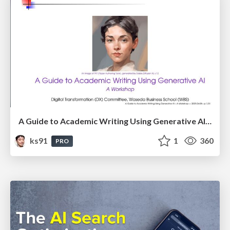
A Guide to Academic Writing Using Generative AI - A Workshop
ks91
1
360
PRO