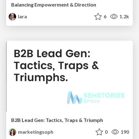
Balancing Empowerment & Direction
lara
6
1.2k
B2B Lead Gen: Tactics, Traps & Triumph
marketingsoph
0
190