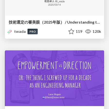
技術選定の審美眼（2025年版） / Understanding the Spiral of Technologies 2025 edition
twada
119
120k
PRO