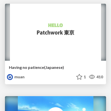
Having no patience(Japanese)
muan
1
410