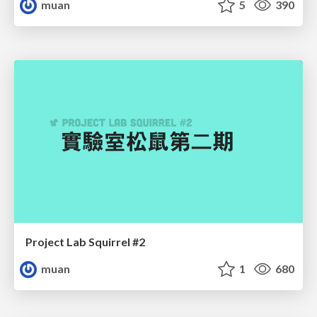
muan
5
390
Project Lab Squirrel #2
muan
1
680