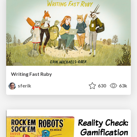
Writing Fast Ruby
sferik
630
63k