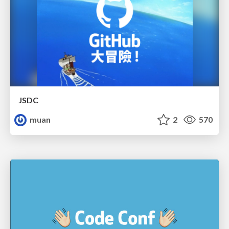
JSDC
muan
2
570