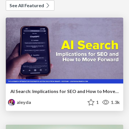
See All Featured
AI Search: Implications for SEO and How to Move Forward - #ShenzhenSEOConference
aleyda
1
1.3k