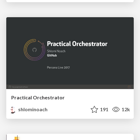
Practical Orchestrator
shlominoach
191
12k