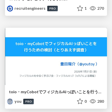
recruitengineers
1
270
PRO
toio・myCobotでフィジカルAIっぽいことを行うための検討（とりあえず調査） / フィジカルAI LT（IoTLTによる開催）
you
0
280
PRO