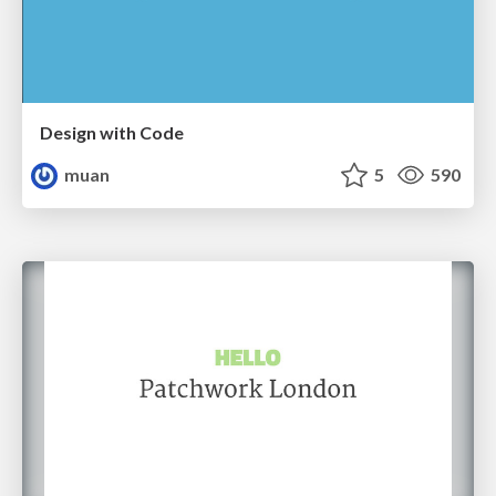
Design with Code
muan
5
590