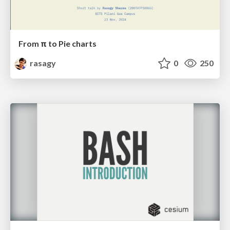
From π to Pie charts
rasagy
0
250