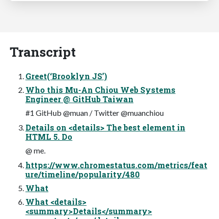
Transcript
Greet(‘Brooklyn JS’)
Who this Mu-An Chiou Web Systems
Engineer @ GitHub Taiwan
#1 GitHub @muan / Twitter @muanchiou
Details on <details> The best element in
HTML 5. Do
@ me.
https://www.chromestatus.com/metrics/feat
ure/timeline/popularity/480
What
What <details>
<summary>Details</summary>