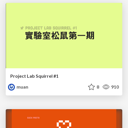
Project Lab Squirrel #1
muan
8
910