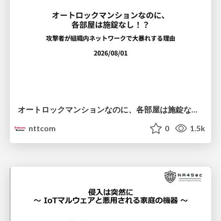
オートロックマンションなのに、各部屋は施錠なし！？ 攻撃者が組織内ネットワークで大暴れする理由 / The Front Door Is Locked, but the Rooms Are Wide Open: Why Attackers Move Freely Inside Enterprise Networks
nttcom
0
1.5k