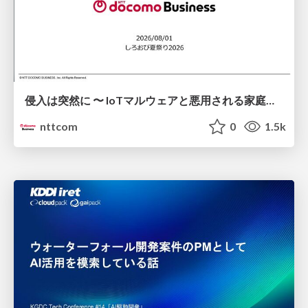
侵入は突然に 〜 IoTマルウェアと悪用される家庭の機器 ～ / When Intrusion Strikes: IoT Malware and the Abuse of Home Devices
nttcom
0
1.5k