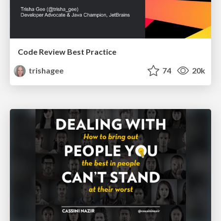
Code Review Best Practice
trishagee
74
20k