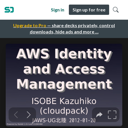
Sign in
Sign up for free
Upgrade to Pro
— share decks privately, control
downloads, hide ads and more …