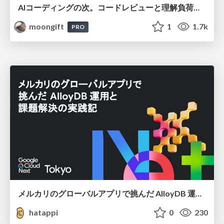
AIコーディングの次。コードレビューと理解負荷を解消して組織の開発生産性を高める
moongift
1
1.7k
PRO
メルカリのグローバルアプリで挑んだ AlloyDB 運用と課題解決の実践記
hatappi
0
230