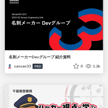
名刺メーカーDevグループ 紹介資料
sansan33
0
1.2k
PRO