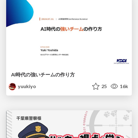
AI時代の強いチームの作り方
yuukiyo
25
16k