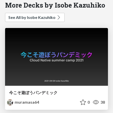
More Decks by Isobe Kazuhiko
See All by Isobe Kazuhiko
今こそ遊ぼうパンデミック
muramasa64
0
38