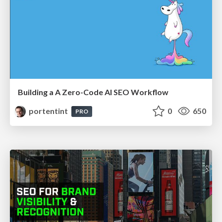
Building a A Zero-Code AI SEO Workflow
portentint
0
650
PRO