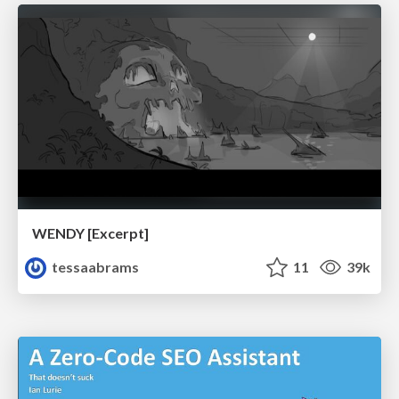
WENDY [Excerpt]
tessaabrams
11
39k