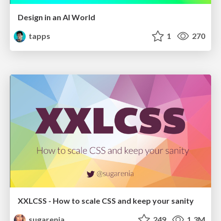
Design in an AI World
tapps
1
270
XXLCSS - How to scale CSS and keep your sanity
sugarenia
249
1.3M