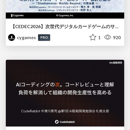
【CEDEC2026】次世代デジタルカードゲームのサーバー設計と運用 〜『Shadowverse: Worlds Beyond』の舞台裏～
cygames
1
920
PRO