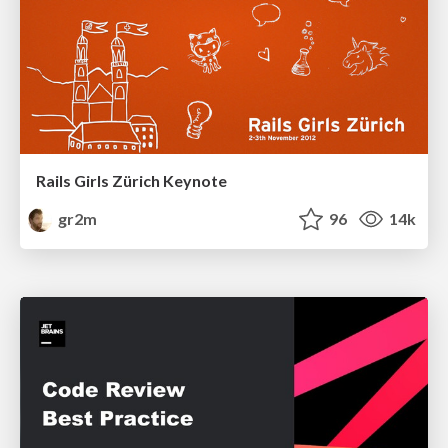
Rails Girls Zürich Keynote
gr2m
96
14k