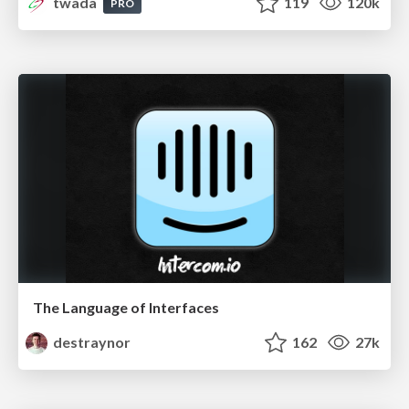
twada
119
120k
PRO
The Language of Interfaces
destraynor
162
27k