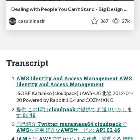
Dealing with People You Can't Stand - Big Design 2015
cassininazir
367
27k
Transcript
AWS Identity and Access Management AWS
Identity and Access Management
ISOBE Kazuhiko (cloudpack) JAWS-UG北陸 2012-01-
20 Powered by Rabbit 1.0.4 and COZMIXNG
提供 このLTはcloudpackの提供で お送りいたしま
す 01 46
自己紹介 Twitter: muramasa64 cloudpackで
AWSを運用 好きなAWSサービス: API 02 46
IAMとは AWSでアカウントを作成・管理する 機能