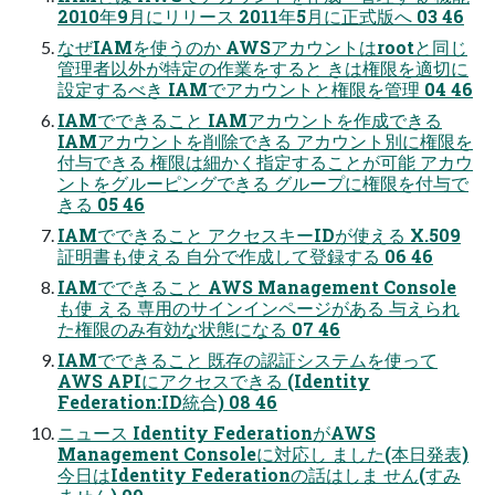
2010年9月にリリース 2011年5月に正式版へ 03 46
なぜIAMを使うのか AWSアカウントはrootと同じ
管理者以外が特定の作業をすると きは権限を適切に
設定するべき IAMでアカウントと権限を管理 04 46
IAMでできること IAMアカウントを作成できる
IAMアカウントを削除できる アカウント別に権限を
付与できる 権限は細かく指定することが可能 アカウ
ントをグルーピングできる グループに権限を付与で
きる 05 46
IAMでできること アクセスキーIDが使える X.509
証明書も使える 自分で作成して登録する 06 46
IAMでできること AWS Management Console
も使 える 専用のサインインページがある 与えられ
た権限のみ有効な状態になる 07 46
IAMでできること 既存の認証システムを使って
AWS APIにアクセスできる (Identity
Federation:ID統合) 08 46
ニュース Identity FederationがAWS
Management Consoleに対応し ました(本日発表)
今日はIdentity Federationの話はしま せん(すみ