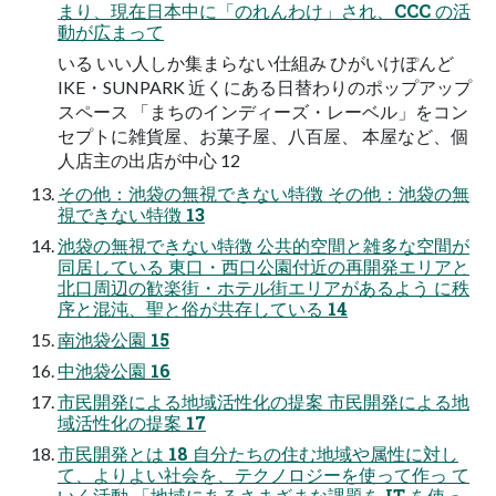
まり、現在日本中に「のれんわけ」され、CCC の活
動が広まって
いる いい人しか集まらない仕組み ひがいけぽんど
IKE・SUNPARK 近くにある日替わりのポップアップ
スペース 「まちのインディーズ・レーベル」をコン
セプトに雑貨屋、お菓子屋、八百屋、 本屋など、個
人店主の出店が中心 12
その他：池袋の無視できない特徴 その他：池袋の無
視できない特徴 13
池袋の無視できない特徴 公共的空間と雑多な空間が
同居している 東口・西口公園付近の再開発エリアと
北口周辺の歓楽街・ホテル街エリアがあるよう に秩
序と混沌、聖と俗が共存している 14
南池袋公園 15
中池袋公園 16
市民開発による地域活性化の提案 市民開発による地
域活性化の提案 17
市民開発とは 18 自分たちの住む地域や属性に対し
て、よりよい社会を、テクノロジーを使って作っ て
いく活動 「地域にあるさまざまな課題を IT を使っ