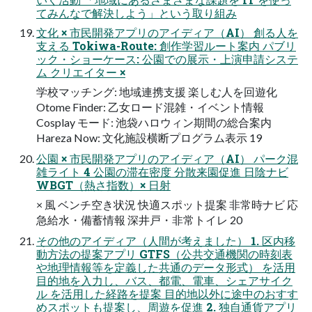
てみんなで解決しよう」という取り組み
文化 × 市民開発アプリのアイディア（AI） 創る人を
支える Tokiwa-Route: 創作学習ルート案内 パブリ
ック・ショーケース: 公園での展示・上演申請システ
ム クリエイター ×
学校マッチング: 地域連携支援 楽しむ人を回遊化
Otome Finder: 乙女ロード混雑・イベント情報
Cosplay モード: 池袋ハロウィン期間の総合案内
Hareza Now: 文化施設横断プログラム表示 19
公園 × 市民開発アプリのアイディア（AI） パーク混
雑ライト 4 公園の滞在密度 分散来園促進 日陰ナビ
WBGT（熱さ指数）× 日射
× 風 ベンチ空き状況 快適スポット提案 非常時ナビ 応
急給水・備蓄情報 深井戸・非常トイレ 20
その他のアイディア（人間が考えました） 1. 区内移
動方法の提案アプリ GTFS（公共交通機関の時刻表
や地理情報等を定義した共通のデータ形式） を活用
目的地を入力し、バス、都電、電車、シェアサイク
ル を活用した経路を提案 目的地以外に途中のおすす
めスポットも提案し、周遊を促進 2. 独自通貨アプリ