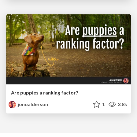
Are puppies a ranking factor?
jonoalderson
1
3.8k