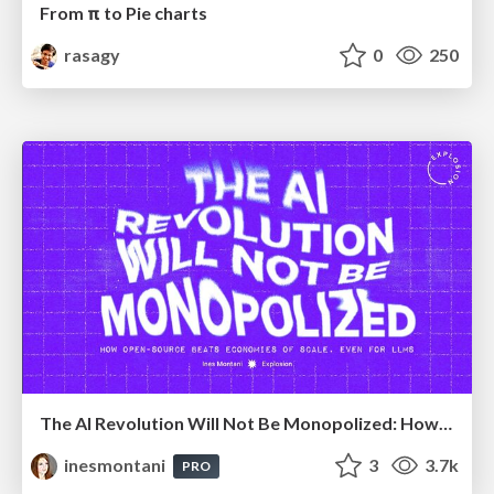
From π to Pie charts
rasagy
0
250
The AI Revolution Will Not Be Monopolized: How open-source beats economies of scale, even for LLMs
inesmontani
3
3.7k
PRO