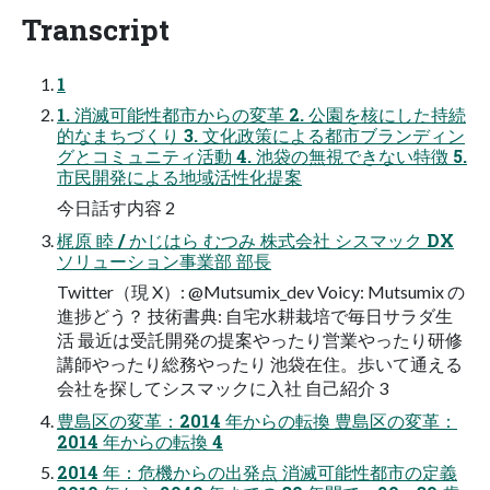
Transcript
1
1. 消滅可能性都市からの変革 2. 公園を核にした持続
的なまちづくり 3. 文化政策による都市ブランディン
グとコミュニティ活動 4. 池袋の無視できない特徴 5.
市民開発による地域活性化提案
今日話す内容 2
梶原 睦 / かじはら むつみ 株式会社 シスマック DX
ソリューション事業部 部長
Twitter（現 X）: @Mutsumix_dev Voicy: Mutsumix の
進捗どう？ 技術書典: 自宅水耕栽培で毎日サラダ生
活 最近は受託開発の提案やったり営業やったり研修
講師やったり総務やったり 池袋在住。歩いて通える
会社を探してシスマックに入社 自己紹介 3
豊島区の変革：2014 年からの転換 豊島区の変革：
2014 年からの転換 4
2014 年：危機からの出発点 消滅可能性都市の定義