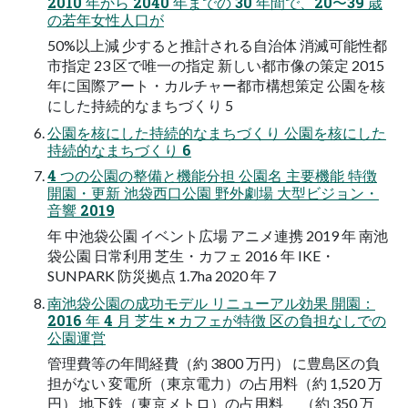
2010 年から 2040 年までの 30 年間で、20〜39 歳
の若年女性人口が
50%以上減 少すると推計される自治体 消滅可能性都
市指定 23 区で唯一の指定 新しい都市像の策定 2015
年に国際アート・カルチャー都市構想策定 公園を核
にした持続的なまちづくり 5
公園を核にした持続的なまちづくり 公園を核にした
持続的なまちづくり 6
4 つの公園の整備と機能分担 公園名 主要機能 特徴
開園・更新 池袋西口公園 野外劇場 大型ビジョン・
音響 2019
年 中池袋公園 イベント広場 アニメ連携 2019 年 南池
袋公園 日常利用 芝生・カフェ 2016 年 IKE・
SUNPARK 防災拠点 1.7ha 2020 年 7
南池袋公園の成功モデル リニューアル効果 開園：
2016 年 4 月 芝生 × カフェが特徴 区の負担なしでの
公園運営
管理費等の年間経費（約 3800 万円） に豊島区の負
担がない 変電所（東京電力）の占用料（約 1,520 万
円） 地下鉄（東京メトロ）の占用料 （約 350 万