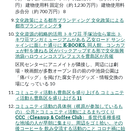
円） 建物使用料 固定分（約 1,230 万円） 建物使用料
歩合分（約 700 万円） 8
文化政策による都市ブランディング 文化政策による
都市ブランディング 9
文化資源の戦略的活用 トキワ荘 手塚治虫ら輩出 ト
キワ荘マンガミュージアムがある 乙女ロード サンシ
ャインに面した通りに K-BOOKS, 同人館、コンカフ
ェが軒を連ねる 区がバックアップする形で文化振興
池袋ハロウィンコスプレフェスを豊島区が共催
区民センターにアニメイトが隣接し、周辺には劇
場・映画館が多数オープン 目の前の中池袋公園は
「痛バッグ」を掲げた腐女子がグッズ・情報交換の
場にな っている 10
コミュニティ活動も豊島区を盛り上げる コミュニテ
ィ活動も豊島区を盛り上げる 11
コミュニティ活動の具体例（梶原が参加しているも
の） 公共とコミュニティ活動によるまちづくり
CCC（Cleanup & Coffee Club） 多世代多種多様
な地域の人が早朝に集まり、周辺をゴミ拾い。その
後コーヒーを 飲み交流する活動のこと コロナ禍に始