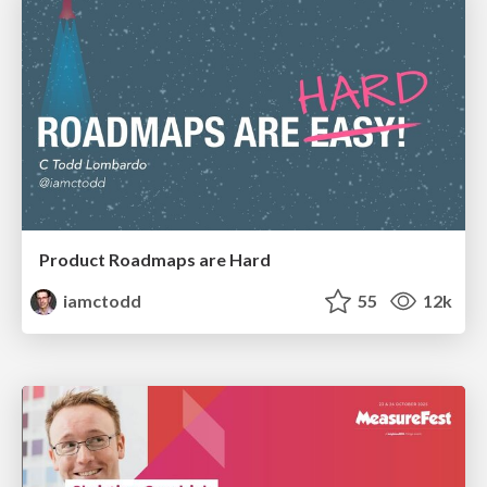
Product Roadmaps are Hard
iamctodd
55
12k