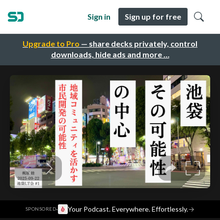
Sign in
Sign up for free
Upgrade to Pro
— share decks privately, control
downloads, hide ads and more …
·
Your Podcast. Everywhere. Effortlessly.
→
SPONSORED