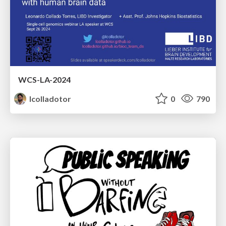
WCS-LA-2024
lcolladotor
0
790