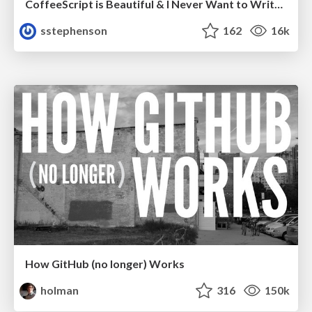
CoffeeScript is Beautiful & I Never Want to Write Plain JavaScript Again
sstephenson
162
16k
How GitHub (no longer) Works
holman
316
150k