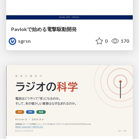
Pavlokで始める電撃駆動開発
sgrsn
0
170