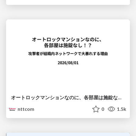
オートロックマンションなのに、各部屋は施錠なし！？ 攻撃者が組織内ネットワークで大暴れする理由 / The Front Door Is Locked, but the Rooms Are Wide Open: Why Attackers Move Freely Inside Enterprise Networks
nttcom
0
1.5k