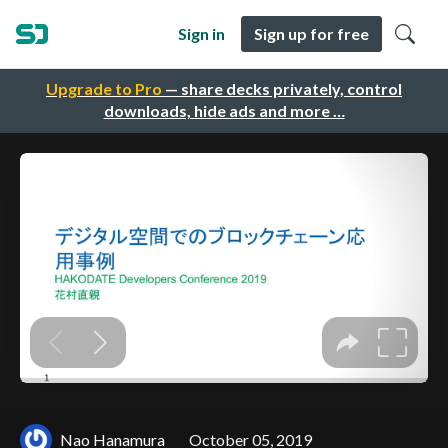
Sign in
Sign up for free
Upgrade to Pro
— share decks privately, control
downloads, hide ads and more …
Nao Hanamura
October 05, 2019