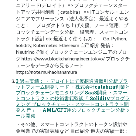
ニアリード(デロ イト） => ブロックチェーンスター
トアップ共同創業（ catabira） => ITコンサル・エン
ジニアでフリーランス（法人化予定） 最近よくやる
こと： プロダクト立ち上げ支援、ノード運用、ブ
ロックチェーンデータ分析、 鍵管理、スマートコン
トラクト設計 etc 最近よく使うもの： Go, Python,
Solidity, Kubernetes, Ethereum 自己紹介 発信：
Neutrinoで働くブロックチェーンエンジニアのブロ
グ https://www.blockchainengineer.tokyo/ ブロックチ
ェーンをデータから見るノート
https://note.mu/naohanamura
3 過去実績： ・デロイトにて仮想通貨取引分析プラ
ットフォーム開発リード ・株式会社catabira創業と
ブロックチェーンモニタリング SaaS開発 ・スマー
トコントラクトの技術書籍監訳「 Solidityプログラ
ミング ブロックチェーン・スマートコントラクト開
発入 門」 ・AML/CFT用のブロックチェーン分析ツ
ール開発
・その他、スマートコントラクトのトークン設計や
金融業での実証実験など 自己紹介 過去の実績一部：