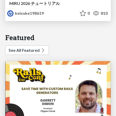
MIRU 2026 チュートリアル
keisuke198619
0
810
Featured
See All Featured