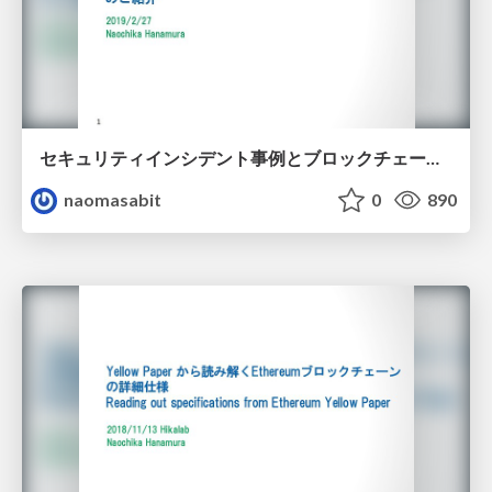
セキュリティインシデント事例とブロックチェーンモニタリング・分析サービスcatabiraのご紹介 / Case of security incidents of cryptocurreny and introduction of blockchain monitoring and analysis service "catabira"
naomasabit
0
890