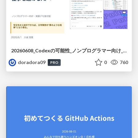
20260608_Codexの可能性_ノンプログラマー向け_大城追記
doradora09
0
760
PRO