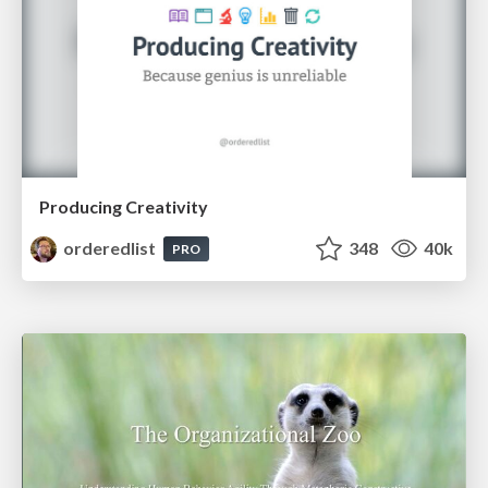
Producing Creativity
orderedlist
348
40k
PRO