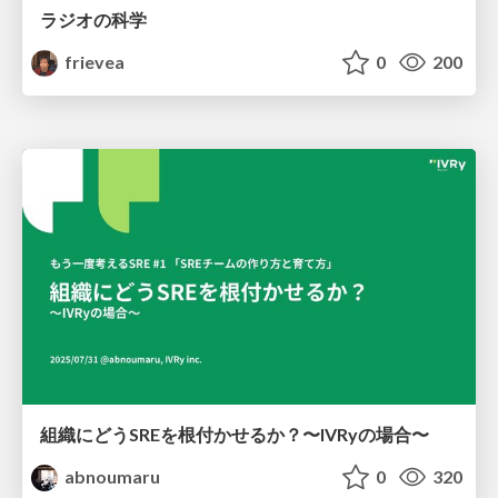
ラジオの科学
frievea
0
200
組織にどうSREを根付かせるか？〜IVRyの場合〜
abnoumaru
0
320