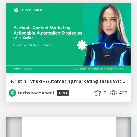
Kristin Tynski - Automating Marketing Tasks With AI
techseoconnect
0
430
PRO