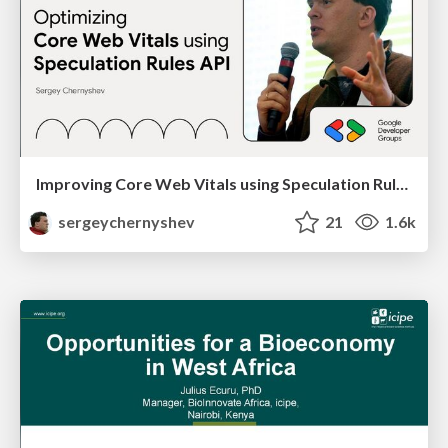
Improving Core Web Vitals using Speculation Rules API
sergeychernyshev
21
1.6k