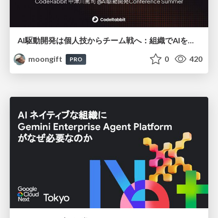
AI駆動開発は個人技からチーム戦へ：組織でAIを使いこなすための実践設計
moongift
0
420
PRO