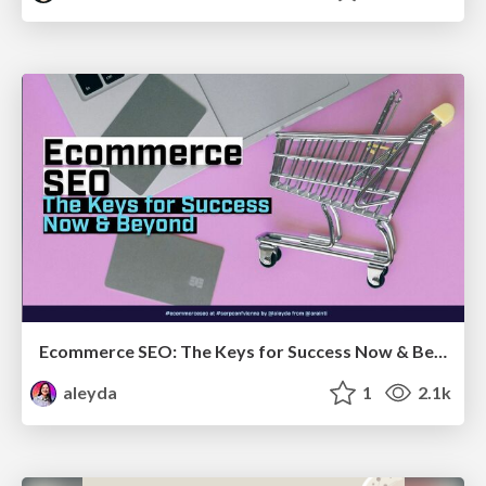
Ecommerce SEO: The Keys for Success Now & Beyond - #SERPConf2024
aleyda
1
2.1k