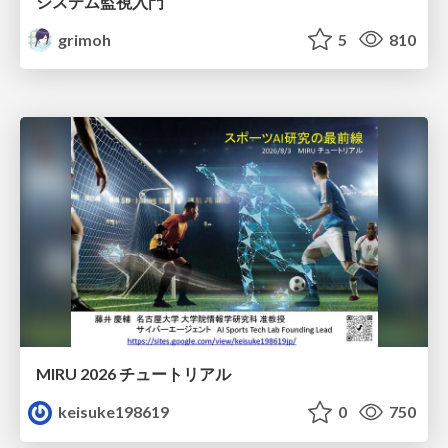
システム監視入門
grimoh
5
810
MIRU 2026 チュートリアル
keisuke198619
0
750