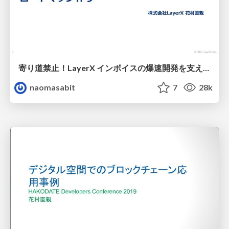
寄り道禁止！LayerX インボイスの爆速開発を支えるロードマップ作り / how-to-create-layerx-invoice-roadmap
naomasabit
7
28k