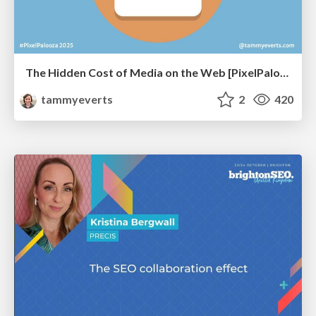
The Hidden Cost of Media on the Web [PixelPalooza 2025]
tammyeverts
2
420