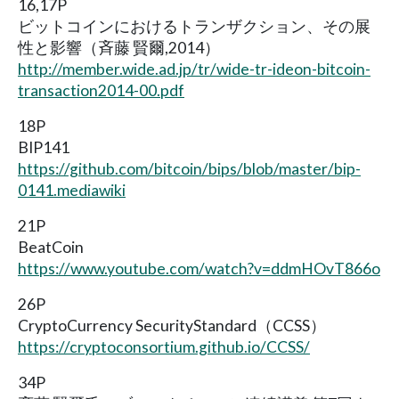
16,17P
ビットコインにおけるトランザクション、その展
性と影響（斉藤 賢爾,2014）
http://member.wide.ad.jp/tr/wide-tr-ideon-bitcoin-
transaction2014-00.pdf
18P
BIP141
https://github.com/bitcoin/bips/blob/master/bip-
0141.mediawiki
21P
BeatCoin
https://www.youtube.com/watch?v=ddmHOvT866o
26P
CryptoCurrency SecurityStandard（CCSS）
https://cryptoconsortium.github.io/CCSS/
34P