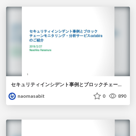
セキュリティインシデント事例とブロックチェーンモニタリング・分析サービスcatabiraのご紹介 / Case of security incidents of cryptocurreny and introduction of blockchain monitoring and analysis service "catabira"
naomasabit
0
890