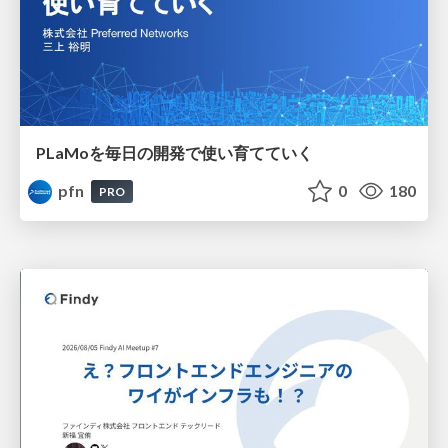
PLaMoを毎日の開発で使い育てていく
pfn
0
180
PRO