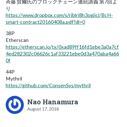
斉藤 賢爾氏のブロックチェーン連続講義 第7回よ
り
https://www.dropbox.com/s/rjblri8h3ogjicj/BcH-
smart-contract20160408a.pdf?dl=0
38P
Etherscan
https://etherscan.io/tx/0xad89ff16fd1ebe3a0a7cf
4ed282302c06626c1af33221ebe0d3a470aba4a66
0f
44P
Mythril
https://github.com/ConsenSys/mythril
Nao Hanamura
August 17, 2018