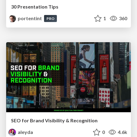
30 Presentation Tips
portentint
1
360
PRO
SEO for Brand Visibility & Recognition
aleyda
0
4.6k