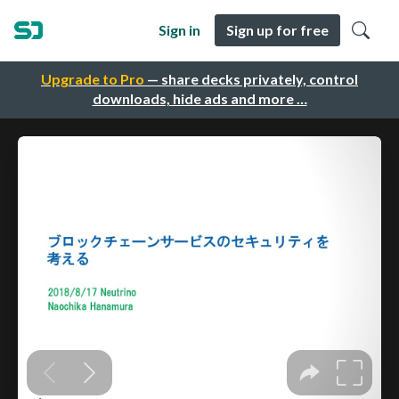
Sign in
Sign up for free
Upgrade to Pro
— share decks privately, control
downloads, hide ads and more …