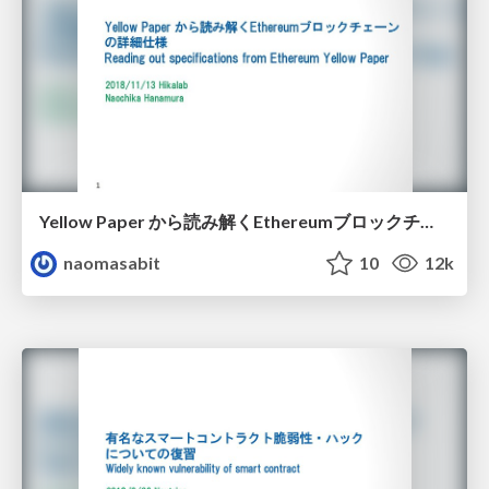
Yellow Paper から読み解くEthereumブロックチェーンの詳細仕様 / Reading out specifications from Ethereum Yellow Paper
naomasabit
10
12k