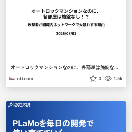
オートロックマンションなのに、各部屋は施錠なし！？ 攻撃者が組織内ネットワークで大暴れする理由 / The Front Door Is Locked, but the Rooms Are Wide Open: Why Attackers Move Freely Inside Enterprise Networks
nttcom
0
1.5k