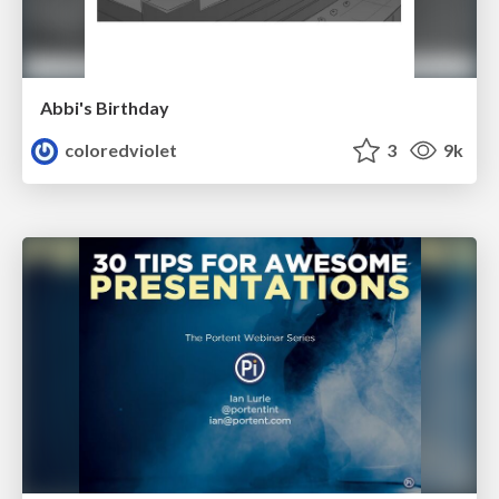
Abbi's Birthday
coloredviolet
3
9k