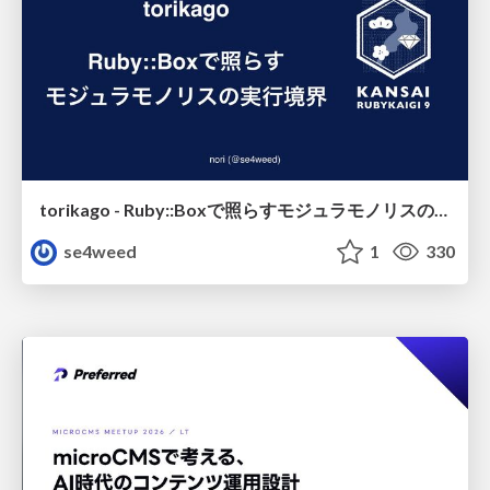
torikago - Ruby::Boxで照らすモジュラモノリスの実行境界
se4weed
1
330