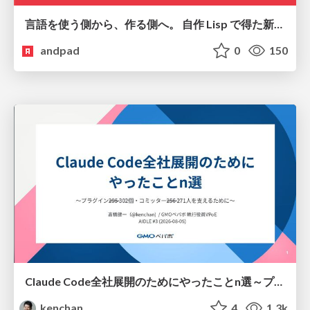
言語を使う側から、作る側へ。 自作 Lisp で得た新たな気づき。
andpad
0
150
Claude Code全社展開のためにやったことn選～プラグイン302個・コミッター271人を支えるために～
kenchan
4
1.3k