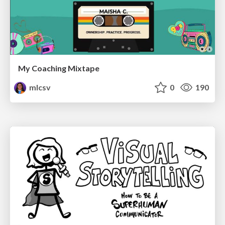
My Coaching Mixtape
mlcsv
0
190