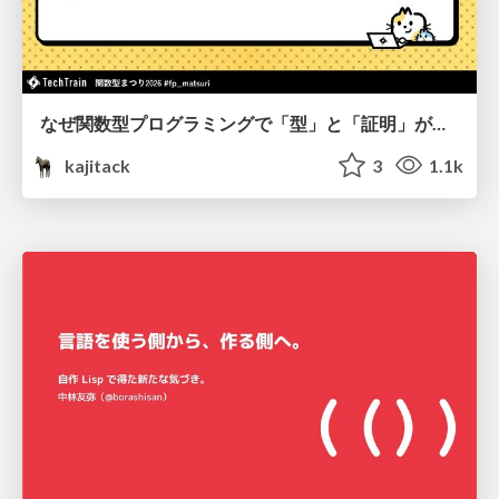
なぜ関数型プログラミングで「型」と「証明」が語られるのか #fp_matsuri
kajitack
3
1.1k