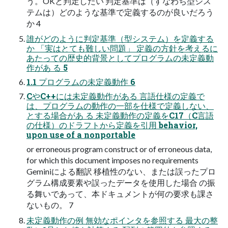
う。OKと判定したい 判定基準は（すなわち型シス
テムは）どのような基準で定義するのが良いだろう
か 4
誰がどのように判定基準（型システム）を定義する
か 「実はとても難しい問題」 定義の方針を考えるに
あたっての歴史的背景としてプログラムの未定義動
作があ る 5
1.1 プログラムの未定義動作 6
CやC++には未定義動作がある 言語仕様の定義で
は、プログラムの動作の一部を仕様で定義しない、
とする場合があ る 未定義動作の定義をC17（C言語
の仕様）のドラフトから定義を引用 behavior,
upon use of a nonportable
or erroneous program construct or of erroneous data,
for which this document imposes no requirements
Geminiによる翻訳 移植性のない、または誤ったプロ
グラム構成要素や誤ったデータを使用した場合 の振
る舞いであって、本ドキュメントが何の要求も課さ
ないもの。 7
未定義動作の例 無効なポインタを参照する 最大の整