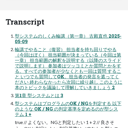
Transcript
型システムのしくみ輪講（第一章） 古殿直也 2025-
05-09
輪講でやること（復習） 担当者を持ち回りでやる
（今回はぼく） 担当範囲が決まっている（今回は第
一章） 担当範囲の解釈を説明する（以降のスライド
で説明します） 参加者はツッコミとか質問とかをす
る。すべての参加者が少なくとも一回は質問 するこ
と いつでも質問してOK。担当者の発言を遮ってく
ださい 終わらなかったら次回に繰り越し このように
本のトピックを議論して理解していきましょう 2
第1章 型システムとは 3
型システムはプログラムのOK / NGを判定する 以下
のような OK / NG の判定基準を定めるのが型シス
テム 1 +
true // よくない。NGと判定したい 1 + 2 // 良さそ