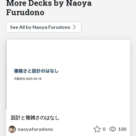
More Decks by Naoya
Furudono
See All by Naoya Furudono
設計と複雑さのはなし
naoyafurudono
0
100