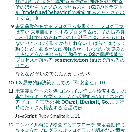
数に1足した値を計算する 配列の範囲外を参照する
そのほかもっと込み入ったものも（C17のドラフト
を "undefined behavior"で検索 するとたくさん出
てくる） 8
未定義動作をするプログラムを書くと、プログラマ
は辛い 未定義動作をするプログラムは、その振る舞
いが仕様で定められていない 派手に壊れるかもしれ
ない それっぽく動くかもしれない しばらくはうまく
動くけど、ある日突然壊れるかもしれない 実際のと
ころはどうか それっぽく動作する OSの保護機能で
プロセスが落ちる segmentation faultで落ちるの
はこれ
などなど 辛いのでなんとかしたい 9
1.2 歴史的解決策としての「型安全性」 10
未定義動作への対処 コンパイル時に型検査する この
本で扱うような型システムが活躍するのはこちらの
アプローチ 言語の例: OCaml, Haskell, Go, ... 実行
時にたくさん検査する 言語の例:
JavaScript, Ruby, Smalltalk, ... 11
コンパイル時に型検査するアプローチ 未定義動作に
なるようなプログラムはプログラムと認めない 型検