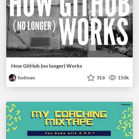
How GitHub (no longer) Works
holman
316
150k