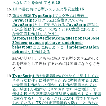
らないことを保証 できる 15
1.3 本書における型システムと型安全性 16
前提の確認 TypeScriptプログラムは普通、
JavaScriptプログラムに変換されてから
JavaScriptと して実行される JavaScript言語に
は未定義動作がない（少なくともC言語にあるよう
な未定義動作 はなさそう）
https://stackoverflow.com/questions/148634
30/does-javascript-have- undefined-
behaviour ここにあるように、implementation
defined な動作はある
細かい話だし、どちらに転んでも型システムのしく
みを感覚として理解 するためには問題にならなさそ
う 17
TypeScriptでは未定義動作ではなく「望ましくな
さそうな動作」に対処するた めに型検査する JSに
は未定義動作がない 何かしら動作が定義されてい
る。望ましい動作かはさておき 実行時に検証して、
例外を投げる 不思議な計算結果を無理やり返す 実装
に依存するとしている（これはCの仕様でもでもや
られている） TSでは未定義動作を防ぐことではな