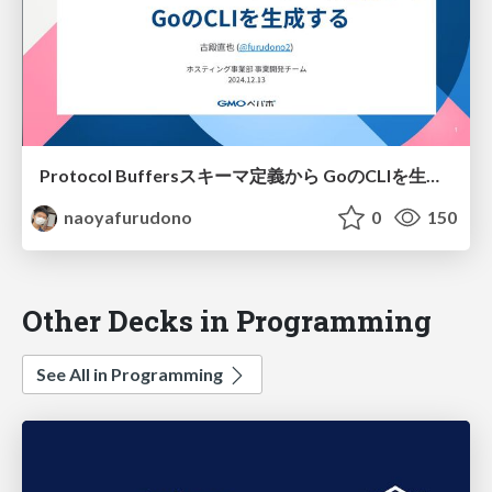
Protocol Buffersスキーマ定義から GoのCLIを生成する
naoyafurudono
0
150
Other Decks in Programming
See All in Programming