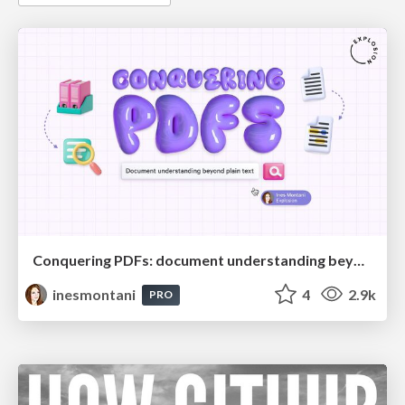
Conquering PDFs: document understanding beyond plain text
inesmontani
4
2.9k
PRO