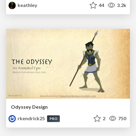
keathley
44
3.2k
Odyssey Design
rkendrick25
2
750
PRO