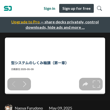
Sign in
Sign up for free
Upgrade to Pro
— share decks privately, control
downloads, hide ads and more …
Naoya Furudono
May 09, 2025