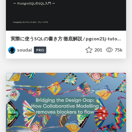
実際に使うSQLの書き方 徹底解説 / pgcon21j-tutorial
soudai
201
75k
PRO