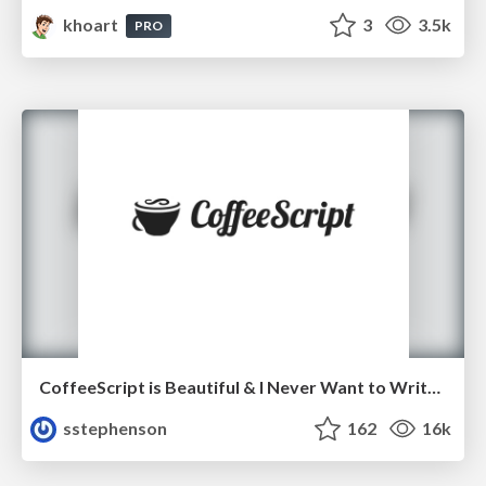
khoart
3
3.5k
PRO
CoffeeScript is Beautiful & I Never Want to Write Plain JavaScript Again
sstephenson
162
16k