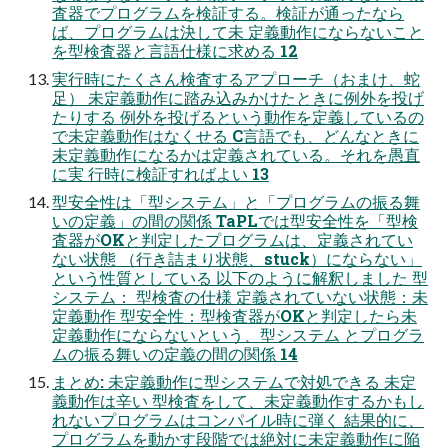
査器でプログラムを検証する。検証が通ったなら
ば、プログラムは決して未 定義動作にならないこと
を型検査器と言語仕様に求める 12
実行時にたくさん検査するアプローチ（おまけ、蛇
足） 未定義動作に踏み込みかけたときに例外を投げ
たりする 例外を投げるという動作を定義しているの
で未定義動作はなくせる C言語でも、どんなときに
未定義動作になるかは定義されている。それを愚直
に実 行時に検証すればよい 13
型安全性は「型システム」と「プログラムの振る舞
いの定義」の間の関係 TaPLでは型安全性を「型検
査器がOKと判定したプログラムは、定義されてい
ない状態 （行き詰まり状態、stuck）にならない」
という性質としている 以下のように解釈しました 型
システム： 型検査の仕様 定義されていない状態：未
定義動作 型安全性：型検査器がOKと判定したら未
定義動作にならないという、型システム とプログラ
ムの振る舞いの定義の間の関係 14
まとめ: 未定義動作に型システムで対処できる 未定
義動作は辛い 型検査をして、未定義動作するかもし
れないプログラムはコンパイル時に弾く 結果的に、
プログラムを動かす段階では絶対に未定義動作に陥