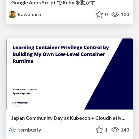
Google Apps Script で Ruby を動かす
kawahara
0
130
Japan Community Day at Kubecon + CloudNativeCon Japan 2026: Learning Container Privilege Control by Building My Own Low-Level Container Runtime
ternbusty
1
140