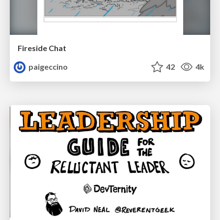
Fireside Chat
paigeccino
42
4k