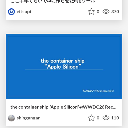
ここ半年くらいでAIに作らせたR用ツール
eitsupi
0
370
the container ship “Apple Silicon”@WWDC26 Recap -Japan-\(region).swift
shingangan
0
110