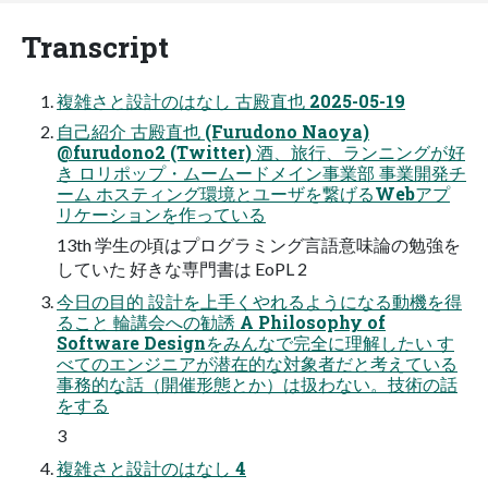
Transcript
複雑さと設計のはなし 古殿直也 2025-05-19
自己紹介 古殿直也 (Furudono Naoya)
@furudono2 (Twitter) 酒、旅行、ランニングが好
き ロリポップ・ムームードメイン事業部 事業開発チ
ーム ホスティング環境とユーザを繋げるWebアプ
リケーションを作っている
13th 学生の頃はプログラミング言語意味論の勉強を
していた 好きな専門書は EoPL 2
今日の目的 設計を上手くやれるようになる動機を得
ること 輪講会への勧誘 A Philosophy of
Software Designをみんなで完全に理解したい す
べてのエンジニアが潜在的な対象者だと考えている
事務的な話（開催形態とか）は扱わない。技術の話
をする
3
複雑さと設計のはなし 4