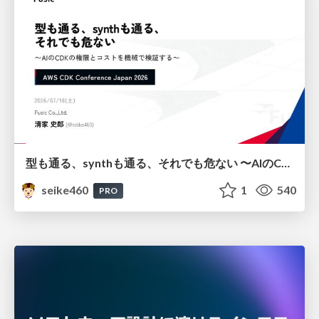
型も通る、synthも通る、それでも危ない 〜AIのCDKの権限とコストを機械で検証する〜 / It Passes Type Checks, It Passes Synth Checks, but It’s Still Risky — Automatically Verifying Permissions and Costs in AI’s CDK —
seike460
1
540
PRO