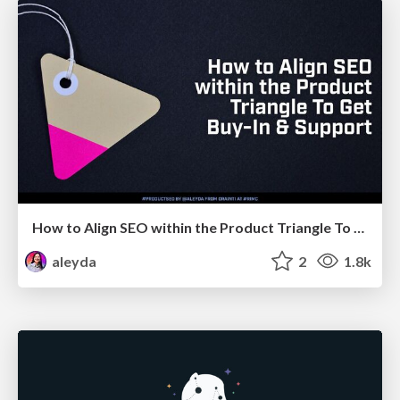
How to Align SEO within the Product Triangle To Get Buy-In & Support - #RIMC
aleyda
2
1.8k