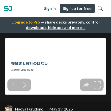
Sign in
Sign up for free
Upgrade to Pro
— share decks privately, control
downloads, hide ads and more …
Naoya Furudono
May 19, 2025