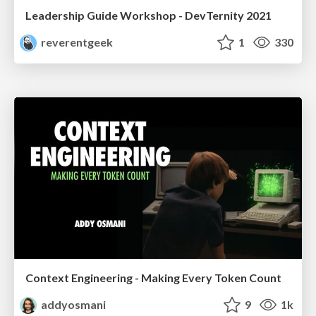
Leadership Guide Workshop - DevTernity 2021
reverentgeek
1
330
Context Engineering - Making Every Token Count
addyosmani
9
1k