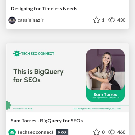
Designing for Timeless Needs
cassininazir
1
430
Sam Torres - BigQuery for SEOs
techseoconnect
0
460
PRO