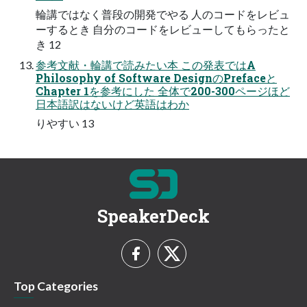
輪講ではなく普段の開発でやる 人のコードをレビュ
ーするとき 自分のコードをレビューしてもらったと
き 12
参考文献・輪講で読みたい本 この発表ではA
Philosophy of Software DesignのPrefaceと
Chapter 1を参考にした 全体で200-300ページほど
日本語訳はないけど英語はわか
りやすい 13
SpeakerDeck
Top Categories