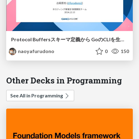
Protocol Buffersスキーマ定義から GoのCLIを生成する
naoyafurudono
0
150
Other Decks in Programming
See All in Programming