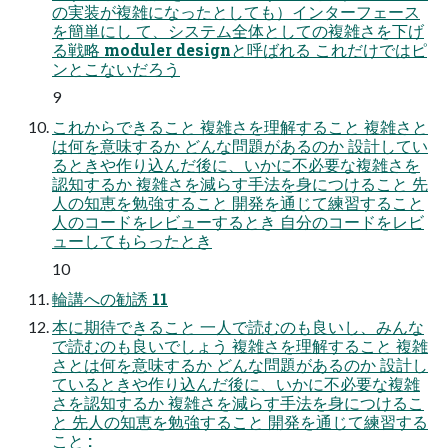
の実装が複雑になったとしても）インターフェース
を簡単にし て、システム全体としての複雑さを下げ
る戦略 moduler designと呼ばれる これだけではピ
ンとこないだろう
9
これからできること 複雑さを理解すること 複雑さと
は何を意味するか どんな問題があるのか 設計してい
るときや作り込んだ後に、いかに不必要な複雑さを
認知するか 複雑さを減らす手法を身につけること 先
人の知恵を勉強すること 開発を通じて練習すること
人のコードをレビューするとき 自分のコードをレビ
ューしてもらったとき
10
輪講への勧誘 11
本に期待できること 一人で読むのも良いし、みんな
で読むのも良いでしょう 複雑さを理解すること 複雑
さとは何を意味するか どんな問題があるのか 設計し
ているときや作り込んだ後に、いかに不必要な複雑
さを認知するか 複雑さを減らす手法を身につけるこ
と 先人の知恵を勉強すること 開発を通じて練習する
こと :