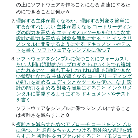
の上にソフトウェアを作ることになる 高速にするた
めにできることは何か 6
理解する主体が賢くなるか、理解する対象を簡単に
するかすればよい 主体が賢くなる コードリーディン
グの能力を高める エディタとかツールを使いこなす
設計の能力を高める 対象を簡単にすること インクリ
メンタルに開発するようにする ドキュメントやテス
トを書く ソフトウェアをシンプルに保つ 7
ソフトウェアをシンプルに保つことにフォーカスし
たい 人間は流動的だしプロダクトはいくらでも複雑
になれるので、何も工夫しなければ誰 も理解できな
い状態になれる 主体が賢くなる コードリーディング
の能力を高める エディタとかツールを使いこなす 設
計の能力を高める 対象を簡単にすること インクリメ
ンタルに開発するようにする ドキュメントやテスト
を書く
ソフトウェアをシンプルに保つ シンプルにすること
は複雑さを減らすこと 8
複雑さを減らすためのアプローチ コードをシンプル
に保つこと 名前をちゃんとつける 例外的な処理を減
らすこと 複雑性をカプセル化すること （モジュール