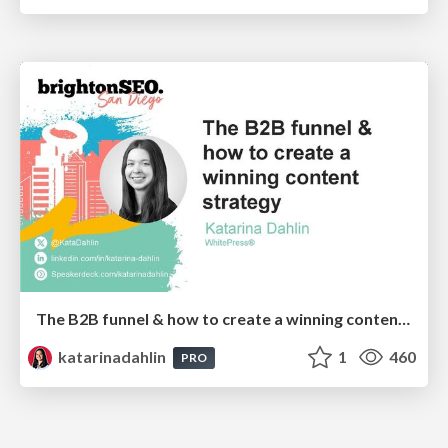
The B2B funnel & how to create a winning content strategy
katarinadahlin
1
460
PRO