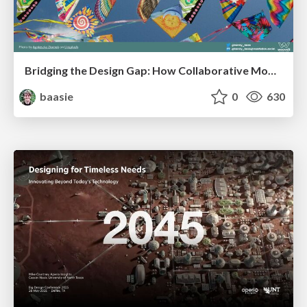
Bridging the Design Gap: How Collaborative Modelling removes blockers to flow between stakeholders and teams @FastFlow conf
baasie
0
630