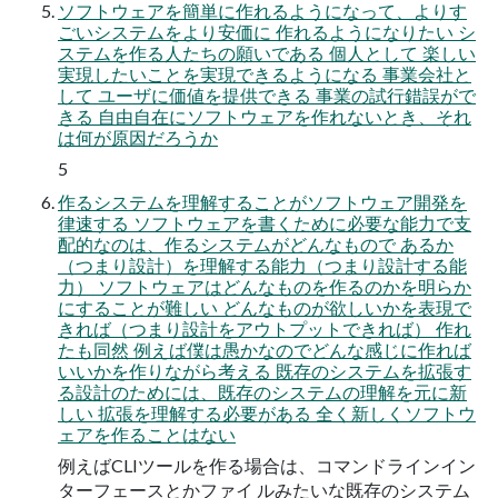
ソフトウェアを簡単に作れるようになって、よりす
ごいシステムをより安価に 作れるようになりたい シ
ステムを作る人たちの願いである 個人として 楽しい
実現したいことを実現できるようになる 事業会社と
して ユーザに価値を提供できる 事業の試行錯誤がで
きる 自由自在にソフトウェアを作れないとき、それ
は何が原因だろうか
5
作るシステムを理解することがソフトウェア開発を
律速する ソフトウェアを書くために必要な能力で支
配的なのは、作るシステムがどんなもので あるか
（つまり設計）を理解する能力（つまり設計する能
力） ソフトウェアはどんなものを作るのかを明らか
にすることが難しい どんなものが欲しいかを表現で
きれば（つまり設計をアウトプットできれば） 作れ
たも同然 例えば僕は愚かなのでどんな感じに作れば
いいかを作りながら考える 既存のシステムを拡張す
る設計のためには、既存のシステムの理解を元に新
しい 拡張を理解する必要がある 全く新しくソフトウ
ェアを作ることはない
例えばCLIツールを作る場合は、コマンドラインイン
ターフェースとかファイ ルみたいな既存のシステム