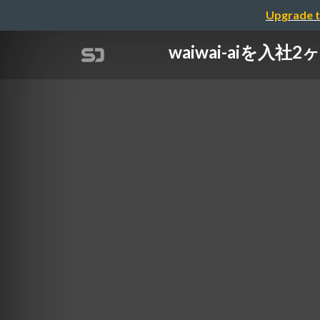
Upgrade t
waiwai-aiを