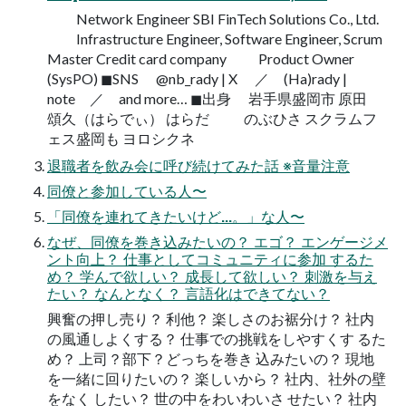
Network Engineer SBI FinTech Solutions Co., Ltd.
Infrastructure Engineer, Software Engineer, Scrum
Master Credit card company Product Owner
(SysPO) ◼SNS @nb_rady | X ／ (Ha)rady |
note ／ and more… ◼出身 岩手県盛岡市 原田
頌久（はらでぃ） はらだ のぶひさ スクラムフ
ェス盛岡も ヨロシクネ
退職者を飲み会に呼び続けてみた話 ※音量注意
同僚と参加している人〜
「同僚を連れてきたいけど...。」な人〜
なぜ、同僚を巻き込みたいの？ エゴ？ エンゲージメ
ント向上？ 仕事としてコミュニティに参加 するた
め？ 学んで欲しい？ 成長して欲しい？ 刺激を与え
たい？ なんとなく？ 言語化はできてない？
興奮の押し売り？ 利他？ 楽しさのお裾分け？ 社内
の風通しよくする？ 仕事での挑戦をしやすくす るた
め？ 上司？部下？どっちを巻き 込みたいの？ 現地
を一緒に回りたいの？ 楽しいから？ 社内、社外の壁
をなく したい？ 世の中をわいわいさ せたい？ 社内