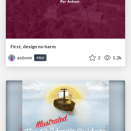
First, design no harm
axbom
2
1.2k
PRO