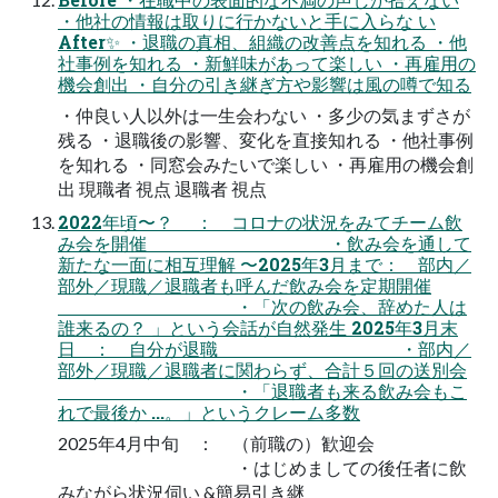
・他社の情報は取りに行かないと手に入らな い
After✨ ・退職の真相、組織の改善点を知れる ・他
社事例を知れる ・新鮮味があって楽しい ・再雇用の
機会創出 ・自分の引き継ぎ方や影響は風の噂で知る
・仲良い人以外は一生会わない ・多少の気まずさが
残る ・退職後の影響、変化を直接知れる ・他社事例
を知れる ・同窓会みたいで楽しい ・再雇用の機会創
出 現職者 視点 退職者 視点
2022年頃〜？ ： コロナの状況をみてチーム飲
み会を開催 ・飲み会を通して
新たな一面に相互理解 〜2025年3月まで： 部内／
部外／現職／退職者も呼んだ飲み会を定期開催
・「次の飲み会、辞めた人は
誰来るの？ 」という会話が自然発生 2025年3月末
日 ： 自分が退職 ・部内／
部外／現職／退職者に関わらず、合計５回の送別会
・「退職者も来る飲み会もこ
れで最後か ...。」というクレーム多数
2025年4月中旬 ： （前職の）歓迎会
・はじめましての後任者に飲
みながら状況伺い &簡易引き継