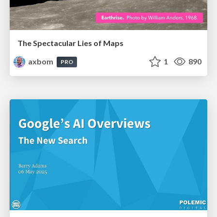
The Spectacular Lies of Maps
axbom
1
890
PRO