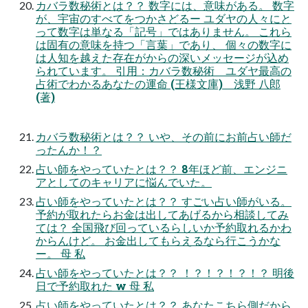
カバラ数秘術とは？？ 数字には、意味がある。 数字
が、宇宙のすべてをつかさどるー ユダヤの人々にと
って数字は単なる「記号」ではありません。 これら
は固有の意味を持つ「言葉」であり、 個々の数字に
は人知を越えた存在がからの深いメッセージが込め
られています。 引用：カバラ数秘術 ユダヤ最高の
占術でわかるあなたの運命 (王様文庫) 浅野 八郎
(著)
カバラ数秘術とは？？ いや、その前にお前占い師だ
ったんか！？
占い師をやっていたとは？？ 8年ほど前、エンジニ
アとしてのキャリアに悩んでいた。
占い師をやっていたとは？？ すごい占い師がいる。
予約が取れたらお金は出してあげるから相談してみ
ては？ 全国飛び回っているらしいか予約取れるかわ
からんけど。 お金出してもらえるなら行こうかな
ー。 母 私
占い師をやっていたとは？？ ！？！？！？！？ 明後
日で予約取れた w 母 私
占い師をやっていたとは？？ あなたこちら側だから