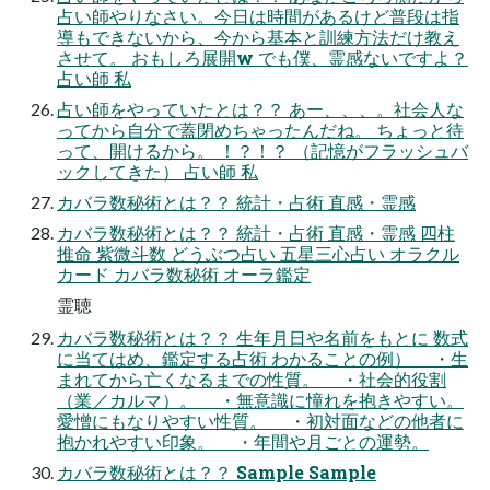
占い師やりなさい。今日は時間があるけど普段は指
導もできないから、今から基本と訓練方法だけ教え
させて。 おもしろ展開w でも僕、霊感ないですよ？
占い師 私
占い師をやっていたとは？？ あー、、、。社会人な
ってから自分で蓋閉めちゃったんだね。 ちょっと待
って、開けるから。 ！？！？ （記憶がフラッシュバ
ックしてきた） 占い師 私
カバラ数秘術とは？？ 統計・占術 直感・霊感
カバラ数秘術とは？？ 統計・占術 直感・霊感 四柱
推命 紫微斗数 どうぶつ占い 五星三心占い オラクル
カード カバラ数秘術 オーラ鑑定
霊聴
カバラ数秘術とは？？ 生年月日や名前をもとに 数式
に当てはめ、鑑定する占術 わかることの例） ・生
まれてから亡くなるまでの性質。 ・社会的役割
（業／カルマ）。 ・無意識に憧れを抱きやすい。
愛憎にもなりやすい性質。 ・初対面などの他者に
抱かれやすい印象。 ・年間や月ごとの運勢。
カバラ数秘術とは？？ Sample Sample