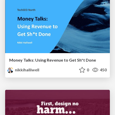
Money Talks: Using Revenue to Get Sh*t Done
nikkihalliwell
0
450