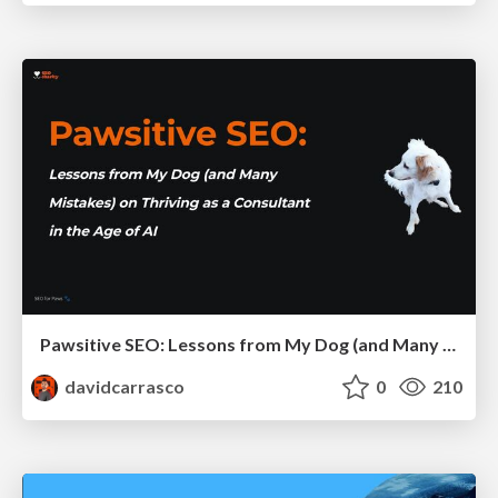
Pawsitive SEO: Lessons from My Dog (and Many Mistakes) on Thriving as a Consultant in the Age of AI
davidcarrasco
0
210