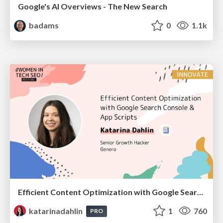
Google's AI Overviews - The New Search
badams
0
1.1k
Efficient Content Optimization with Google Search Console & Apps Script
katarinadahlin
1
760
PRO