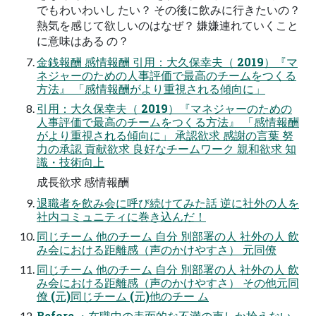
でもわいわいし たい？ その後に飲みに行きたいの？
熱気を感じて欲しいのはなぜ？ 嫌嫌連れていくこと
に意味はある の？
金銭報酬 感情報酬 引用：大久保幸夫（ 2019）『マ
ネジャーのための人事評価で最高のチームをつくる
方法』 「感情報酬がより重視される傾向に」
引用：大久保幸夫（ 2019）『マネジャーのための
人事評価で最高のチームをつくる方法』 「感情報酬
がより重視される傾向に」 承認欲求 感謝の言葉 努
力の承認 貢献欲求 良好なチームワーク 親和欲求 知
識・技術向上
成長欲求 感情報酬
退職者を飲み会に呼び続けてみた話 逆に社外の人を
社内コミュニティに巻き込んだ！
同じチーム 他のチーム 自分 別部署の人 社外の人 飲
み会における距離感（声のかけやすさ） 元同僚
同じチーム 他のチーム 自分 別部署の人 社外の人 飲
み会における距離感（声のかけやすさ） その他元同
僚 (元)同じチーム (元)他のチー ム
Before ・在職中の表面的な不満の声しか拾えない