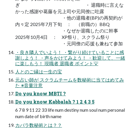
ぎ ・ 退職時に言えな
かった感謝や葛藤を元上司や元同僚に吐露
・他の退職者(BP)の再契約が
内々定 2025年7月下旬 ： （前職の）BBQ
・なぜか退職したのに幹事
2025年10月4日 ： XP祭り、スクラム祭り
・元同僚の応援も兼ねて参加
・良き隣人でいよう！ ・繋がり続けていることに感
謝しよう！ ・声をかけてみよう！ ・歓迎して、一緒
に楽しもう！ 現職者 退職者 ポイント💡
人とのご縁は一生の宝
元占い師が スクラムチームを数秘術に当てはめてみ
た ※音量注意
Do you know MBTI ?
Do you know Kabbalah ? 1 2 4 3 5
6 7 8 9 11 22 33 life num destiny num soul num personal
num date of birth name
カバラ数秘術とは？？