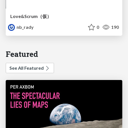
Love&Scrum（仮）
nb_rady
0
190
Featured
See All Featured