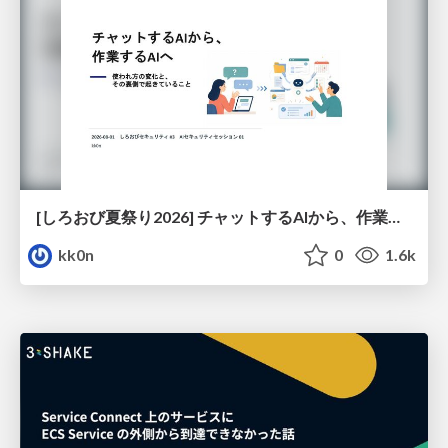
[しろおび夏祭り2026] チャットするAIから、作業するAIへ - 使われ方の変化と、その裏側で起きていること
kk0n
0
1.6k