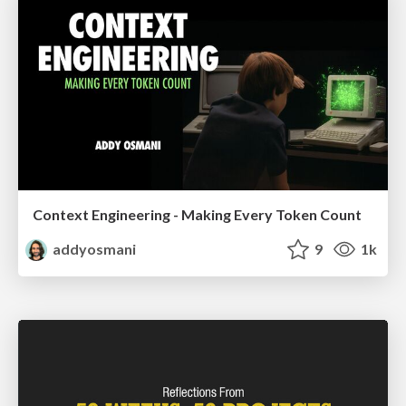
Context Engineering - Making Every Token Count
addyosmani
9
1k