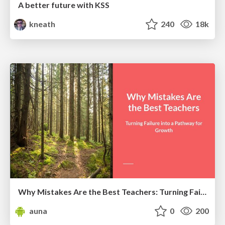
A better future with KSS
kneath
240
18k
Why Mistakes Are the Best Teachers: Turning Failure into a Pathway for Growth
auna
0
200