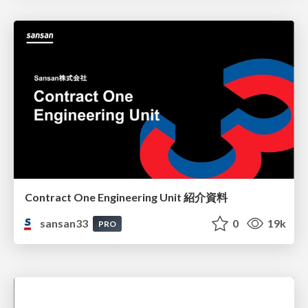
Contract One Engineering Unit 紹介資料
sansan33
0
19k
PRO