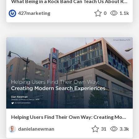
What Being in a Rock Band Can Teach Us About Real World SEO
427marketing
0
1.1k
Helping Users Find Their Own Way: Creating Modern Search Experiences
danielanewman
31
3.3k