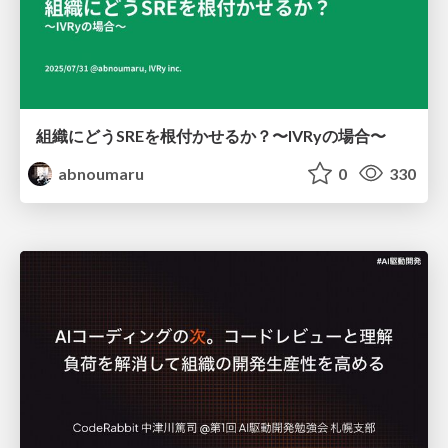
組織にどうSREを根付かせるか？〜IVRyの場合〜
abnoumaru
0
330