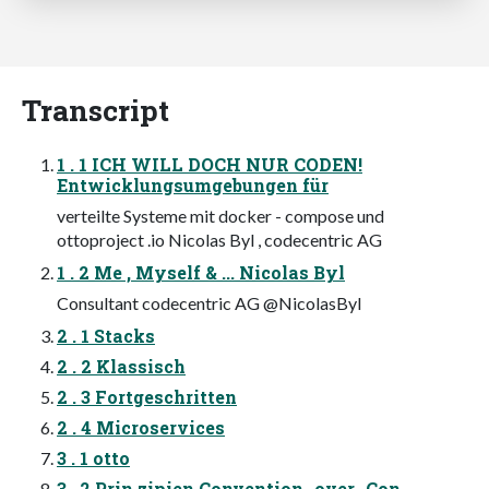
Transcript
1 . 1 ICH WILL DOCH NUR CODEN!
Entwicklungsumgebungen für
verteilte Systeme mit docker - compose und
ottoproject .io Nicolas Byl , codecentric AG
1 . 2 Me , Myself & ... Nicolas Byl
Consultant codecentric AG @NicolasByl
2 . 1 Stacks
2 . 2 Klassisch
2 . 3 Fortgeschritten
2 . 4 Microservices
3 . 1 otto
3 . 2 Prin zipien Convention -over -Con