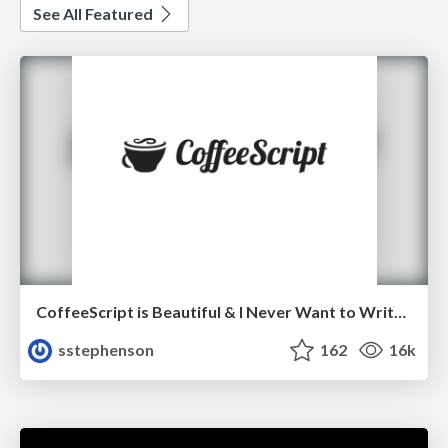
See All Featured
CoffeeScript is Beautiful & I Never Want to Write Plain JavaScript Again
sstephenson
162
16k