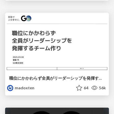
職位にかかわらず全員がリーダーシップを発揮するチーム作り / Building a team where everyone can demonstrate leadership regardless of position
madoxten
64
56k