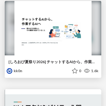
[しろおび夏祭り2026] チャットするAIから、作業するAIへ - 使われ方の変化と、その裏側で起きていること
kk0n
0
1.6k