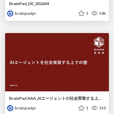
BrainPad_DE_202604
brainpadpr
1
14k
BrainPad AAA_AIエージェントの社会実装する上での壁 / Barriers to the Social Implementation of AI Agents
brainpadpr
1
310