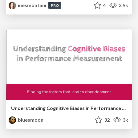
inesmontani
4
2.9k
PRO
Understanding Cognitive Biases in Performance Measurement
bluesmoon
32
3k