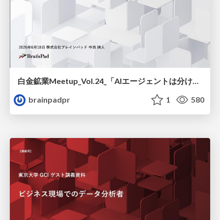
白金鉱業Meetup_Vol.24_「AIエージェントは分けるほど良い」は本当か？ / Is it true that “the more you divide AI agents, the better”?
brainpadpr
1
580