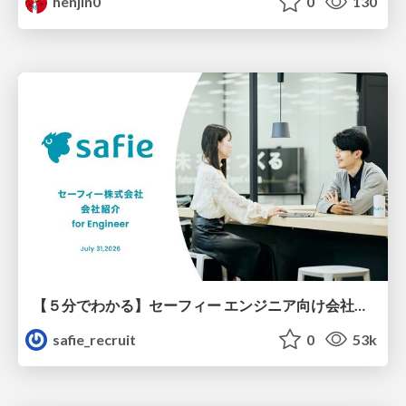
henjin0
0
130
【５分でわかる】セーフィー エンジニア向け会社紹介
safie_recruit
0
53k