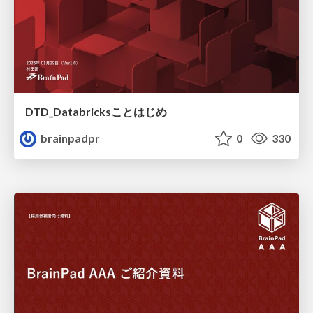
DTD_Databricksことはじめ
brainpadpr
0
330