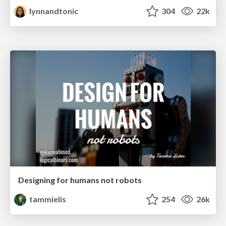
lynnandtonic
304
22k
Designing for humans not robots
tammielis
254
26k