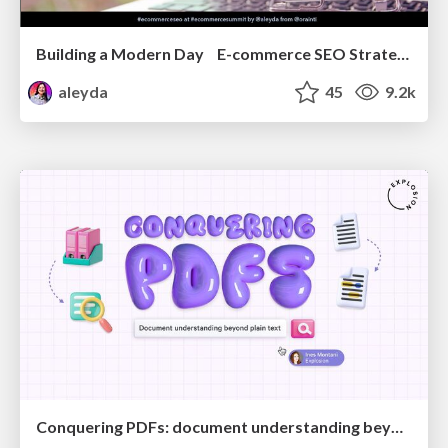
Building a Modern Day E-commerce SEO Strategy
aleyda
45
9.2k
Conquering PDFs: document understanding beyond plain text