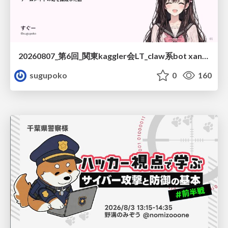
20260807_第6回_関東kaggler会LT_claw系bot xangiと始める、"寂しくない" kaggle
sugupoko
0
160