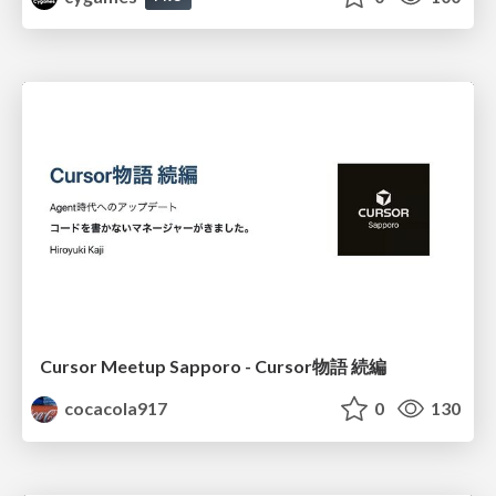
Cursor Meetup Sapporo - Cursor物語 続編
cocacola917
0
130