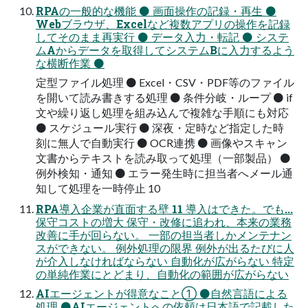
RPAの一般的な機能 ⚫ 画面操作の記録・再生 ⚫
Webブラウザ、Excelなど複数アプリの操作を記録
してそのまま再実行 ⚫ データ入力・転記 ⚫ システ
ムAからデータを取得してシステムBに入力するよう
な横断作業 ⚫
定型ファイル処理 ⚫ Excel・CSV・PDF等のファイル
を開いて読み書きする処理 ⚫ 条件分岐・ループ ⚫ if
文や繰り返し処理を組み込んで複雑な手順にも対応
⚫ スケジュール実行 ⚫ 深夜・定時など指定した時
刻に無人で自動実行 ⚫ OCR連携 ⚫ 画像やスキャン
文書からテキストを読み取って処理（一部製品） ⚫
例外検知・通知 ⚫ エラー発生時に担当者へメール通
知して処理を一時停止 10
RPA導入企業が直面する壁 11 導入はできた。でも...
保守コストの増大 保守・改修に追われ、本来の業務
改善に手が回らない。 一部の担当者しかメンテナン
スができない。 例外処理の限界 例外が出るたびに人
が介入しなければならない 自動化が広がらない 特定
の単純作業にとどまり、自動化の範囲が広がらない
AIエージェントが得意なこと① ⚫自然言語による
処理 ⚫AIエージェントへの依頼は日本語で記載した