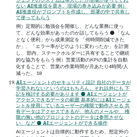
ない AI推進役を置き、現場の巻き込みが必要 例）
AI推進役がプロンプトを作成し、部署の中で共有し
て使ってもらう
例）定期的に勉強会を開催し、どんな業務に使っ
て、どんな効果があったのか話してもらう ⚫ 「なん
となく便利」から成果測定を 「何時間削減できた
か」、「エラー率がどのように変わったか」を計測
し、 部内、ステークホルダーに共有することで継続
的な協力をもらう 例）営業活動のKPIの集計を自動
化することで、営業の作業時間が月あたり4時間/人
減った。 18
AIエージェントのセキュリティ設計 自社のデータが
学習されないというのはもちろん、それ以外にも 下
記を検討する必要があります ⚫ AIエージェントが
アクセスできるデータの範囲 基本的にはAIエージェ
ントを使用しているユーザーの権限で動作させる 共
有データはアクセスできるが、他人のメールや、 権
限の無い他のプロジェクトのデータは参照させな
い、など ⚫ AIエージェントができる操作
AIエージェントは自律的に動作するため、想定外の