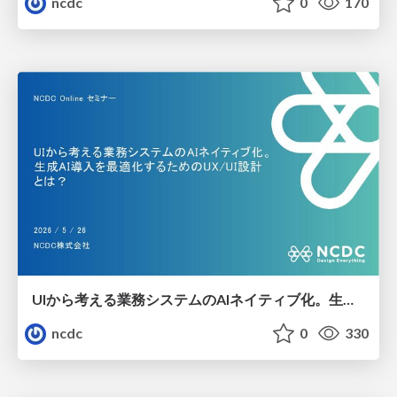
ncdc
0
170
UIから考える業務システムのAIネイティブ化。生成AI導入を最適化するためのUX/UI設計とは？
ncdc
0
330