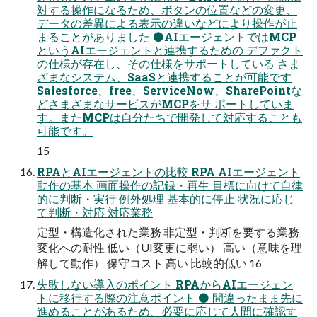
対する操作になるため、ボタンの位置などの変更、
データの差異による表示の違いなどにより操作が止
まることがありました ⚫AIエージェントではMCP
というAIエージェントと連携するための デファクト
の仕様が存在し、その仕様をサポートしている さま
ざまなシステム、SaaSと連携することが可能です
Salesforce、free、ServiceNow、SharePointな
どさまざまなサービスがMCPをサ ポートしていま
す。またMCPは自分たちで開発して対応することも
可能です。
15
RPAとAIエージェントの比較 RPA AIエージェント
動作の基本 画面操作の記録・再生 目標に向けて自律
的に判断・実行 例外処理 基本的に停止 状況に応じ
て判断・対応 対応業務
定型・構造化された業務 非定型・判断を要する業務
変化への耐性 低い（UI変更に弱い） 高い（意味を理
解して動作） 保守コスト 高い 比較的低い 16
失敗しない導入のポイント RPAからAIエージェン
トに移行する際の注意ポイント ⚫ 間違ったまま先に
進めることがあるため、必要に応じて人間に確認す