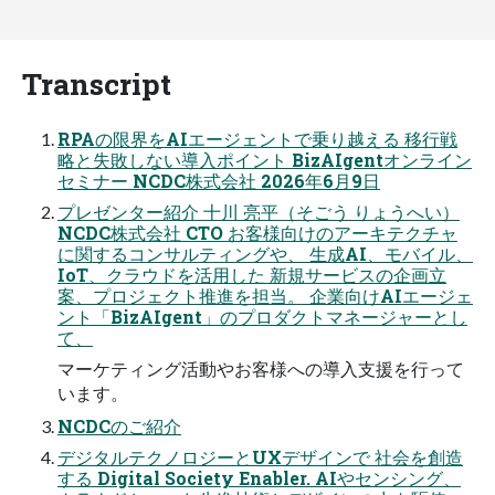
Transcript
RPAの限界をAIエージェントで乗り越える 移行戦
略と失敗しない導入ポイント BizAIgentオンライン
セミナー NCDC株式会社 2026年6月9日
プレゼンター紹介 十川 亮平（そごう りょうへい）
NCDC株式会社 CTO お客様向けのアーキテクチャ
に関するコンサルティングや、 生成AI、モバイル、
IoT、クラウドを活用した 新規サービスの企画立
案、プロジェクト推進を担当。 企業向けAIエージェ
ント「BizAIgent」のプロダクトマネージャーとし
て、
マーケティング活動やお客様への導入支援を行って
います。
NCDCのご紹介
デジタルテクノロジーとUXデザインで 社会を創造
する Digital Society Enabler. AIやセンシング、