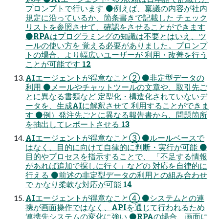
プロンプトで行います ⚫例えば、稟議の内容が社内
規定に沿っているか、箇条書きで記載した チェック
リストを参照させて、確認をさせることができます
⚫RPAはプログラミングの知識は不要とはいえ、ツ
ールの使い方を 覚える必要がありました。プロンプ
トの場合、より幅広いユーザーが 利用・改善を行う
ことが可能です 12
AIエージェントが得意なこと② ⚫非定型データの
利用 ⚫メールやチャットツールの文章や、取引先ご
とに異なる書類など 定型化・構造化されていないデ
ータを、生成AIに解釈させて 利用することができま
す ⚫例）発注先ごとに異なる報告書から、問題箇所
を抽出してレポートさせる 13
AIエージェントが得意なこと③ ⚫ルールベースで
はなく、目的に向けて自律的に判断・実行が可能 ⚫
目的やプロセスを指示することで、 「不足する情報
があれば追加で探しに行く」などの 対応を自律的に
行える ⚫前述の非定型データの利用との組み合わせ
で かなり柔軟な対応が可能 14
AIエージェントが得意なこと④ ⚫システムとの連
携が画面操作ではなく、APIを通じて行われるため
連携先システムの変化に強い ⚫RPAの場合、画面に