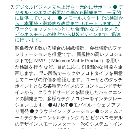
デジタルビジネス立ち上げを一元的にサポート ⚫ デ
ジタルビジネスに必要な企画から開発まで、一元的
に提供しています。 ⚫ スモールスタートでの検証か
ら、本開発・継続的な改善までサポートします。 7
ワークショップを中心とした合理的 なプロセスで、
ビジネスモデルの検 討からUXデザインまで、迅速
に行 います。
関係者が多数いる場合の組織横断、 会社横断のファ
シリテーションも得 意です。 新規性の高いプロジェ
クトでは MVP （ Minimum Viable Product）を用い
た検証を行う など、目的に応じて段階的な開 発を企
画します。 早い段階でモックやプロトタイ プを用意
してユーザの評価を確 認します。 ユーザとのタッチ
ポイントとなる各種デバイスのフ ロントエンドデザ
インから、クラウドサービスを駆 使したバックエン
ドの開発まで。多様なテクノロ ジーをインテグレー
ションします。 ⚫AI / IoT ⚫モバイル・ウェブ アプ
リ開発 ⚫クラウドインテグレーション ⚫システムア
ーキテクチャコンサルティング など ビジネスモデル
のデザイン スモールスタート・PoC システム・イン