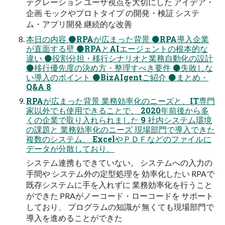
テグレーション ユーザ視点を大切にした アイデア・
企画 モックやプロトタイプ の開発・検証 システ
ム・アプリ開発 継続的な改善
本日の内容 ⚫RPAが広まった背景 ⚫RPA導入企業
が直面する壁 ⚫RPAとAIエージェントの根本的な
違い ⚫役割分担・移行シナリオと業務自動化の設計
⚫移行優先度の決め方・整理すべき要件 ⚫失敗しな
い導入のポイント ⚫BizAIgentご紹介 ⚫まとめ・
Q&A 8
RPAが広まった背景 業務効率化のニーズと、IT専門
家以外でも使用できることで、 2020年前後から多
くの企業で取り入れられました 9 社内システム環境
の課題と 業務効率化のニーズ 現場部門で導入できた
複数のシステム、 ExcelやＰＤＦなどのファイルに
データが分散しており、
システム連携もできていない。 システムへの入力の
手間や システム外の定型処理を 効率化したい RPAで
既存システムに手を入れずに 業務効率化を行うこと
ができた PRAがノーコード・ローコードを サポート
しており、 プログラムの知識が 無くても現場部門で
導入を進めることができた