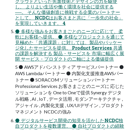
クラウドといった先進技術とデザインの力を駆使
し、 よりよい生活や働く環境を社会に提供する
──。 そんな価値創造に挑戦する企業のパートナー
として、 NCDCはお客さまと共に「一歩先の社会」
を実現していきます。 4
⚫ 多様な強みをお客さまごとのニーズに応じて、柔
軟にお客様へ提供。 ⚫ 多様なプロジェクトを通じて
見極めた「共通課題」に対しては、製品やパッケー
ジ化したサービスを提供。 Product Services 共通
の課題を解決する 製品・サービスを 市場に幅広く展
開 サービス・プロダクトの二軸による価値提供
5 ⚫ AWSアドバンストティア サービスパートナー ⚫
AWS Lambdaパートナー ⚫ 内製化支援推進AWSパー
トナー ⚫ SORACOMソリューションパートナー
Professional Services お客さまごとのニーズに 応じた
ソリューションを One to Oneで提供 Synergy デジタ
ル戦略 , AI , IoT , データ活用 , モダンアーキテクチャ ,
アジャイル , 内製化支援 , UX/UIデザイン , プロダクト
マネジメント NCDCの強み
⚫ デジタルサービス開発の知見を活かしたNCDC独
自プロダクトを複数運営。 ⚫ 自社プロダクトの経験