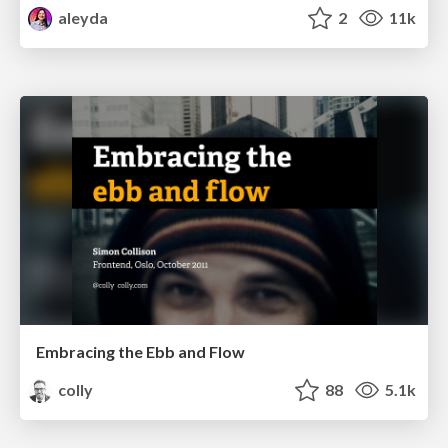
aleyda
2
11k
Embracing the Ebb and Flow
colly
88
5.1k