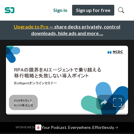
Sign in
Sign up for free
Upgrade to Pro
— share decks privately, control
downloads, hide ads and more …
·
Your Podcast. Everywhere. Effortlessly.
→
SPONSORED