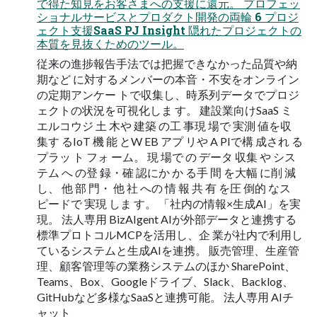
で得た知見をお客さまへの支援に還元。 プロフェッ
ショナルサービスとプロダクト開発の両輪 6 プロジ
ェクト支援SaaS PJ Insight 隠れたプロジェクトの
本質を見抜くためのツール。
従来の進捗報告手法では把握できなかった品質や納
期など に対するメンバーの本音・不安をオンライン
の定期アンケー トで収集し、時系列データでプロジ
ェクトの状況を可視化しま す。 建設業向けSaaS ミ
エルコウジ 土 木や 建築 の工 事現 場で 実測 値を収
集す るIoT 機 能 とW EB アプ リや A PIで構 成され る
プラッ ト フォ ーム。 現 場で の データ 収集 や シス
テム へ の登 録・確 認にか か る手 間 を大幅 に削 減
し、 他 部 門・ 他 社 への 情 報 共 有 を圧 倒的 なス
ピードで 実現 しま す。 「社内の情報×生成AI」を実
現。 法人専用 BizAIgent AIが外部データと連携する
標準プロトコルMCPを活用し、企 業が社内で利用し
ているシステムと生成AIを連携。 販売管理、生産管
理、顧客管理等の業務システムのほか SharePoint、
Teams、Box、Googleドライブ、Slack、Backlog、
GitHubなど多様なSaaSと連携可能。 法人専用 AIチ
ャット