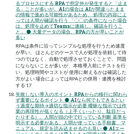
るプロセスにする RPAで想定外が発生すると「止ま
る」ことが多いが、AIの場合は AIが間違ったまま
の情報で進める可能性があるため、 処理の内容によ
っては人間が確認を行う 「〇〇の条件になった場合
は、処理を止めてTeamsに連絡し、確認を行うこ
と」 ⚫ 大量データの場合、RPAの方が早いことが
多い
RPAは条件に沿ってシンプルな処理を行うため速度
が早い。 ほとんどのケースで人が処理を依頼して待
つのではなく、自動で処理させておくことで、 問題
にならないことが多いが、本格導入前にテストを行
い、処理時間やコストが 使用に耐えるかは確認した
方がよい 場合によってはRPAとの併用・連携を検討
する 17
失敗しない導入のポイント RPAからの移行に関わら
ず重要になるポイント ⚫ AIなら何でもできるとい
う過度な期待→適切な指示が必要 曖昧な指示では作
業の再現性が低くなる（上手くいったり、駄目だっ
たりする）。人間が頭の中で行っている判断 基準を
明示する必要がある。人間が使っている手順書、マ
ニュアル、規定を読み込ませるのも良い ⚫ AIエー
ジェントのシステムは導入したが現場が使ってくれ