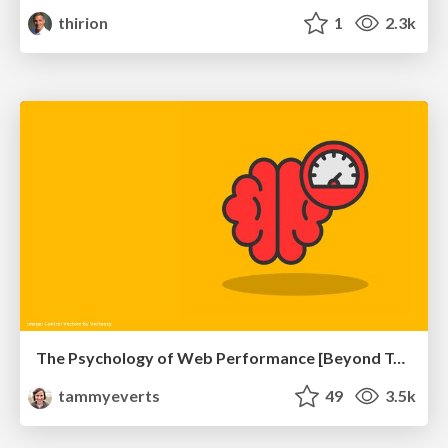
thirion
1
2.3k
The Psychology of Web Performance [Beyond Tellerrand 2023]
tammyeverts
49
3.5k