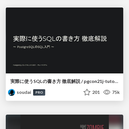
実際に使うSQLの書き方 徹底解説 / pgcon21j-tutorial
soudai
201
75k
PRO