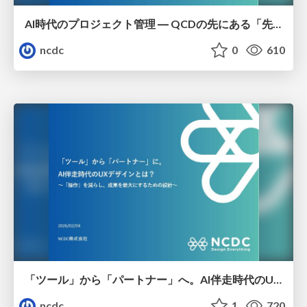
AI時代のプロジェクト管理 ― QCDの先にある「先読みマネジメント」
ncdc
0
610
「ツール」から「パートナー」へ。AI伴走時代のUXデザインとは？～操作を減らし、成果を最大にするための設計～
ncdc
1
720