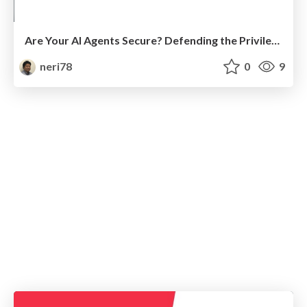
Are Your AI Agents Secure? Defending the Privileged Agent
neri78
0
9