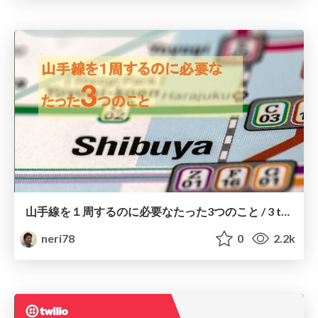
山手線を１周するのに必要なたった3つのこと / 3 things for yamanote line
neri78
0
2.2k