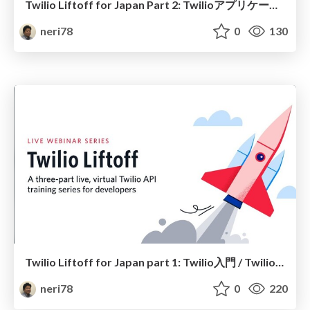
Twilio Liftoff for Japan Part 2: Twilioアプリケーションの開発 / Twilio Liftoff Japan Part 2: Twilio App Development
neri78
0
130
Twilio Liftoff for Japan part 1: Twilio入門 / Twilio Liftoff Japan Part 1: get started with Twilio
neri78
0
220