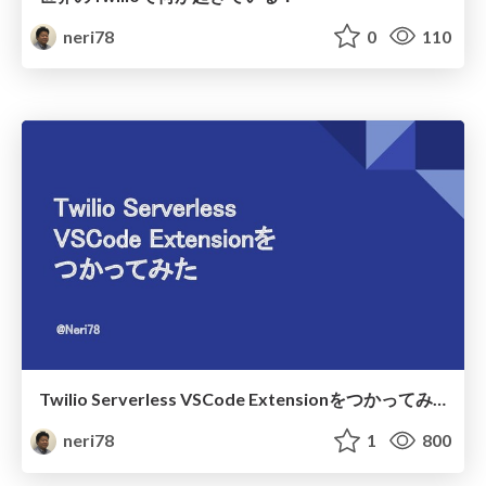
neri78
0
110
Twilio Serverless VSCode Extensionをつかってみた
neri78
1
800