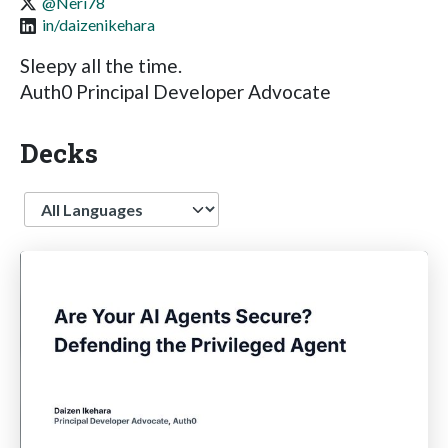
@Neri78
in/daizenikehara
Sleepy all the time.
Auth0 Principal Developer Advocate
Decks
Language