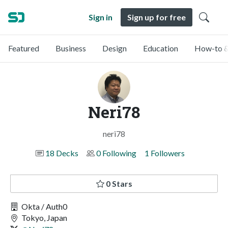
Sign in
Sign up for free
Featured
Business
Design
Education
How-to &
Neri78
neri78
18 Decks
0 Following
1 Followers
0 Stars
Okta / Auth0
Tokyo, Japan