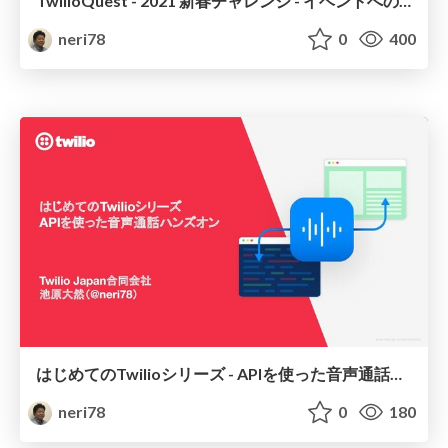
TwilioQuest - 2021 新春チャレンジ - イベントへの参加方法 / TQ 2021 New Year Challenge Opening
neri78
0
400
はじめてのTwilioシリーズ - APIを使った音声通話ハンズオン / Getting started with Twilio Programmable Voice
neri78
0
180