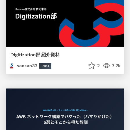
Digitization部 紹介資料
sansan33
2
7.7k
PRO