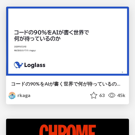
コードの90%をAIが書く世界で何が待っているのか / What awaits us in a world where 90% of the code is written by AI
rkaga
63
45k