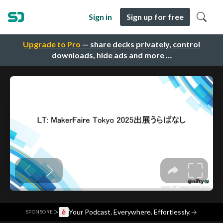
Sign in
Sign up for free
Upgrade to Pro
— share decks privately, control
downloads, hide ads and more …
·
Your Podcast. Everywhere. Effortlessly.
→
SPONSORED