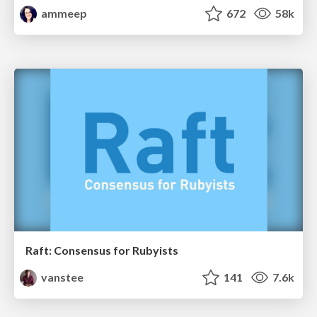
ammeep
672
58k
Raft: Consensus for Rubyists
vanstee
141
7.6k