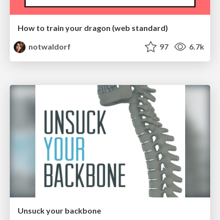
How to train your dragon (web standard)
notwaldorf
97
6.7k
Unsuck your backbone