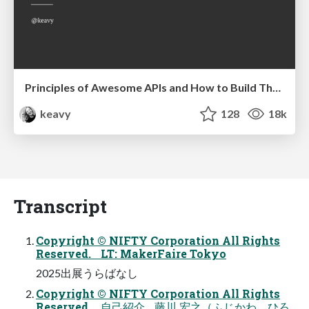
Principles of Awesome APIs and How to Build Them.
keavy
128
18k
Transcript
Copyright © NIFTY Corporation All Rights
Reserved. LT: MakerFaire Tokyo
2025出展うらばなし
Copyright © NIFTY Corporation All Rights
Reserved. 自己紹介 藤川 宏之（ふじかわ ひろ