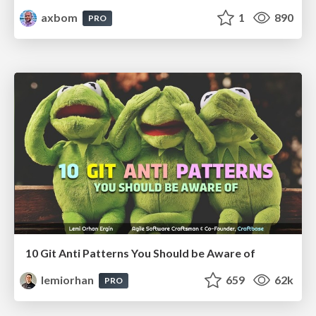
axbom
1
890
PRO
10 Git Anti Patterns You Should be Aware of
lemiorhan
659
62k
PRO