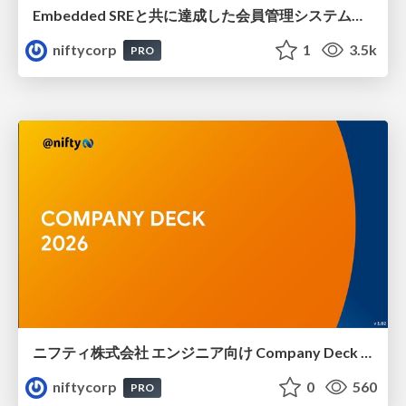
Embedded SREと共に達成した会員管理システムのAWS移行 - SRE NEXT 2026 ランチスポンサーセッション
niftycorp
1
3.5k
PRO
ニフティ株式会社 エンジニア向け Company Deck 2026年版
niftycorp
0
560
PRO