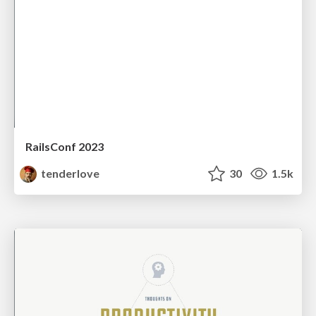
RailsConf 2023
tenderlove
30
1.5k