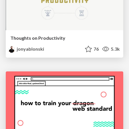
Thoughts on Productivity
jonyablonski
76
5.3k