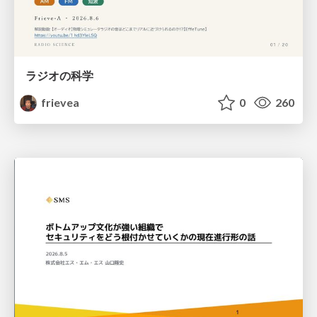
ラジオの科学
frievea
0
260