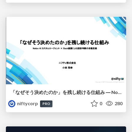
「なぜそう決めたのか」を残し続ける仕組み ― Notion AI カスタムエージェント × Slack連携による設計判断の自動記録 - NIKKEI Tech Talk #47
niftycorp
0
280
PRO