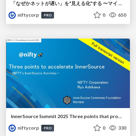
「なぜかネットが遅い」を“見える化”する 〜マイ ニフティが繋ぐサポートと暮らし〜 - NIKKEI Tech Talk #39
niftycorp
0
650
PRO
InnerSource Summit 2025 Three points that promoted innersource activities
niftycorp
0
330
PRO