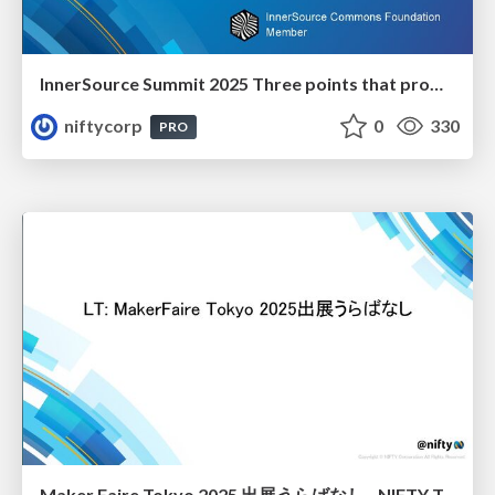
InnerSource Summit 2025 Three points that promoted innersource activities
niftycorp
0
330
PRO
Maker Faire Tokyo 2025 出展うらばなし - NIFTY Tech Talk #25