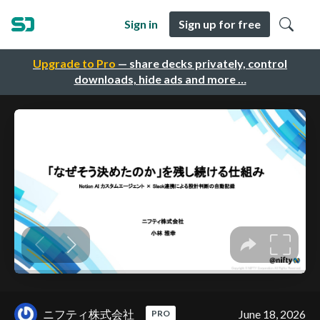
Sign in
Sign up for free
Upgrade to Pro
— share decks privately, control
downloads, hide ads and more …
ニフティ株式会社
June 18, 2026
PRO