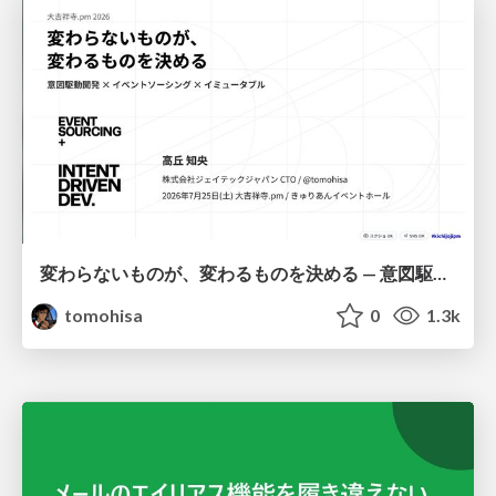
変わらないものが、変わるものを決める — 意図駆動開発 × イベントソーシング × イミュータブル | What Doesn't Change Decides What Can — IDD × Event Sourcing × Immutability
tomohisa
0
1.3k