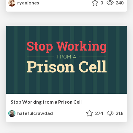
ryanjones
0
240
Stop Working from a Prison Cell
hatefulcrawdad
274
21k