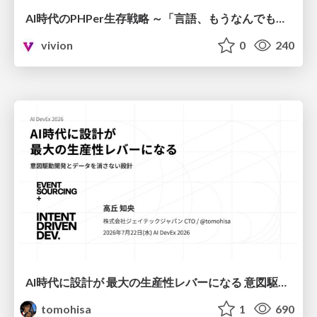
AI時代のPHPer生存戦略 ～「言語、もうなんでもよくない？」に本気で向き合う～
vivion
0
240
AI時代に設計が 最大の生産性レバーになる 意図駆動開発とデータを消さない設計｜Don't Delete Your Data or Your Intent — Design as the Deepest Lever in the AI Era
tomohisa
1
690