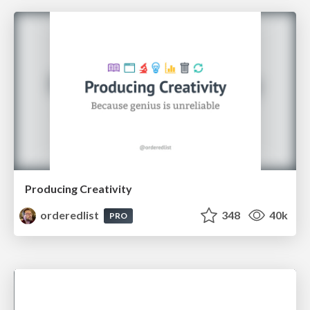
Producing Creativity
orderedlist
348
40k
PRO