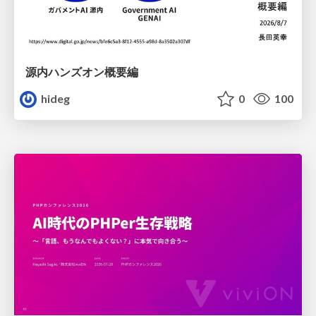
源内ハンズオン概要編
hideg
0
100