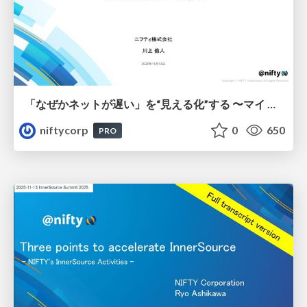
「なぜかネットが遅い」を“見える化”する 〜マイ ニフティが繋ぐサポートと暮らし〜 - NIKKEI Tech Talk #39
niftycorp
0
650
PRO