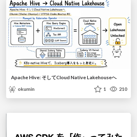
Apache Hive: そしてCloud Native Lakehouseへ
okumin
1
210