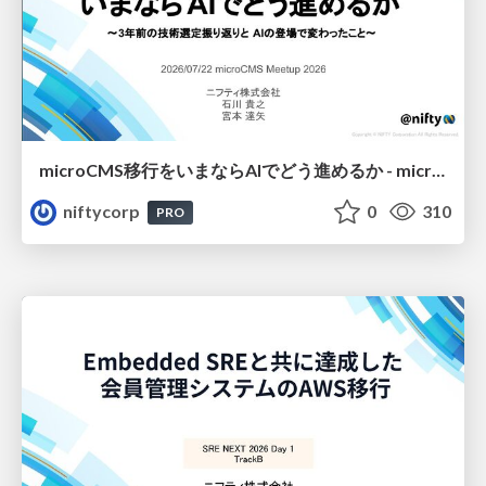
microCMS移行をいまならAIでどう進めるか - microCMS Meetup 2026
niftycorp
0
310
PRO