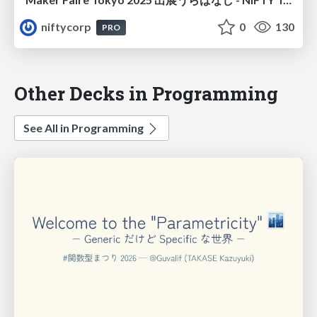
niftycorp
0
130
PRO
Other Decks in Programming
See All in Programming