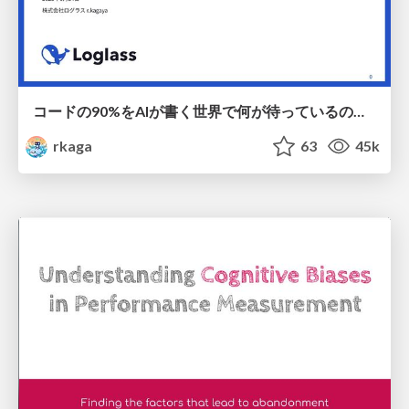
コードの90%をAIが書く世界で何が待っているのか / What awaits us in a world where 90% of the code is written by AI
rkaga
63
45k