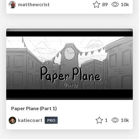
matthewcrist
89
10k
Paper Plane (Part 1)
katiecoart
1
10k
PRO