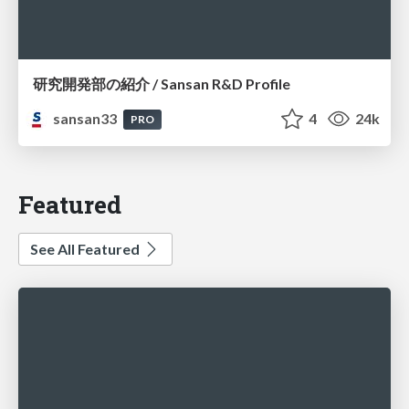
研究開発部の紹介 / Sansan R&D Profile
sansan33
4
24k
PRO
Featured
See All Featured