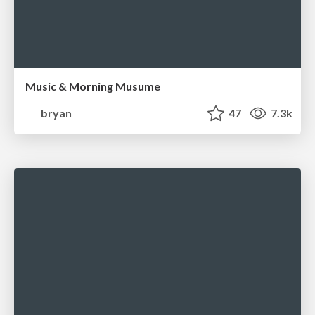
Music & Morning Musume
bryan
47
7.3k