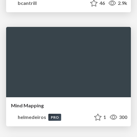
bcantrill
46
2.9k
Mind Mapping
helmedeiros
1
300
PRO