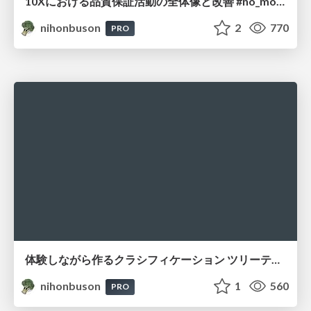
10Xにおける品質保証活動の全体像と改善 #no_more_wait_for_test
nihonbuson
2
770
PRO
体験しながら作るクラシフィケーション ツリーテスト
nihonbuson
1
560
PRO