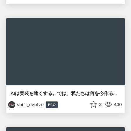
AIは実装を速くする。では、私たちは何を今作るべきか？－立場を越えてリリースに向き合ったチーム開発の実践 / 20260801 Hiromi Nakaya and Naoki Takahashi
shift_evolve
3
400
PRO