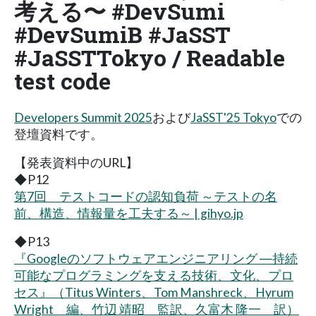
考える〜 #DevSumi
#DevSumiB #JaSST
#JaSSTTokyo / Readable
test code
Developers Summit 2025
および
JaSST'25 Tokyo
での
登壇資料です。
【発表資料中のURL】
◆P12
第7回 テストコードの認知負荷 ～テストの名
前、構造、情報量を工夫する～ | gihyo.jp
◆P13
『Googleのソフトウェアエンジニアリング ―持続
可能なプログラミングを支える技術、文化、プロ
セス』（Titus Winters、Tom Manshreck、Hyrum
Wright 編、竹辺 靖昭 監訳、久富木 隆一 訳）