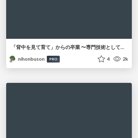
「背中を見て育て」からの卒業 〜専門技術としてのテスト設計を軸に、品質保証のバトンを繋ぐ〜 #genda_tech_talk
nihonbuson
4
2k
PRO