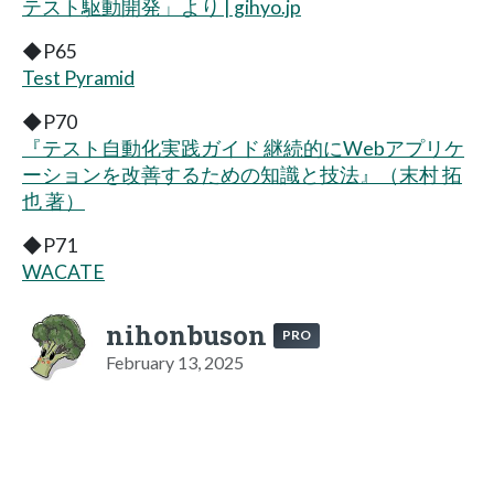
テスト駆動開発」より | gihyo.jp
◆P65
Test Pyramid
◆P70
『テスト自動化実践ガイド 継続的にWebアプリケ
ーションを改善するための知識と技法』（末村 拓
也 著）
◆P71
WACATE
nihonbuson
PRO
February 13, 2025