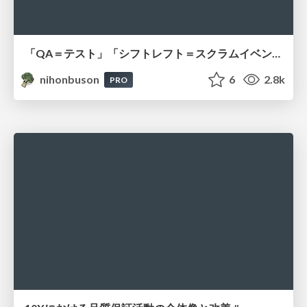
「QA＝テスト」「シフトレフト＝スクラムイベントの参加者の一員」の呪縛を解く。アジャイルな開発を止めないために、10Xで挑んだ「右側のしわ寄せ」解消記 #scrumniigata
nihonbuson
6
2.8k
PRO