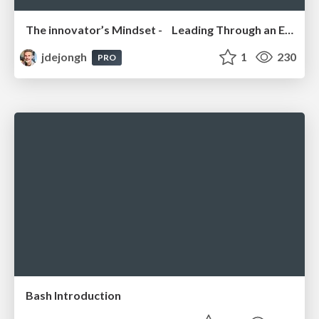
The innovator’s Mindset - Leading Through an Era of Exponential Change - McGill University 2025
jdejongh
1
230
PRO
Bash Introduction