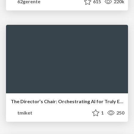
62gerente
615
220k
The Director’s Chair: Orchestrating AI for Truly Effective Learning
tmiket
1
250