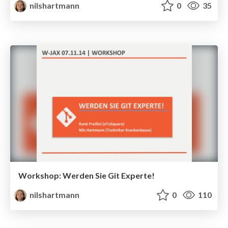
nilshartmann
0
35
Workshop: Werden Sie Git Experte!
nilshartmann
0
110