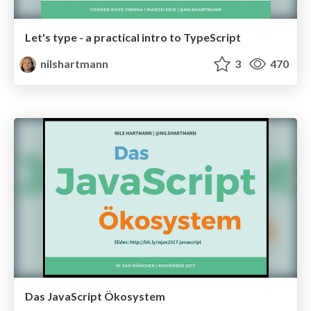
Let's type - a practical intro to TypeScript
nilshartmann
3
470
Das JavaScript Ökosystem