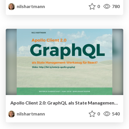
nilshartmann
0
780
Apollo Client 2.0: GraphQL als State Management-Werkzeug für React?
nilshartmann
0
540