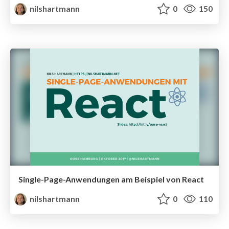
nilshartmann
0
150
Single-Page-Anwendungen am Beispiel von React
nilshartmann
0
110