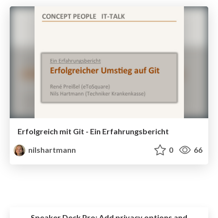
Erfolgreich mit Git - Ein Erfahrungsbericht
nilshartmann
0
66
Speaker Deck Pro:
Add privacy options and