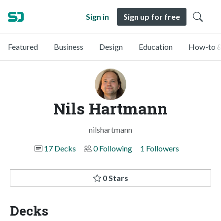
Sign in
Sign up for free
Featured
Business
Design
Education
How-to &
Nils Hartmann
nilshartmann
17 Decks
0 Following
1 Followers
0 Stars
Decks