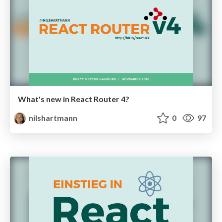
What's new in React Router 4?
nilshartmann
0
97