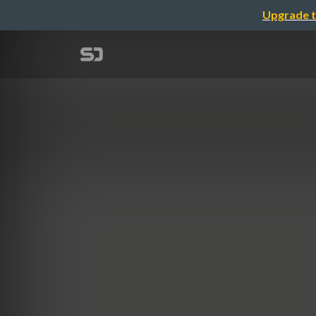
Upgrade t