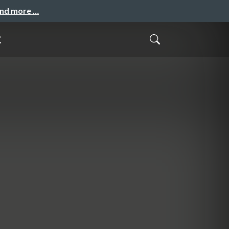
and more …
た