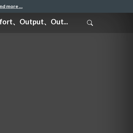
and more …
、Output、Out...