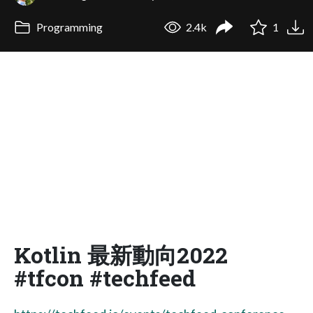
Programming
2.4k
1
Kotlin 最新動向2022
#tfcon #techfeed