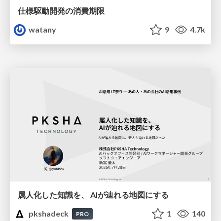
仕様駆動開発の消費期限
watany
9
4.7k
属人化した知識を、 AIが辿れる地図にする
pkshadeck
1
140
PRO