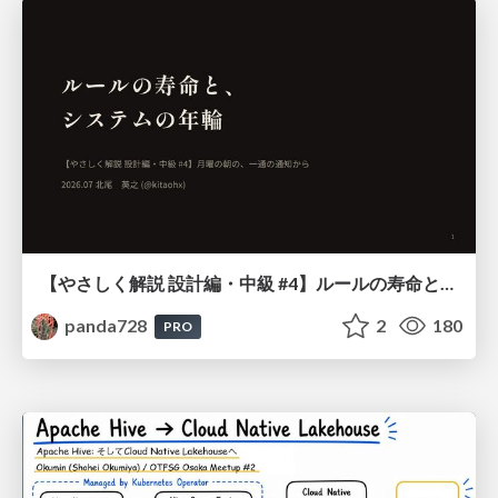
【やさしく解説 設計編・中級 #4】ルールの寿命と、システムの年輪
panda728
2
180
PRO