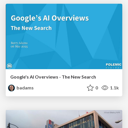
Google's AI Overviews - The New Search
badams
0
1.1k