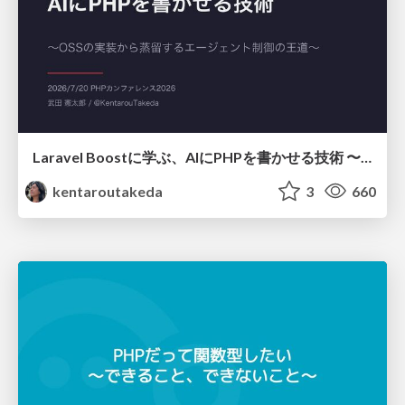
Laravel Boostに学ぶ、AIにPHPを書かせる技術 〜OSSの実装から蒸留するエージェント制御の王道〜
kentaroutakeda
3
660