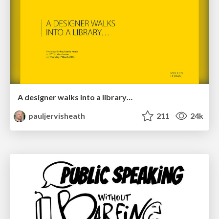
A designer walks into a library…
pauljervisheath
211
24k