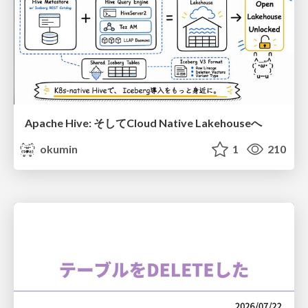
Apache Hive: そしてCloud Native Lakehouseへ
okumin
1
210