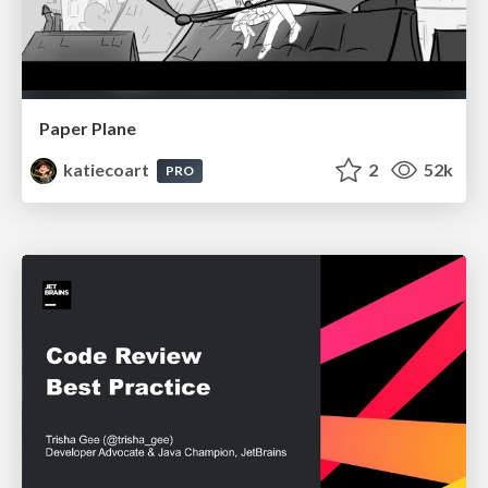
Paper Plane
katiecoart
2
52k
PRO