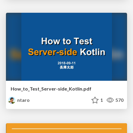
How_to_Test_Server-side_Kotlin.pdf
ntaro
1
570