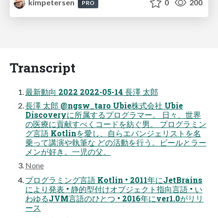
kimpetersen
0
200
PRO
Transcript
最新動向 2022 2022-05-14 長澤 太郎
長澤 太郎 @ngsw_taro Ubie株式会社 Ubie
Discoveryに所属するプログラマー。 日々、世界
の医療に貢献すべくコードを紡ぐ男。 プログラミン
グ言語 Kotlinを愛し、自らエバンジェリストを名
乗って講演や執筆な どの活動を行う。ビールとラー
メンが好き。一児の父。
None
プログラミング言語 Kotlin • 2011年にJetBrains
により発表 • 静的型付けオブジェクト指向言語 • い
わゆるJVM言語のひとつ • 2016年にver1.0がリリ
ース