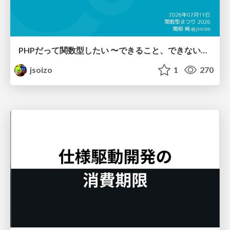
PHPだって関数型したい 〜できること、できないこと〜 / fp-in-php
jsoizo
1
270