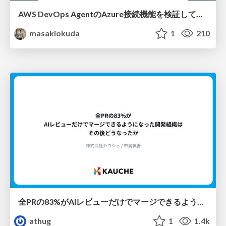
AWS DevOps AgentのAzure接続機能を検証して見えた活用法／Use Cases Verified for the AWS DevOps Agent's Azure Connectivity Feature
masakiokuda
1
210
全PRの83%がAIレビューだけでマージできるようになった開発組織はその後どうなったか
athug
1
1.4k