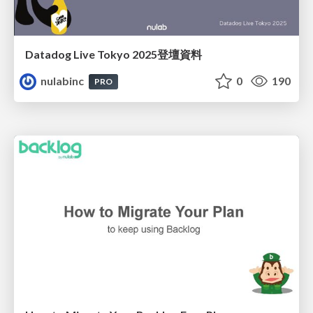
Datadog Live Tokyo 2025登壇資料
nulabinc
0
190
PRO