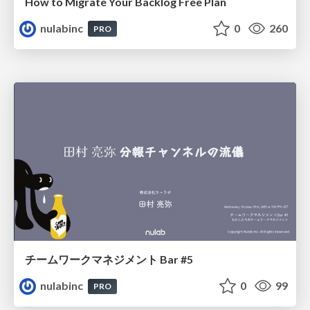
How to Migrate Your Backlog Free Plan
nulabinc
0
260
PRO
チームワークマネジメント Bar #5
nulabinc
0
99
PRO