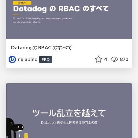
Datadog の RBAC のすべて
nulabinc
4
870
PRO