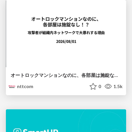
オートロックマンションなのに、各部屋は施錠なし！？ 攻撃者が組織内ネットワークで大暴れする理由 / The Front Door Is Locked, but the Rooms Are Wide Open: Why Attackers Move Freely Inside Enterprise Networks
nttcom
0
1.5k