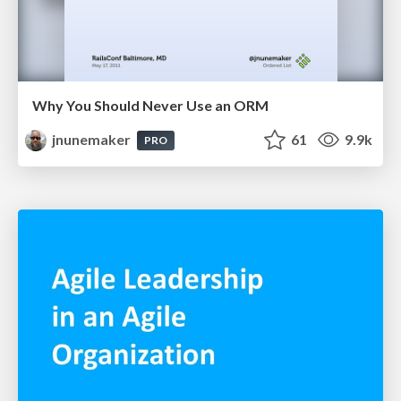
Why You Should Never Use an ORM
jnunemaker
61
9.9k
PRO