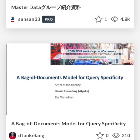
Master Dataグループ紹介資料
sansan33
1
4.8k
PRO
A Bag-of-Documents Model for Query Specificity
dtunkelang
0
210