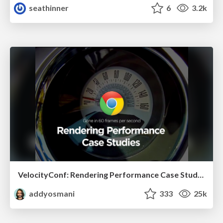
seathinner
6
3.2k
VelocityConf: Rendering Performance Case Studies
addyosmani
333
25k