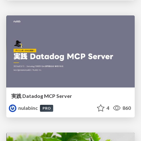
実践 Datadog MCP Server
nulabinc
4
860
PRO