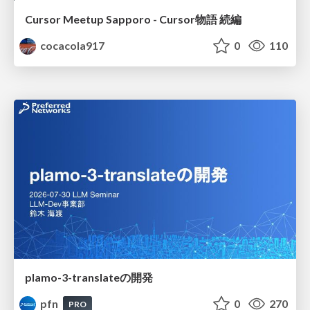
Cursor Meetup Sapporo - Cursor物語 続編
cocacola917
0
110
plamo-3-translateの開発
pfn
0
270
PRO