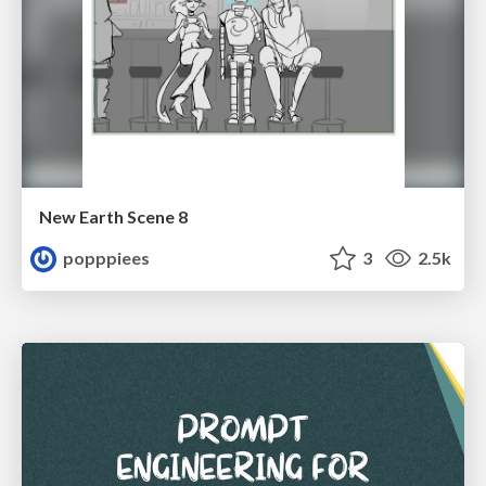
New Earth Scene 8
popppiees
3
2.5k