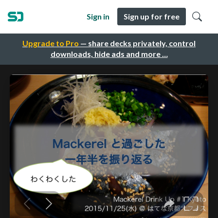
Sign in
Sign up for free
Upgrade to Pro
— share decks privately, control
downloads, hide ads and more …