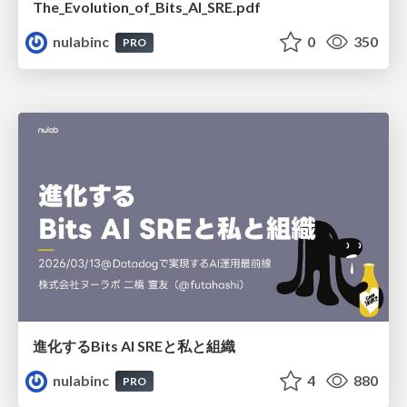
The_Evolution_of_Bits_AI_SRE.pdf
nulabinc
0
350
PRO
進化するBits AI SREと私と組織
nulabinc
4
880
PRO