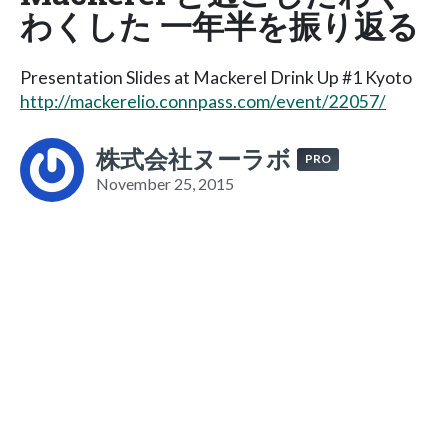
わくした 一年半を振り返る
Presentation Slides at Mackerel Drink Up #1 Kyoto
http://mackerelio.connpass.com/event/22057/
株式会社ヌーラボ
PRO
November 25, 2015