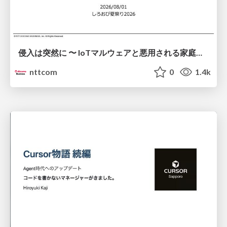
侵入は突然に 〜 IoTマルウェアと悪用される家庭の機器 ～ / When Intrusion Strikes: IoT Malware and the Abuse of Home Devices
nttcom
0
1.4k