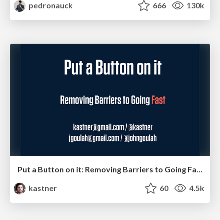
pedronauck
666
130k
Put a Button on it: Removing Barriers to Going Fast.
kastner
60
4.5k