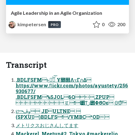
Agile Leadership in an Agile Organization
kimpetersen
0
200
PRO
Transcript
.BDLFSFMͱաͨ͝͠ Ұ೥൒ΛৼΓฦΔ
https://www.ﬂickr.com/photos/ayustety/256
930677/
.BDLFSFM%SJOL6Q,ZPUP
 ਫ !͸ͯͳژ౎ΦϑΟε Θ͘Θͨ͘͠
છాوࢤ JEULTNE 
(SPXUI)BDLFS!/VMBC*OD
メトリクスおじさんしてます
Mackerel Meetup#2 Tokyo #mackerelio