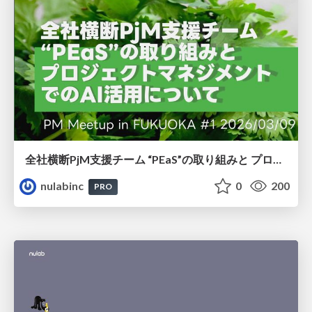
全社横断PjM⽀援チーム “PEaS”の取り組みと プロジェクトマネジメント でのAI活⽤について
nulabinc
0
200
PRO