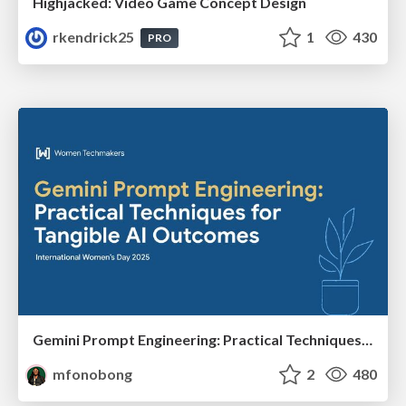
Highjacked: Video Game Concept Design
rkendrick25
1
430
PRO
Gemini Prompt Engineering: Practical Techniques for Tangible AI Outcomes
mfonobong
2
480