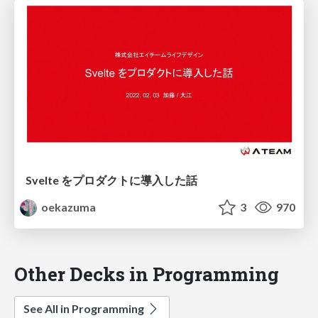
Svelte をプロダクトに導入した話
oekazuma
3
970
Other Decks in Programming
See All in Programming