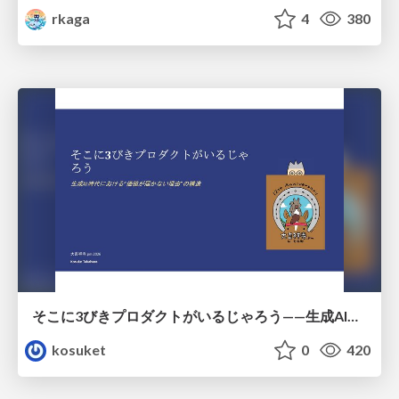
rkaga
4
380
そこに3びきプロダクトがいるじゃろう——生成AI時代における“価値が届かない理由”の構造
kosuket
0
420