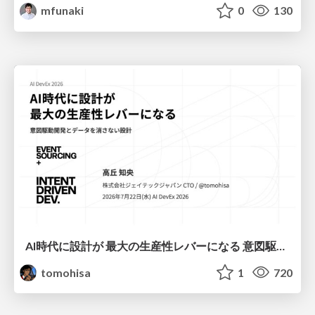
mfunaki
0
130
AI時代に設計が 最大の生産性レバーになる 意図駆動開発とデータを消さない設計｜Don't Delete Your Data or Your Intent — Design as the Deepest Lever in the AI Era
tomohisa
1
720