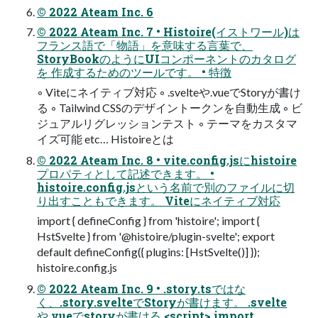
© 2022 Ateam Inc. 6
© 2022 Ateam Inc. 7 • Histoire(イストワール)は
フランス語で「物語」を意味する言葉で、
StoryBookのようにUIコンポーネントのカタログ
を 作成するためのツールです。 • 特徴
◦ Viteにネイティブ対応 ◦ .svelteや.vueでStoryが書け
る ◦ Tailwind CSSのデザイントークンを自動生成 ◦ ビ
ジュアルリグレッションテスト ◦ テーマをカスタマ
イズ可能 etc… Histoireとは
© 2022 Ateam Inc. 8 • vite.config.jsにhistoire
プロパティとして記述できます。 •
histoire.config.jsという名前で別のファイルに切
り出すこともできます。 Viteにネイティブ対応
import { defineConfig } from 'histoire'; import {
HstSvelte } from '@histoire/plugin-svelte'; export
default defineConfig({ plugins: [HstSvelte()] });
histoire.config.js
© 2022 Ateam Inc. 9 • .story.tsではな
く、.story.svelteでStoryが書けます。 .svelte
や.vueでstoryが書ける <script> import