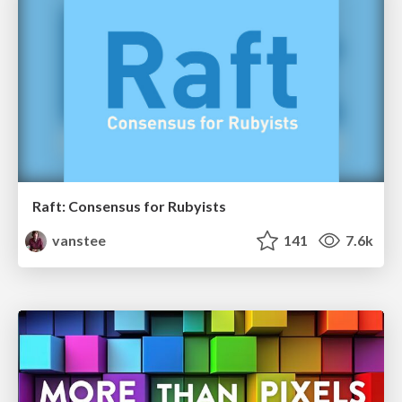
Raft: Consensus for Rubyists
vanstee
141
7.6k