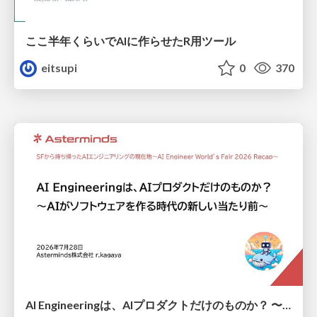
ここ半年くらいでAIに作らせたR用ツール
eitsupi
0
370
AI Engineeringは、AIプロダクトだけのものか？ 〜AIがソフトウェアを作る時代の新しい当たり前〜 / No AI in your product. AI Engineering in your development.