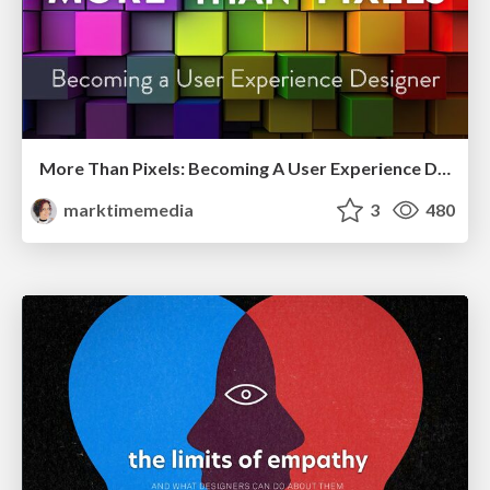
More Than Pixels: Becoming A User Experience Designer
marktimemedia
3
480