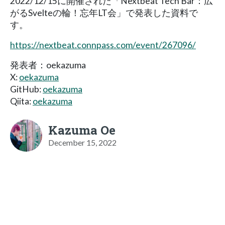
2022/12/15に開催された「Nextbeat Tech Bar：広
がるSvelteの輪！忘年LT会」で発表した資料で
す。
https://nextbeat.connpass.com/event/267096/
発表者：oekazuma
X:
oekazuma
GitHub:
oekazuma
Qiita:
oekazuma
Kazuma Oe
December 15, 2022