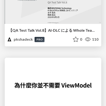
【QA Test Talk Vol.8】AI-DLC による Whole Team Approach の加速
pkshadeck
0
110
PRO