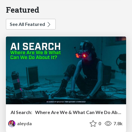
Featured
See All Featured
AI Search: Where Are We & What Can We Do About It?
aleyda
0
7.8k