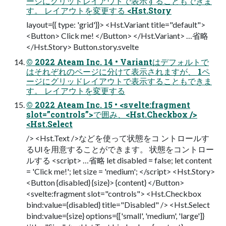
ージにグリッドレイアウトで表示することもできま
す。 レイアウトを変更する <Hst.Story
layout={{ type: 'grid'}}> <Hst.Variant title="default">
<Button> Click me! </Button> </Hst.Variant> …省略
</Hst.Story> Button.story.svelte
© 2022 Ateam Inc. 14 • Variantはデフォルトで
はそれぞれのページに分けて表示されますが、 1ペ
ージにグリッドレイアウトで表示することもできま
す。 レイアウトを変更する
© 2022 Ateam Inc. 15 • <svelte:fragment
slot=”controls”>で囲み、<Hst.Checkbox />
<Hst.Select
/> <Hst.Text />などを使って状態をコ ントロールす
るUIを用意することができます。 状態をコントロー
ルする <script> …省略 let disabled = false; let content
= 'Click me!'; let size = 'medium'; </script> <Hst.Story>
<Button {disabled} {size}> {content} </Button>
<svelte:fragment slot="controls"> <Hst.Checkbox
bind:value={disabled} title="Disabled" /> <Hst.Select
bind:value={size} options={['small', 'medium', 'large']}