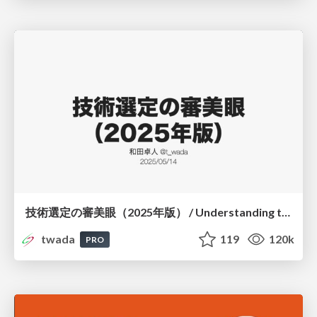
技術選定の審美眼（2025年版） / Understanding the Spiral of Technologies 2025 edition
twada
119
120k
PRO