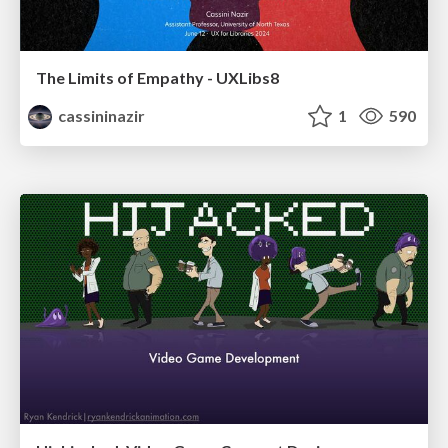
The Limits of Empathy - UXLibs8
cassininazir
1
590