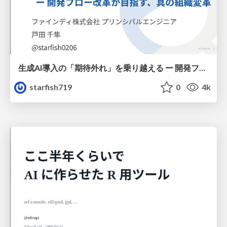
生成AI導入の「期待外れ」を乗り越える ー 開発フロー改革が目指す、真の組織変革
starfish719
0
4k