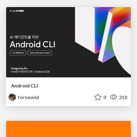
Android CLI
fornewid
0
210