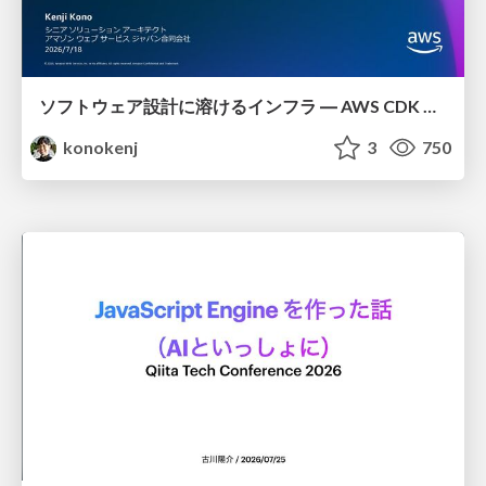
ソフトウェア設計に溶けるインフラ ― AWS CDK のインフラ認識論
konokenj
3
750