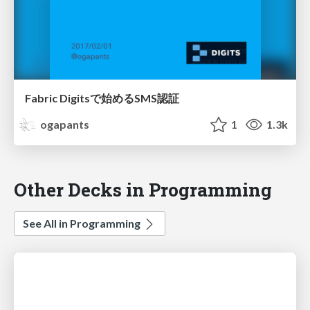
Fabric Digitsで始めるSMS認証
ogapants
1
1.3k
Other Decks in Programming
See All in Programming