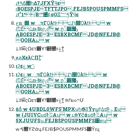
ɹˠࠓճ঺հ͢Δ7JFXΫϥε
ɾBOESPJETFTTJPO.FEJB$POUSPMMFS
ɹˠ"1*͔Βొ৔ͨ͠ϝσΟΞ؅ཧΫϥε
جຊ࢓༷ w ૣૹΓϘλϯͰඵɺר͖໭͠ϘλϯͰඵ w
දࣔ͞Εͯඵܦͭͱࣗಈඇදࣔ w ը૾͸ݹ͖޷͖
ABOESPJE3ESBXBCMFJD@NFEJB@
QOHAܥ w
࠶ੜ࣌ؒͷςΩετ͸Ұ෦୺຤ͩͱݟ͑ͳ͍
͜ͷลΧελϚΠζ͍ͨ͠
ιʔεݟͨ w ݫ͍͠
ιʔεݟͨ w ૣૹΓϘλϯͰඵɺר͖໭͠ϘλϯͰඵ w
දࣔ͞Εͯඵܦͭͱࣗಈඇදࣔ w ը૾͸ݹ͖޷͖
ABOESPJE3ESBXBCMFJD@NFEJB@
QOHAܥ w
࠶ੜ࣌ؒͷςΩετ͸Ұ෦୺຤ͩͱݟ͑ͳ͍ શ෦มߋෆՄ
άάͬͨ w 4UBDL0WFS'MPXʮϦϑϨΫγϣϯ͢Δ͔ಠࣗͰ࡞ Εʯ
w (JUIVCʮಠࣗͰ࡞ͬͨΑʯ w ւ֎ϒϩάʮಠࣗͰ࡞ͬͨΑʯ w
5XJUUFSʮ.FEJB$POUSPMMFS͸ฅʯ
w ࠃ಺ϒϩάʮ.FEJB$POUSPMMFS͸Ϋιʯ