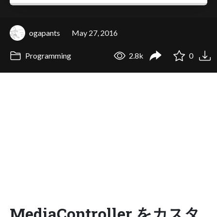
ogapants
May 27, 2016
Programming
2.8k
0
MediaController をカスタ