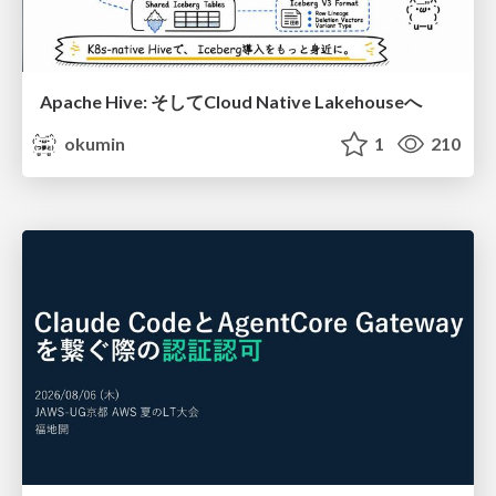
Apache Hive: そしてCloud Native Lakehouseへ
okumin
1
210