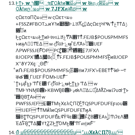
Ͱ͖ͳ͍͜ͱ w ר͖໭͠ૣૹΓϘλϯͷҠಈ࣌ؒมߋ w ࣗಈඇදࣔͷ࣌ؒมߋ w
Ϙλϯͷը૾มߋ w 7JFXͷऔಘ w
ςΩεταΠζมߋ w ςΩετ৭มߋ
+FSSZ#FBOTܥͷҰ෦ͷ୺຤Ͱ࠶ੜ࣌ؒΛදࣔ͢ΔςΩετ͕ਅͬࠇʹͳͬͯݟ͑ͳ͘ͳΔݱ
৅͕ىͬͨ͜ͷ
Ͱ͕͢ςΩετ৭มߋͰ͖ͳ͍ͷͰશવ࠶ੜ࣌ؒݟ͑ͣͲ͏͠Α͏΋ͳ͘ͳͬͯ.FEJB$POUSPMMFS
ͱͷܾผΛ༨ّͳ͘͞ΕΔ  w දࣔঢ়ଶͰݻఆ ͦΕΛ͠Α͏ͱࢥͬͨ࣌͸IJEF
ΛPWFSSJEFͯ͠OPPQʹ͓͚ͯ͠͹ྑͦ͞͏͚ͩͲͦ΋ͦ΋͜Ε7JFXΛ
8JOEPXʹ৐ͤͯΔ࣮૷͔ͩΒදࣔͬ͠ͺͳͩ͠ͱ.FEJB$POUSPMMFSͱ͍͏໊ͷ8JOEP
XʹʹϑΥʔΧε͕ୣΘΕͯ͠·ͬͯ
ͦͷ݁Ռ.FEJB$POUSPMMFSදࣔத͸ଞͷ7JFXʹ৮ΕΒΕͳ͘ͳͬͯ͠·͏ͷͰ࠷
ऴతʹ΍ͬͺΓIJEF ͰͪΌΜͱIJEFͯ͋͠
͛ͳ͍ͱμϝͩͱ͍͏͜ͱʹͳΓͦΕ͸ͭ·Γදࣔঢ়ଶͰݻఆͰ͖ͳ͍ͱ͍͏͜ͱʹͳΔ  w
ͳΜͰYNM͔Β࢖͏࣌ͱKBWB͔Β࢖͏࣌ͰڍಈΛม͑Δඞཁ͕͋ΔΜͩΖ͏ʜʁίʔυಡ·ͳ͍ͱ
࢖͍ํΘ͔Βͳ͍Αʜ w
PWFSSJEF͢Ε͹ͳΜͱ͔ΧελϚΠζͰ͖ͦ͏ͳQSPUFDUFEϝιου͸
!IJEFʹͳͬͯͯͳΜͷͨΊͷQSPUFDUFEͳͷ͔Α
͘෼͔Βͳ͍͚ͲQSPUFDUFEͬͯܧঝͨ͠Ϋϥε͸࢖ͬͯྑ͍ͬͯ͜ͱͩΖ͏͔Β࢖ͬͯΈΑ͏ͱࢥ͚ͬͨͲιʔεΛ௥ͬͯ
ΈΔͱ໌Β͔ʹʹ͓͔͘͠ͳΔ࣮૷ͩͬͨ͏͓Υϯ͍Ζ͍ΖͰ͖ͳ͍͡ΌΜͱ͍͏݁࿦ʹͨͲΓண͍ͨͷͰͨ͠
Θ͔ͬͨ ʊਓਓਓਓਓਓਓਓਓਓਓਓਓਓਓʊ ʼɹɹɹΧελϚΠζͮ͠Β͍ɹɹɹʻ