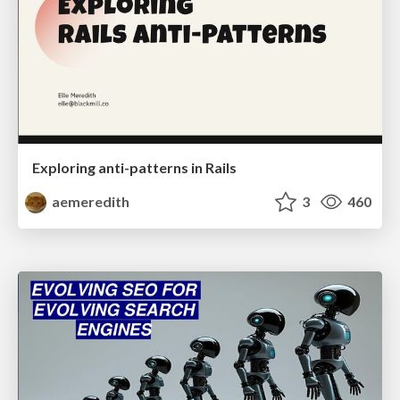
Exploring anti-patterns in Rails
aemeredith
3
460