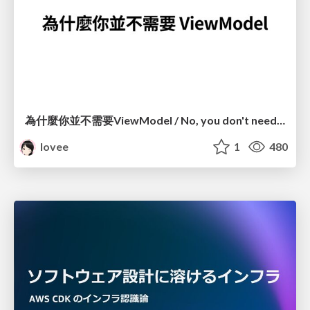
為什麼你並不需要ViewModel / No, you don't need a ViewModel
lovee
1
480