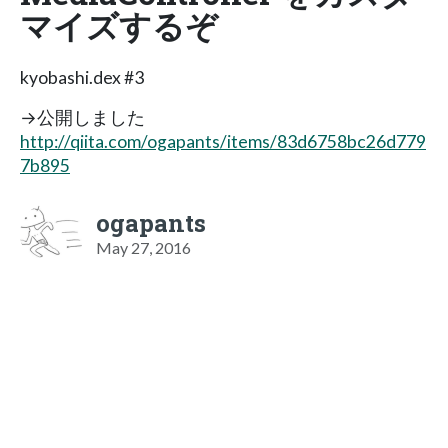
マイズするぞ
kyobashi.dex #3
→公開しました
http://qiita.com/ogapants/items/83d6758bc26d779
7b895
ogapants
May 27, 2016