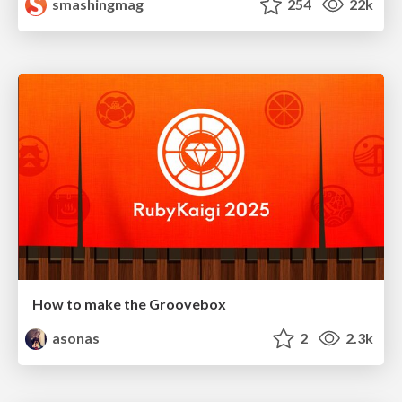
smashingmag
254
22k
How to make the Groovebox
asonas
2
2.3k