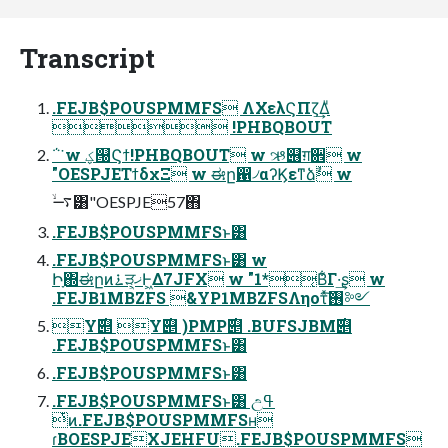
Transcript
.FEJB$POUSPMMFS ΛΧελϚΠζ͢Δͧ
 !PHBQBOUT
΅͘ w ؼ୐Ϛϯ!PHBQBOUT w ઋ୆ग़਎ w
"OESPJEΤϯδχΞ w ಈը഑৴αʔϏεͳձࣾ w
࠷ۙ͸"OESPJE57΋
.FEJB$POUSPMMFSͱ͸
.FEJB$POUSPMMFSͱ͸ w
Իָ΍ಈըͷ࠶ੜ੍ޚ͕Ͱ͖Δ7JFX w "1*͔Β͋Γ·͢ʂ w
.FEJB1MBZFS &YP1MBZFSΛηοτͯ͠࢖༻
Y࣌୅ Y࣌୅ )PMP࣌୅ .BUFSJBM࣌୅
.FEJB$POUSPMMFSͱ͸
.FEJB$POUSPMMFSͱ͸
.FEJB$POUSPMMFSͱ͸ උߟ
ͭͷ.FEJB$POUSPMMFSʜ
ɾBOESPJEXJEHFU.FEJB$POUSPMMFS