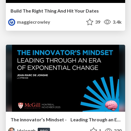
Build The Right Thing And Hit Your Dates
maggiecrowley
39
3.4k
The innovator’s Mindset - Leading Through an Era of Exponential Change - McGill University 2025
jdejongh
1
230
PRO