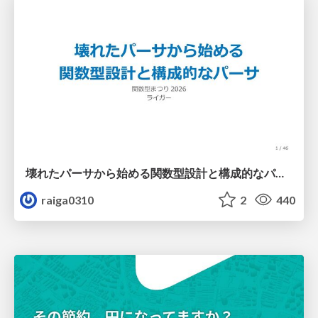
壊れたパーサから始める関数型設計と構成的なパーサ #fp_matsuri
raiga0310
2
440