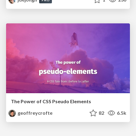
The Power of CSS Pseudo Elements
geoffreycrofte
82
6.5k