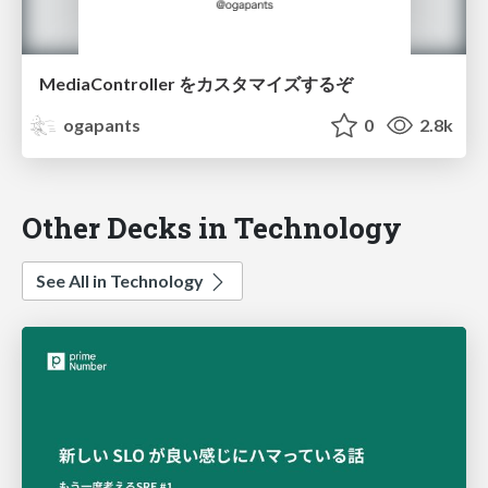
MediaController をカスタマイズするぞ
ogapants
0
2.8k
Other Decks in Technology
See All in Technology