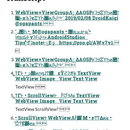
WebView+ViewGroupΛ࣮ݱ ͢ΔAOSPϝʔϧΞϓϦͷ಺෦
࣮૷ͱχϡʔεΞϓϦ΁ͷԠ༻ 2019/02/08 DroidKaigi
@ogapants  
ٕज़ॻయͰνʔϜվળͱAndroidStudioͷ
Tipsʹ͍ͭͯॻ͖·ͨ͠ɻnoteͰݟΕ·͢ʂ https://goo.gl/AWv7v1 

WebView+ViewGroupΛ࣮ݱ ͢ΔAOSPϝʔϧΞϓϦͷ಺෦
࣮૷ͱχϡʔεΞϓϦ΁ͷԠ༻  
͍͖ͳΓͰ͕͢ • ͜͏͍͏ߏ੒ͷը໘ɺͲ͏΍ͬͯ εΫϩʔϧͤ͞·͔͢ʁ TextView
WebView Image View Text View
TextView  
͍͖ͳΓͰ͕͢ • ScrollViewͰ ғͬͪΌ͍·ͤΜ͔ʁ TextView
WebView Image View Text View
TextView ScrollView?  
• ScrollViewͰWebViewΛғͬͯ͸͍͚·ͤΜ • ғ͏ͱͲ͏ͳΔͷʁ •
͡Ό͋Ͳ͏͢Ε͹͍͍ͷʁ  