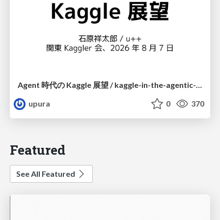
Agent 時代の Kaggle 展望 / kaggle-in-the-agentic-era
upura
0
370
Featured
See All Featured