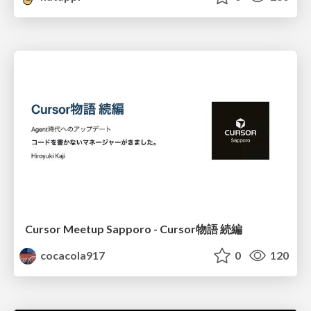
Cursor Meetup Sapporo - Cursor物語 続編
cocacola917
0
120