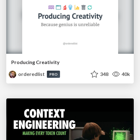
Producing Creativity
orderedlist
348
40k
PRO