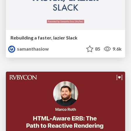
Rebuilding a faster, lazier Slack
samanthasiow
85
9.6k