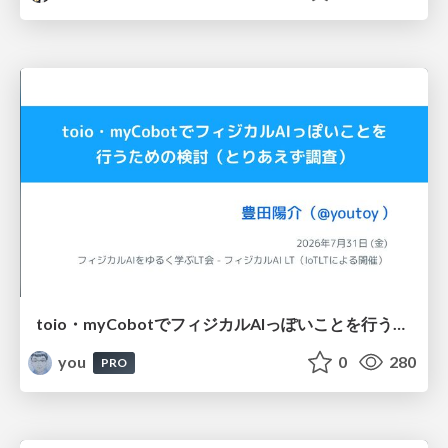
toio・myCobotでフィジカルAIっぽいことを行うための検討（とりあえず調査） / フィジカルAI LT（IoTLTによる開催）
you
0
280
PRO