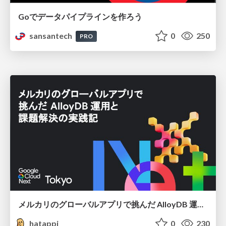
Goでデータパイプラインを作ろう
sansantech
0
250
PRO
メルカリのグローバルアプリで挑んだ AlloyDB 運用と課題解決の実践記
hatappi
0
230