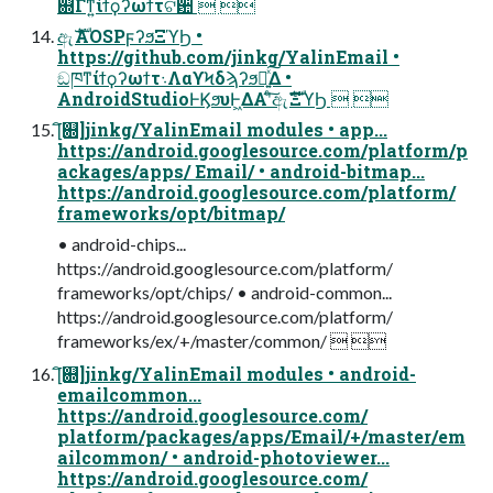
଍Γͳ͍ίϯϙʔωϯτଟ਺  
ඇެࣜAOSPϝʔϧΞϓϦ •
https://github.com/jinkg/YalinEmail •
ඞཁͳίϯϙʔωϯτ܈ΛαϒϞδϡʔϧԽ͍ͯ͠Δ •
AndroidStudioͰϏϧυͰ͖ΔΑ͏ʹͨ͠ඇެࣜΞϓϦ  
[ิ଍]jinkg/YalinEmail modules • app...
https://android.googlesource.com/platform/p
ackages/apps/ Email/ • android-bitmap...
https://android.googlesource.com/platform/
frameworks/opt/bitmap/
• android-chips...
https://android.googlesource.com/platform/
frameworks/opt/chips/ • android-common...
https://android.googlesource.com/platform/
frameworks/ex/+/master/common/  
[ิ଍]jinkg/YalinEmail modules • android-
emailcommon...
https://android.googlesource.com/
platform/packages/apps/Email/+/master/em
ailcommon/ • android-photoviewer...
https://android.googlesource.com/