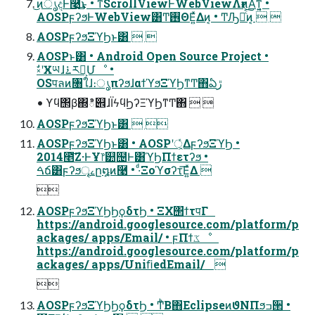
͜ͷൃදͰ࿩͢͜ͱ • ͳͥScrollViewͰWebViewΛғ͏ͷ͕Α͘ͳ͍͔ •
AOSPϝʔϧͰWebView͸Ͳ͏࢖ΘΕ͍ͯΔͷ͔ • Ͳ͏Ԡ༻ͨ͠ͷ͔  
AOSPϝʔϧΞϓϦͱ͸  
AOSPͱ͸ • Android Open Source Project •
ࣗ༝ʹӾཡɺ࠶ར༻͕Մೳ •
OSपลͷ৘ใɺ։ൃπʔϧɺαϯϓϧΞϓϦͳͲ΋ఏڙ
• ϒϥ΢β΍ి୎ɺΪϟϥϦʔΞϓϦͳͲ΋  
AOSPϝʔϧΞϓϦͱ͸  
AOSPϝʔϧΞϓϦͱ͸ • AOSPʹ্͕ͬͯΔϝʔϧΞϓϦ •
2014೥͝Ζ·ͰҰ෦୺຤Ͱ͸ϓϦΠϯετʔϧ •
ࠓճ͸ϝʔϧৄࡉը໘ͷ࿩ • ·ͩΞοϓσʔτ͞Ε͍ͯΔ 

AOSPϝʔϧΞϓϦϦϙδτϦ • ΞΧ΢ϯτपΓ
https://android.googlesource.com/platform/p
ackages/ apps/Email/ • ϝΠϯػೳ
https://android.googlesource.com/platform/p
ackages/ apps/UniﬁedEmail/ 

AOSPϝʔϧΞϓϦϦϙδτϦ • ͲͪΒ΋EclipseͷϑΝΠϧߏ੒ •