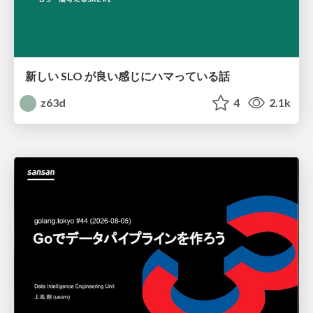
新しい SLO が良い感じにハマっている話
z63d
4
2.1k