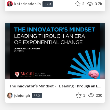
katarinadahlin
2
3.7k
PRO
The innovator’s Mindset - Leading Through an Era of Exponential Change - McGill University 2025
jdejongh
1
230
PRO