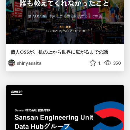
個人OSSが、机の上から世界に広がるまでの話
shinyasaita
1
350