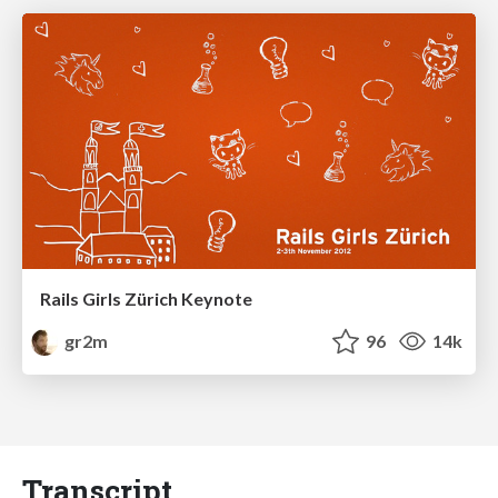
Rails Girls Zürich Keynote
gr2m
96
14k
Transcript