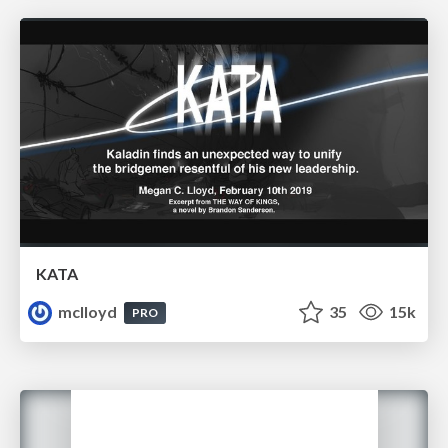
KATA
mclloyd
35
15k
PRO