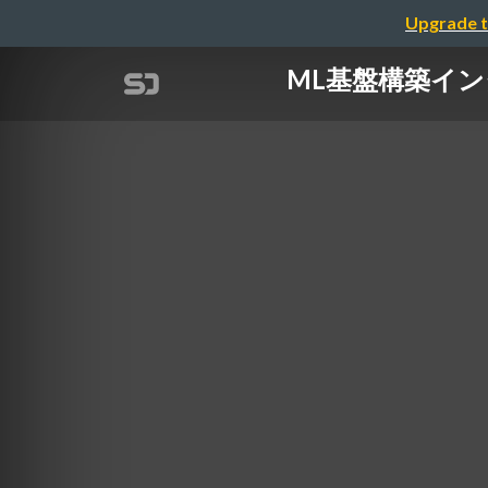
Upgrade t
ML基盤構築インター