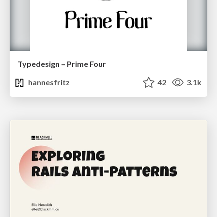
Typedesign – Prime Four
hannesfritz
42
3.1k