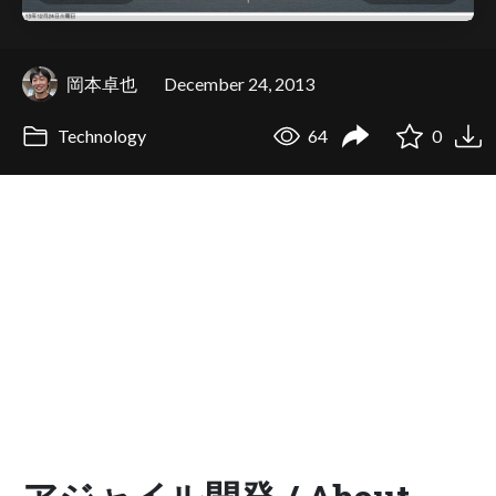
岡本卓也
December 24, 2013
Technology
64
0