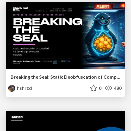
Breaking the Seal: Static Deobfuscation of Compiled V8 JavaScript Bytecode Malware
hshrzd
0
480