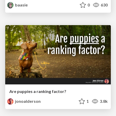
baasie
0
630
Are puppies a ranking factor?
jonoalderson
1
3.8k