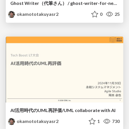
Ghost Writer（代筆さん） / ghost-writer-for-newbiz-hackathon
okamototakuyasr2
0
25
AI活用時代のUML再評価/UML collaborate with AI
okamototakuyasr2
1
730