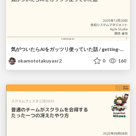
気がついたらAIをガッツリ使っていた話 / getting-close-to-generate-ai
okamototakuyasr2
0
160