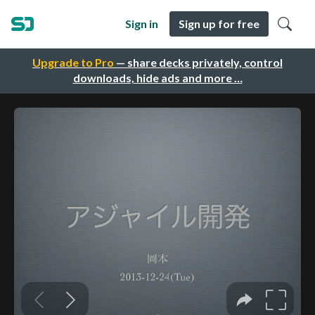
Sign in
Sign up for free
Upgrade to Pro
— share decks privately, control
downloads, hide ads and more …