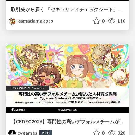
取引先から届く 「セキュリティチェックシート」の読み解き方
kamadamakoto
0
110
【CEDEC2026】専門性の高いデフォルメチームが挑んだ人材育成戦略 〜Cygames Academiaの企画から実施まで〜
cygames
0
320
PRO