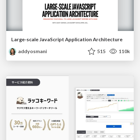
Large-scale JavaScript Application Architecture
addyosmani
515
110k