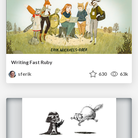
Writing Fast Ruby
sferik
630
63k