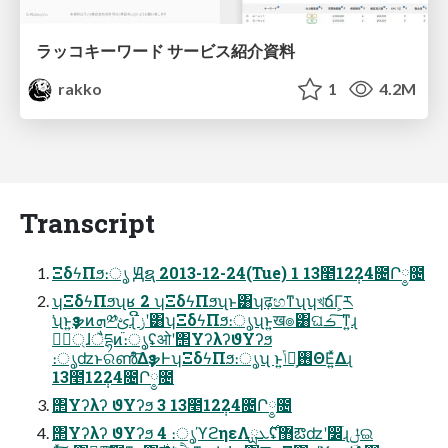
ラッコキーワード サービス紹介資料
rakko
1
4.2M
Transcript
ΞδϟΠϧ։ൃ Ԭຊ 2013-12-24(Tue) 1 13೥12݄24೔Ր༵೔
ʮΞδϟΠϧʯʁ 2 ʮΞδϟΠϧʯͱ͸ʮढ़හͳʯʮখճΓ͕ར
͘ʯͱ͍͏ҙຯͷܗ༰ࢺɻ ݫີʹ͸ʮΞδϟΠϧ։ൃʯͱ͍͏ख๏͸ଘࡏ ͠ͳ͍ɻ
ศ্ٓɺैདྷͷ։ൃʢओʹ΢ΥʔλʔϑΥʔϧ
։ൃʣͱରൺͤ͞ΔҙຯͰʮΞδϟΠϧ։ൃʯ ͱ͍͏ݴ༿͕࢖ΘΕ͍ͯΔɻ
13೥12݄24೔Ր༵೔
΢Υʔλʔ ϑΥʔϧ 3 13೥12݄24೔Ր༵೔
΢Υʔλʔ ϑΥʔϧ 4 ։ൃϓϩηεΛ࣌ܥྻʢ޻ఔʣʹ෼ׂɻݪଇ