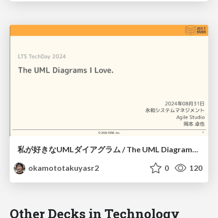
私が好きなUMLダイアグラム / The UML Diagrams I Love.
okamototakuyasr2
0
120
Other Decks in Technology