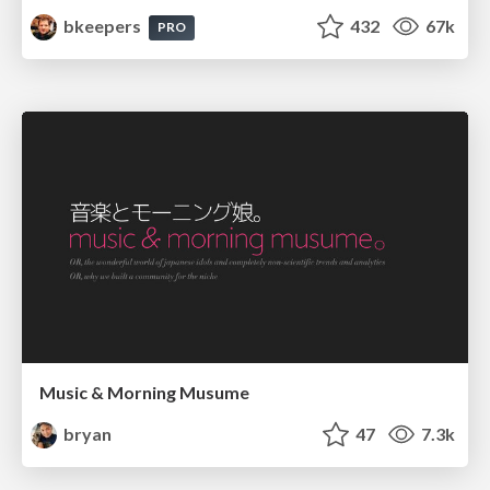
bkeepers
432
67k
PRO
Music & Morning Musume
bryan
47
7.3k