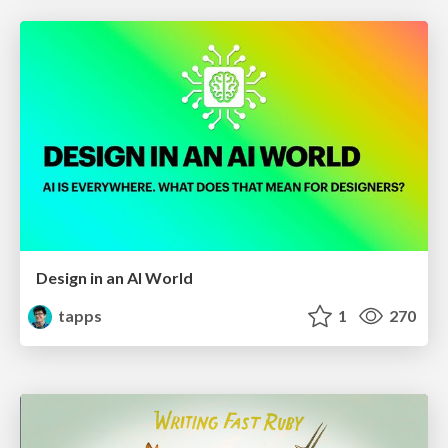
Design in an AI World
tapps
1
270