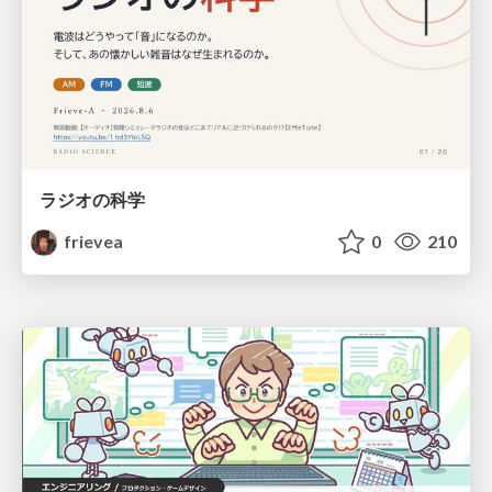
ラジオの科学
frievea
0
210