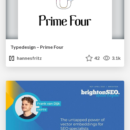
Typedesign – Prime Four
hannesfritz
42
3.1k