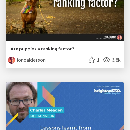
Are puppies a ranking factor?
jonoalderson
1
3.8k