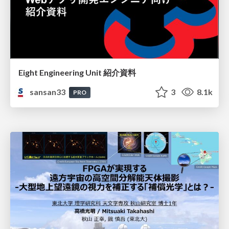
Eight Engineering Unit 紹介資料
sansan33
3
8.1k
PRO