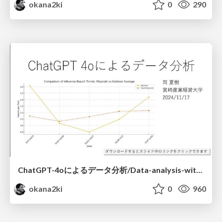
okana2ki
0
290
ChatGPT-4oによるデータ分析/Data-analysis-with-ChatGPT-4o
okana2ki
0
960