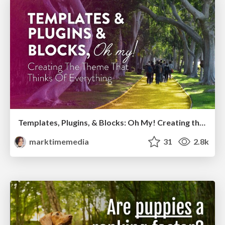
Templates, Plugins, & Blocks: Oh My! Creating the theme that thinks of everything
marktimemedia
31
2.8k