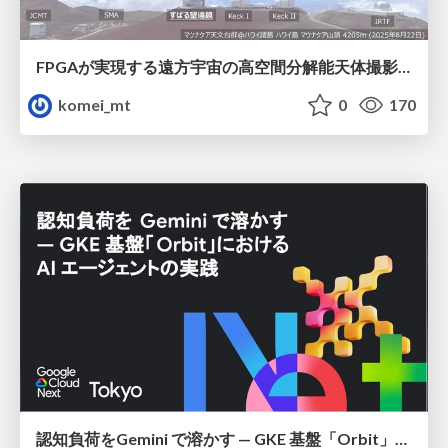
FPGAが実現する遠方宇宙の高空間分解能天体撮影 -大型地上望遠鏡の視力を補正する「補償光学」とは？-
komei_mt
0
170
認知負荷をGemini で溶かす — GKE 基盤「Orbit」における AI エージェントの実践