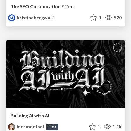
The SEO Collaboration Effect
kristinabergwall1
1
520
Building AI with AI
inesmontani
1
1.1k
PRO