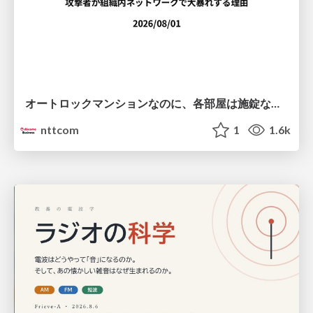
オートロックマンションなのに、各部屋は施錠なし！？ 攻撃者が組織内ネットワークで大暴れする理由 / The Front Door Is Locked, but the Rooms Are Wide Open: Why Attackers Move Freely Inside Enterprise Networks
nttcom
1
1.6k