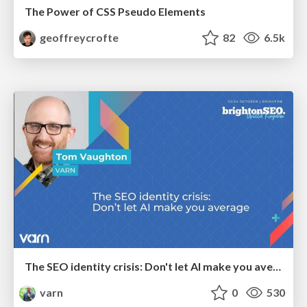
The Power of CSS Pseudo Elements
geoffreycrofte
82
6.5k
The SEO identity crisis: Don't let AI make you average
varn
0
530