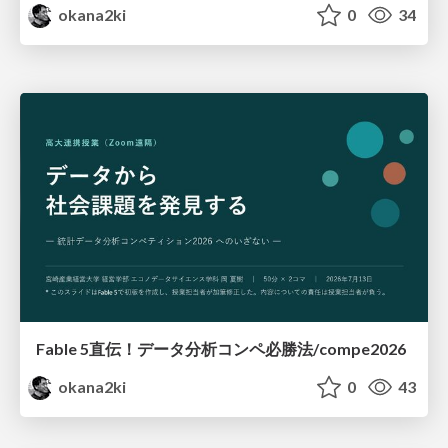
okana2ki
0
34
Fable 5直伝！データ分析コンペ必勝法/compe2026
okana2ki
0
43