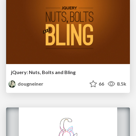
jQuery: Nuts, Bolts and Bling
dougneiner
66
8.5k