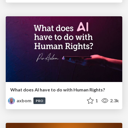
What does AI have to do with Human Rights?
axbom
1
2.3k
PRO