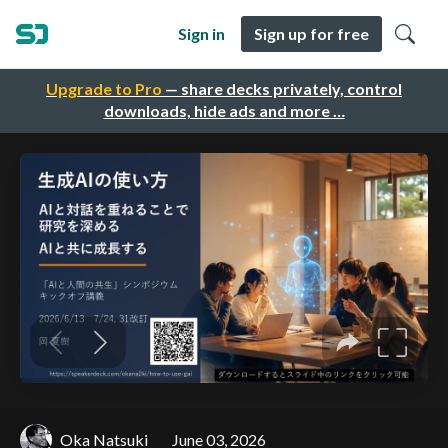
Sign in
Sign up for free
Upgrade to Pro
— share decks privately, control
downloads, hide ads and more …
Oka Natsuki
June 03, 2026