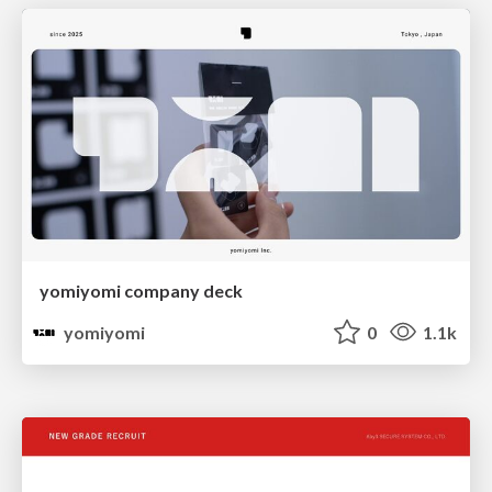
yomiyomi company deck
yomiyomi
0
1.1k