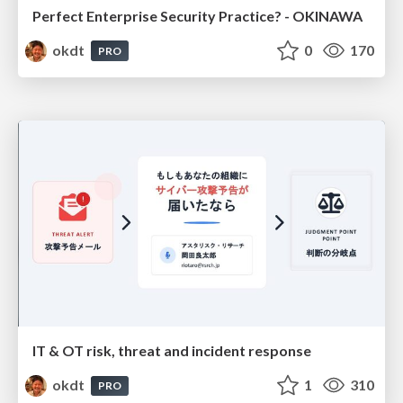
Perfect Enterprise Security Practice? - OKINAWA
okdt
0
170
PRO
IT & OT risk, threat and incident response
okdt
1
310
PRO