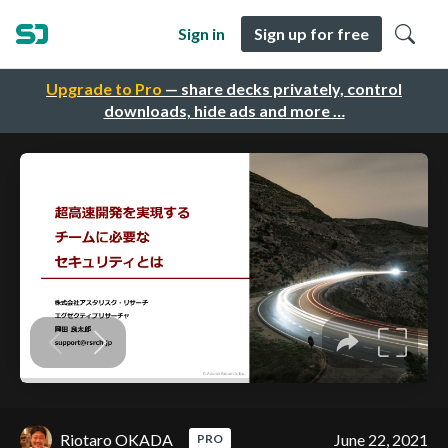
Sign in
Sign up for free
Upgrade to Pro
— share decks privately, control
downloads, hide ads and more …
Riotaro OKADA
June 22, 2021
PRO