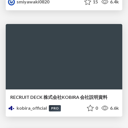
smiyawaki0820
15
6.4k
RECRUIT DECK 株式会社KOBIRA 会社説明資料
kobira_official
0
6.6k
PRO