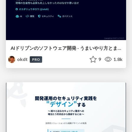
AIドリブンのソフトウェア開発 - うまいやり方とまずいやり方
okdt
9
1.8k
PRO