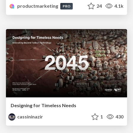
productmarketing
24
4.1k
PRO
Designing for Timeless Needs
cassininazir
1
430