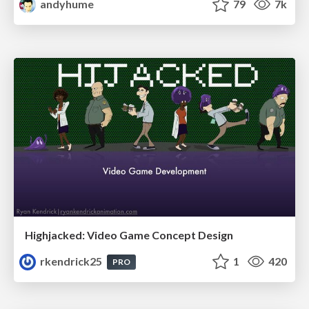
andyhume
79
7k
Highjacked: Video Game Concept Design
rkendrick25
1
420
PRO