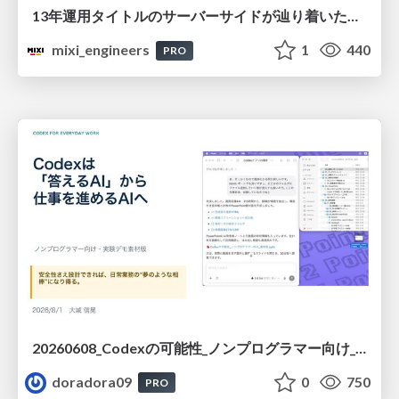
13年運用タイトルのサーバーサイドが辿り着いた現在地 ― モンスターストライクにおける技術・組織・AI活用から得た知見
mixi_engineers
1
440
PRO
20260608_Codexの可能性_ノンプログラマー向け_大城追記
doradora09
0
750
PRO