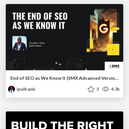
End of SEO as We Know It (SMX Advanced Version)
ipullrank
3
4.3k