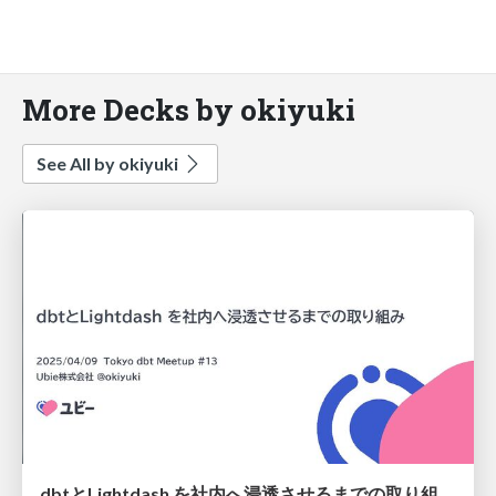
More Decks by okiyuki
See All by okiyuki
dbtとLightdash を社内へ浸透させるまでの取り組み / Integrate dbt and Lightdash into Ubie