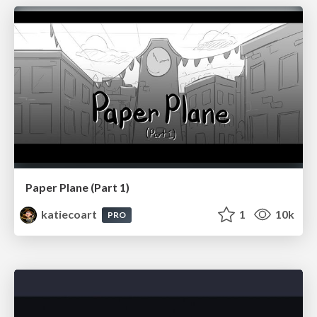
Paper Plane (Part 1)
katiecoart
1
10k
PRO