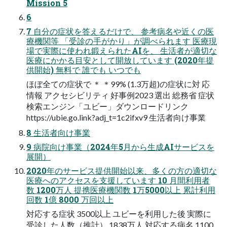
Mission 5
6
7 自分の症状を答えるだけで、 参考病名や近くの医
療機関等 「受診の手がかり」が調べられます 医療現
場で実際に使われ鍛えられたAIを、 生活者が適切な
医療にかかる目安として開放しています (2020年提
供開始) 無料で 誰でも いつでも
ほぼ全ての症状で ＊ ＊99% (1.3万超)の症状に対 応
情報 アクセシビリティ 好事例2023 選出 総務省 症状
検索エンジン「ユビー」ダウンロードリンク
https://ubie.go.link?adj_t=1c2ifxv9 生活者向け事業
8 生活者向け事業
9 病院向け事業（2024年5月から生成AIサービスを
展開）
2020年のサービス提供開始以来、多くの方の適切な
医療へのアクセスを支援しています 10 月間利用者
数 1200万人 提携医療機関数 1万5000以上 累計利用
回数 1億 8000 万回以上
対応する症状 3500以上 ユビーを利用した後 実際に
受診した人数（推計） 1838万人 対応する病名 1100