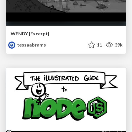
WENDY [Excerpt]
tessaabrams
11
39k