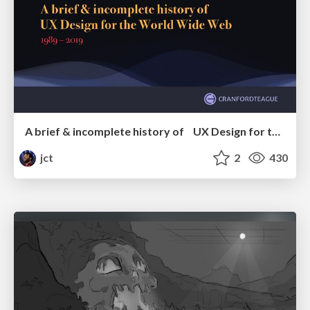
A brief & incomplete history of UX Design for the World Wide Web: 1989–2019
jct
2
430