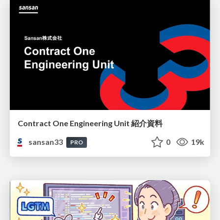
Contract One Engineering Unit 紹介資料
sansan33
0
19k
PRO