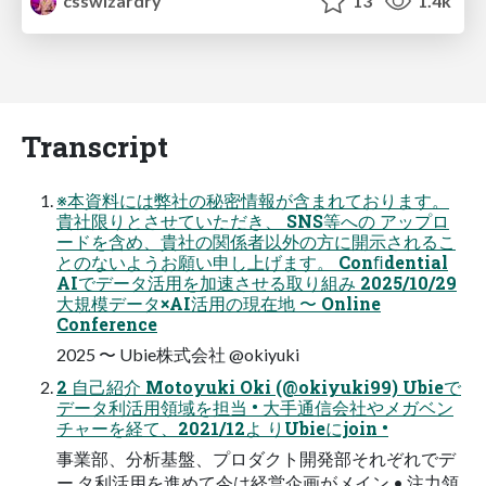
csswizardry
13
1.4k
Transcript
※本資料には弊社の秘密情報が含まれております。
貴社限りとさせていただき、 SNS等への アップロ
ードを含め、貴社の関係者以外の方に開示されるこ
とのないようお願い申し上げます。 Conﬁdential
AIでデータ活用を加速させる取り組み 2025/10/29
大規模データ×AI活用の現在地 〜 Online
Conference
2025 〜 Ubie株式会社 @okiyuki
2 自己紹介 Motoyuki Oki (@okiyuki99) Ubieで
データ利活用領域を担当 • 大手通信会社やメガベン
チャーを経て、2021/12よ りUbieにjoin •
事業部、分析基盤、プロダクト開発部それぞれでデ
ー タ利活用を進めて今は経営企画がメイン • 注力領