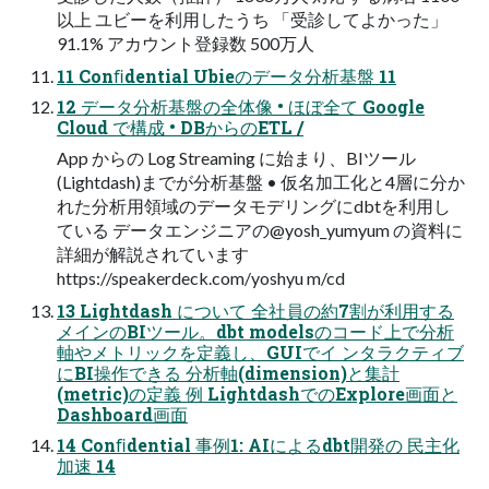
以上 ユビーを利用したうち 「受診してよかった」
91.1% アカウント登録数 500万人
11 Conﬁdential Ubieのデータ分析基盤 11
12 データ分析基盤の全体像 • ほぼ全て Google
Cloud で構成 • DBからのETL /
App からの Log Streaming に始まり、BIツール
(Lightdash)までが分析基盤 • 仮名加工化と4層に分か
れた分析用領域のデータモデリングにdbtを利用し
ている データエンジニアの@yosh_yumyum の資料に
詳細が解説されています
https://speakerdeck.com/yoshyu m/cd
13 Lightdash について 全社員の約7割が利用する
メインのBIツール。dbt modelsのコード上で分析
軸やメトリックを定義し、GUIでイ ンタラクティブ
にBI操作できる 分析軸(dimension)と集計
(metric)の定義 例 LightdashでのExplore画面と
Dashboard画面
14 Conﬁdential 事例1: AIによるdbt開発の 民主化
加速 14