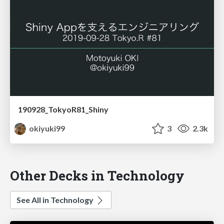
190928_TokyoR81_Shiny
okiyuki99
3
2.3k
Other Decks in Technology
See All in Technology