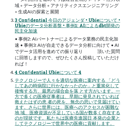
域 ◦ データ分析 ◦ アナリティクスエンジニアリング
◦ 生成AIの探索と展開
3 Conﬁdential 今日のアジェンダ • Ubieについて •
Ubieのデータ分析基盤 • 事例1: AIによるdbt開発の
民主化加速
• 事例2: AIパートナーによるデータ業務の民主化加
速 • 事例3: AIが自走できるデータ分析に向けて • AI
でデータ活用を進めての振り返り 頂いた質問
に回答しますので、ぜひたくさん投稿していただけ
れば！
4 Conﬁdential Ubieについて 4
テクノロジーで人々を適切な医療に案内する 「どう
してあの時病院に行かなかったのか」と重篤化して
後悔する方、最悪の場合命を落 とす方がいます。一
方で多くの医療従事者は、早期に発見されていれば
救えたはずの患 者の死を、無念の思いで見届けてい
ます。さらに世界には、医療へのアクセスが困難な
地 域、医療資源が不足している国が数多く存在する
のが現状です。私たちは医療先進国日 本発の企業と
してテクノロジーで世界中の医療に貢献します。