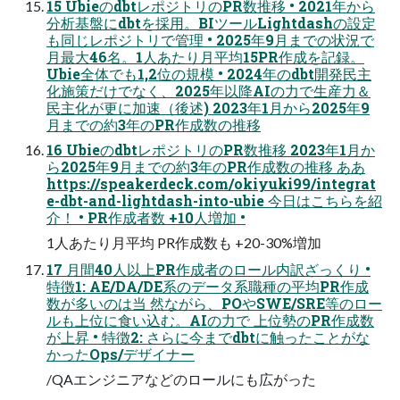
15 UbieのdbtレポジトリのPR数推移 • 2021年から
分析基盤にdbtを採用。BIツールLightdashの設定
も同じレポジトリで管理 • 2025年9月までの状況で
月最大46名。1人あたり月平均15PR作成を記録。
Ubie全体でも1,2位の規模 • 2024年のdbt開発民主
化施策だけでなく、2025年以降AIの力で生産力＆
民主化が更に加速（後述) 2023年1月から2025年9
月までの約3年のPR作成数の推移
16 UbieのdbtレポジトリのPR数推移 2023年1月か
ら2025年9月までの約3年のPR作成数の推移 ああ
https://speakerdeck.com/okiyuki99/integrat
e-dbt-and-lightdash-into-ubie 今日はこちらを紹
介！ • PR作成者数 +10人増加 •
1人あたり月平均 PR作成数も +20-30%増加
17 月間40人以上PR作成者のロール内訳ざっくり •
特徴1: AE/DA/DE系のデータ系職種の平均PR作成
数が多いのは当 然ながら、POやSWE/SRE等のロー
ルも上位に食い込む。AIの力で 上位勢のPR作成数
が上昇 • 特徴2: さらに今までdbtに触ったことがな
かったOps/デザイナー
/QAエンジニアなどのロールにも広がった