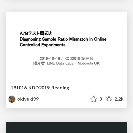
191016_KDD2019_Reading
okiyuki99
3
2.2k