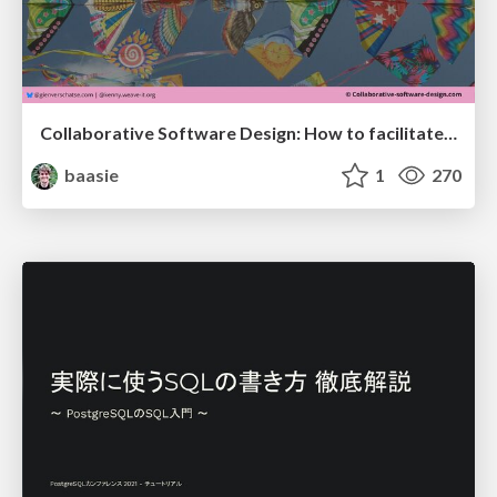
Collaborative Software Design: How to facilitate domain modelling decisions
baasie
1
270