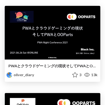
PWAとクラウドゲーミングの現状そしてPWAとOOParts
oliver_diary
3
13k