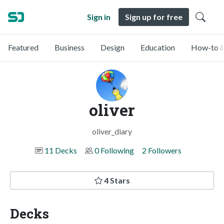
Sign in
Sign up for free
Featured
Business
Design
Education
How-to &
oliver
oliver_diary
11 Decks
0 Following
2 Followers
4 Stars
Decks