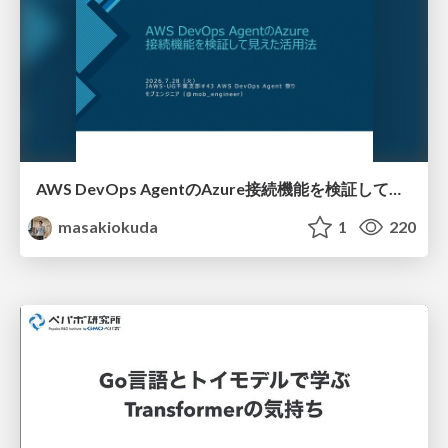
AWS DevOps AgentのAzure接続機能を検証して見えた活用法／Use Cases Verified for the AWS DevOps Agent's Azure Connectivity Feature
masakiokuda
1
220