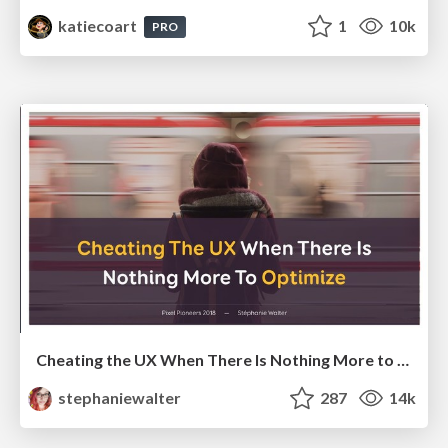
katiecoart
1
10k
PRO
Cheating the UX When There Is Nothing More to Optimize - PixelPioneers
stephaniewalter
287
14k