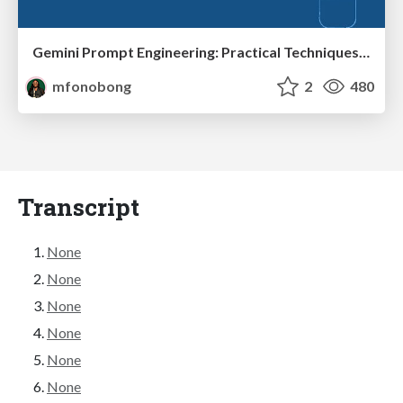
Gemini Prompt Engineering: Practical Techniques for Tangible AI Outcomes
mfonobong
2
480
Transcript
None
None
None
None
None
None