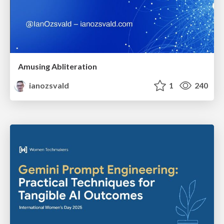
Amusing Abliteration
ianozsvald
1
240