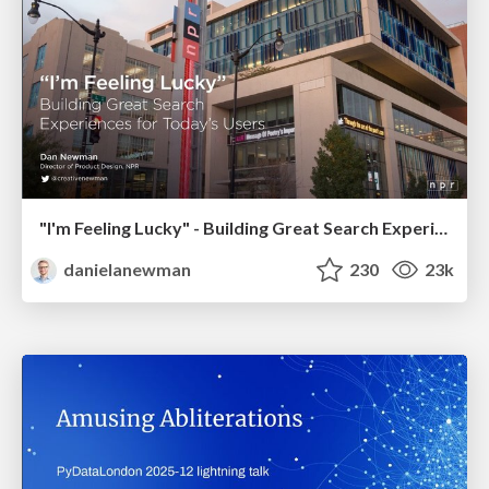
"I'm Feeling Lucky" - Building Great Search Experiences for Today's Users (#IAC19)
danielanewman
230
23k