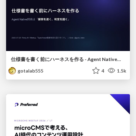
仕様書を書く前にハーネスを作る - Agent Native開発は「探索を速く、判定を固く」
gotalab555
4
1.5k