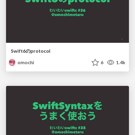
Swift6のprotocol
omochi
6
1.4k