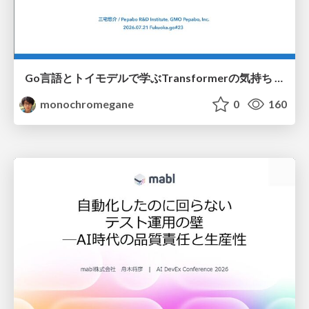
Go言語とトイモデルで学ぶTransformerの気持ち / fukuokago23-transformer
monochromegane
0
160