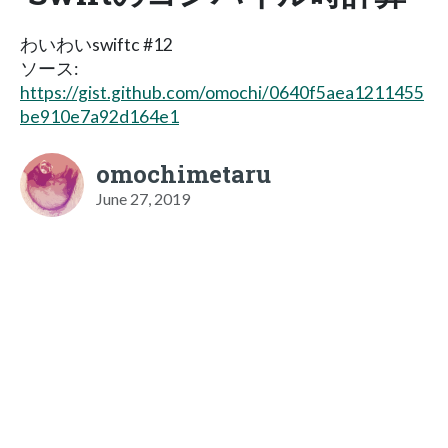
わいわいswiftc #12
ソース:
https://gist.github.com/omochi/0640f5aea1211455
be910e7a92d164e1
omochimetaru
June 27, 2019