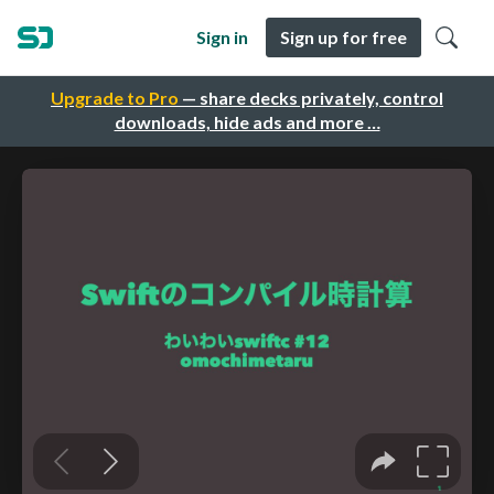
Sign in
Sign up for free
Upgrade to Pro
— share decks privately, control
downloads, hide ads and more …