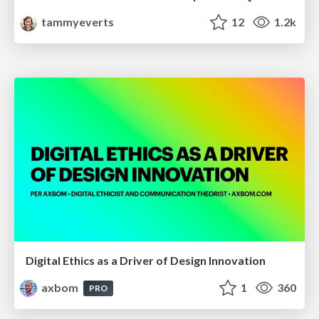
tammyeverts
12
1.2k
Digital Ethics as a Driver of Design Innovation
axbom
1
360
PRO