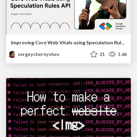
Improving Core Web Vitals using Speculation Rules API
sergeychernyshev
21
1.6k